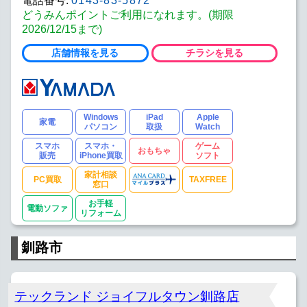
電話番号:
0143-83-5872
どうみんポイントご利用になれます。(期限
2026/12/15まで)
店舗情報を見る
チラシを見る
Windows
iPad
Apple
家電
パソコン
取扱
Watch
スマホ
スマホ・
ゲーム
おもちゃ
販売
iPhone買取
ソフト
家計相談
PC買取
TAXFREE
窓口
お手軽
電動ソファ
リフォーム
釧路市
テックランド ジョイフルタウン釧路店