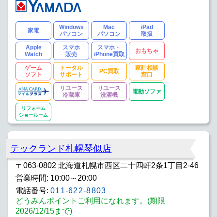
Windows
Mac
iPad
家電
パソコン
パソコン
取扱
Apple
スマホ
スマホ・
おもちゃ
Watch
販売
iPhone買取
ゲーム
トータル
家計相談
PC買取
ソフト
サポート
窓口
リユース
リユース
電動ソファ
冷蔵庫
洗濯機
リフォーム
ショールーム
テックランド札幌琴似店
〒063-0802 北海道札幌市西区二十四軒2条1丁目2-46
営業時間: 10:00～20:00
電話番号:
011-622-8803
どうみんポイントご利用になれます。(期限
2026/12/15まで)