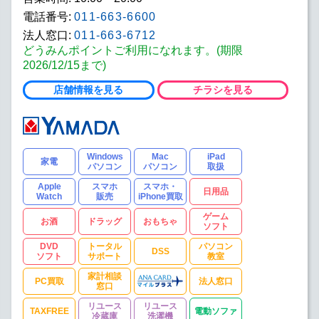
電話番号:
011-663-6600
法人窓口:
011-663-6712
どうみんポイントご利用になれます。(期限
2026/12/15まで)
店舗情報を見る
チラシを見る
Windows
Mac
iPad
家電
パソコン
パソコン
取扱
Apple
スマホ
スマホ・
日用品
Watch
販売
iPhone買取
ゲーム
お酒
ドラッグ
おもちゃ
ソフト
DVD
トータル
パソコン
DSS
ソフト
サポート
教室
家計相談
PC買取
法人窓口
窓口
リユース
リユース
TAXFREE
電動ソファ
冷蔵庫
洗濯機