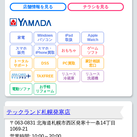
店舗情報を見る
チラシを見る
Windows
iPad
Apple
家電
パソコン
取扱
Watch
スマホ
スマホ・
ゲーム
おもちゃ
販売
iPhone買取
ソフト
トータル
家計相談
DSS
PC買取
サポート
窓口
リユース
リユース
TAXFREE
冷蔵庫
洗濯機
お手軽
電動ソファ
リフォーム
テックランド札幌発寒店
〒063-0831 北海道札幌市西区発寒十一条14丁目
1069-21
営業時間: 10:00～20:00