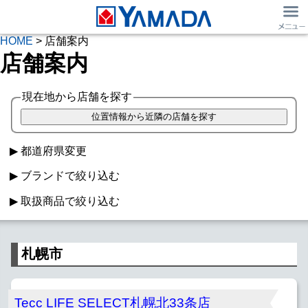
HOME
> 店舗案内
店舗案内
現在地から店舗を探す
都道府県変更
ブランドで絞り込む
取扱商品で絞り込む
ヤマダデンキ
マツヤデンキ
ベスト電器
家電
Windowsパソコン
Macパソコン
TSUKUMO
IDC OTSUKA
キムラヤ
札幌市
iPad取扱
Apple Watch
スマホ販売
フランチャイズ
SIMフリーiPhone
スマホ・iPhone買取
日用品
Tecc LIFE SELECT札幌北33条店