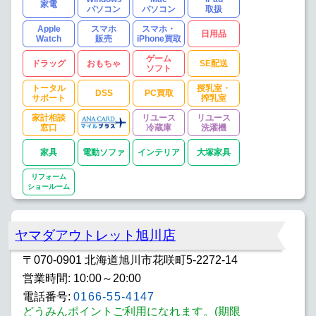
家電
パソコン
パソコン
取扱
Apple
スマホ
スマホ・
日用品
Watch
販売
iPhone買取
ゲーム
ドラッグ
おもちゃ
SE配送
ソフト
トータル
授乳室・
DSS
PC買取
サポート
搾乳室
家計相談
リユース
リユース
窓口
冷蔵庫
洗濯機
家具
電動ソファ
インテリア
大塚家具
リフォーム
ショールーム
ヤマダアウトレット旭川店
〒070-0901 北海道旭川市花咲町5-2272-14
営業時間: 10:00～20:00
電話番号:
0166-55-4147
どうみんポイントご利用になれます。(期限