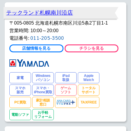
テックランド札幌南川沿店
〒005-0805 北海道札幌市南区川沿5条2丁目1-1
営業時間: 10:00～20:00
電話番号:
011-205-3500
店舗情報を見る
チラシを見る
Windows
iPad
Apple
家電
パソコン
取扱
Watch
スマホ
スマホ・
ゲーム
トータル
販売
iPhone買取
ソフト
サポート
家計相談
PC買取
TAXFREE
窓口
お手軽
電動ソファ
リフォーム