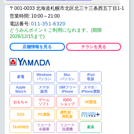
お酒
ドラッグ
書籍
〒001-0033 北海道札幌市北区北三十三条西五丁目1-1
営業時間: 10:00～21:00
おもちゃ
ゲームソフト
DVDソフト
電話番号:
011-351-6320
腕時計
ゴルフ
IQOSショップ
どうみんポイントご利用になれます。(期限
2026/12/15まで)
車販売
自転車
SE配送
店舗情報を見る
チラシを見る
トータルサポート
DSS
パソコン教室
PC買取
キッズコーナー
授乳室・搾乳室
Windows
Mac
iPad
家電
パソコン
パソコン
取扱
家計相談窓口
ANAマイルプラス
法人窓口
Apple
スマホ
SIMフリー
スマホ・
Watch
販売
iPhone
iPhone買取
TAXFREE
リユース冷蔵庫
リユース洗濯機
ゲーム
IQOS
おもちゃ
SE配送
ソフト
ショップ
リユーステレビ
リユースPC
リユーススマホ
授乳室・
DSS
PC買取
搾乳室
家具
電動ソファ
インテリア
リユース
リユース
TAXFREE
家具
冷蔵庫
洗濯機
大塚家具
新築注文住宅
お手軽リフォーム