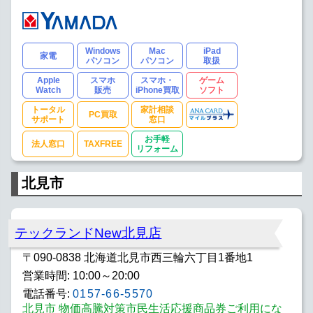
Windows
Mac
iPad
家電
パソコン
パソコン
取扱
Apple
スマホ
スマホ・
ゲーム
Watch
販売
iPhone買取
ソフト
トータル
家計相談
PC買取
サポート
窓口
お手軽
法人窓口
TAXFREE
リフォーム
北見市
テックランドNew北見店
〒090-0838 北海道北見市西三輪六丁目1番地1
営業時間: 10:00～20:00
電話番号:
0157-66-5570
北見市 物価高騰対策市民生活応援商品券ご利用にな