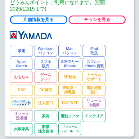
どうみんポイントご利用になれます。(期限
2026/12/15まで)
店舗情報を見る
チラシを見る
Windows
Mac
iPad
家電
パソコン
パソコン
取扱
Apple
スマホ
SIMフリー
スマホ・
Watch
販売
iPhone
iPhone買取
ゲーム
トータル
おもちゃ
SE配送
ソフト
サポート
授乳室・
家計相談
DSS
PC買取
搾乳室
窓口
リユース
法人窓口
TAXFREE
冷蔵庫
リユース
家具
電動ソファ
インテリア
洗濯機
新築
リフォーム
大塚家具
注文住宅
ショールーム