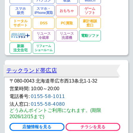
パソコン
取扱
Watch
スマホ
スマホ・
ゲーム
おもちゃ
販売
iPhone買取
ソフト
トータル
家計相談
DSS
PC買取
サポート
窓口
リユース
リユース
電動ソファ
冷蔵庫
洗濯機
新築
リフォーム
注文住宅
ショールーム
テックランド帯広店
〒080-0043 北海道帯広市西13条北1-1-32
営業時間: 10:00～20:00
電話番号:
0155-58-1011
法人窓口:
0155-58-4080
どうみんポイントご利用になれます。(期限
2026/12/15まで)
店舗情報を見る
チラシを見る