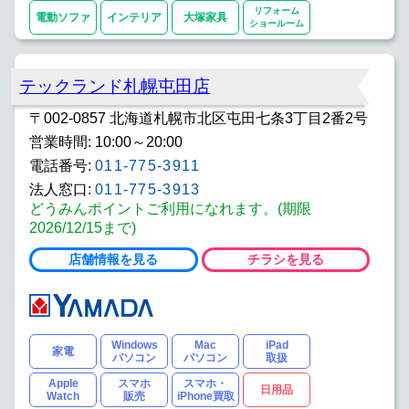
リフォーム
電動ソファ
インテリア
大塚家具
ショールーム
不動産賃貸・売買
カフェレスト
リフォームショールーム
(※) DSS: デジタルサポートステーションの略で
テックランド札幌屯田店
す。
（詳しくはこちら）
〒002-0857 北海道札幌市北区屯田七条3丁目2番2号
営業時間: 10:00～20:00
電話番号:
011-775-3911
法人窓口:
011-775-3913
どうみんポイントご利用になれます。(期限
2026/12/15まで)
店舗情報を見る
チラシを見る
Windows
Mac
iPad
家電
パソコン
パソコン
取扱
Apple
スマホ
スマホ・
日用品
Watch
販売
iPhone買取