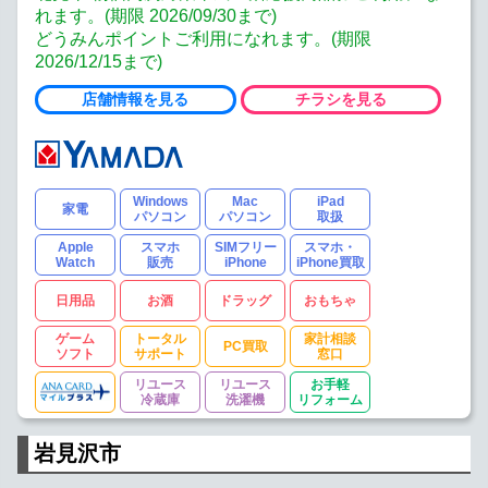
れます。(期限 2026/09/30まで)
どうみんポイントご利用になれます。(期限
2026/12/15まで)
店舗情報を見る
チラシを見る
Windows
Mac
iPad
家電
パソコン
パソコン
取扱
Apple
スマホ
SIMフリー
スマホ・
Watch
販売
iPhone
iPhone買取
日用品
お酒
ドラッグ
おもちゃ
ゲーム
トータル
家計相談
PC買取
ソフト
サポート
窓口
リユース
リユース
お手軽
冷蔵庫
洗濯機
リフォーム
岩見沢市