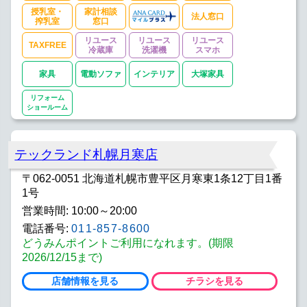
授乳室・
家計相談
法人窓口
搾乳室
窓口
リユース
リユース
リユース
TAXFREE
冷蔵庫
洗濯機
スマホ
家具
電動ソファ
インテリア
大塚家具
リフォーム
ショールーム
テックランド札幌月寒店
〒062-0051 北海道札幌市豊平区月寒東1条12丁目1番
1号
営業時間: 10:00～20:00
電話番号:
011-857-8600
どうみんポイントご利用になれます。(期限
2026/12/15まで)
店舗情報を見る
チラシを見る