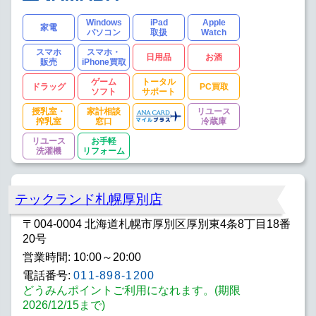
Windows
iPad
Apple
家電
パソコン
取扱
Watch
スマホ
スマホ・
日用品
お酒
販売
iPhone買取
ゲーム
トータル
ドラッグ
PC買取
ソフト
サポート
授乳室・
家計相談
リユース
搾乳室
窓口
冷蔵庫
リユース
お手軽
洗濯機
リフォーム
テックランド札幌厚別店
〒004-0004 北海道札幌市厚別区厚別東4条8丁目18番
20号
営業時間: 10:00～20:00
電話番号:
011-898-1200
どうみんポイントご利用になれます。(期限
2026/12/15まで)