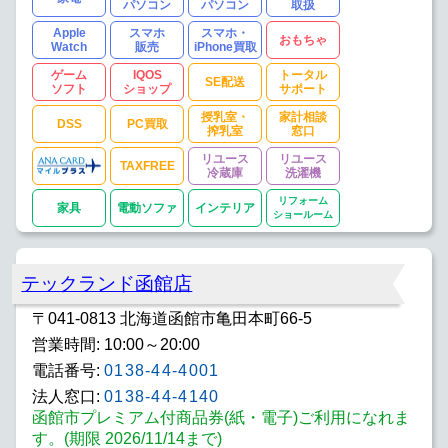
パソコン
パソコン
取扱
Apple
スマホ
スマホ・
おもちゃ
Watch
販売
iPhone買取
ゲーム
IQOS
トータル
SE配送
ソフト
ショップ
サポート
授乳室・
家計相談
DSS
PC買取
搾乳室
窓口
リユース
リユース
TAXFREE
冷蔵庫
洗濯機
リフォーム
家具
電動ソファ
インテリア
ショールーム
テックランド函館店
〒041-0813 北海道函館市亀田本町66-5
営業時間: 10:00～20:00
電話番号:
0138-44-4001
法人窓口:
0138-44-4140
函館市プレミアム付商品券(紙・電子)ご利用になれま
す。(期限 2026/11/14まで)