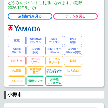
どうみんポイントご利用になれます。(期限
2026/12/15まで)
店舗情報を見る
チラシを見る
Windows
Mac
iPad
家電
パソコン
パソコン
取扱
Apple
スマホ
SIMフリー
スマホ・
Watch
販売
iPhone
iPhone買取
ゲーム
トータル
おもちゃ
DSS
ソフト
サポート
家計相談
PC買取
法人窓口
窓口
お手軽
TAXFREE
電動ソファ
リフォーム
小樽市