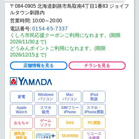
〒084-0905 北海道釧路市鳥取南4丁目1番83 ジョイフ
ルタウン釧路内
営業時間: 10:00～20:00
電話番号:
0154-65-7337
くしろ市民応援クーポンご利用になれます。(期限
2026/11/30まで)
どうみんポイントご利用になれます。(期限
2026/12/15まで)
店舗情報を見る
チラシを見る
Windows
Mac
iPad
家電
パソコン
パソコン
取扱
Apple
スマホ
SIMフリー
スマホ・
Watch
販売
iPhone
iPhone買取
ゲーム
おもちゃ
DSS
PC買取
ソフト
授乳室・
リユース
TAXFREE
搾乳室
冷蔵庫