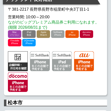
〒381-2217 長野県長野市稲里町中央3丁目1-1
営業時間: 10:00～20:00
ながのビッグプレミアム商品券ご利用になれます。
(期限 2026/08/31まで)
Mac
iPad
Apple
Softbank
au
docomo
パソコン
取扱
Watch
iPhone
iPhone
iPhone
Y!mobile
UQmobile
iPhone
iPhone
松本市