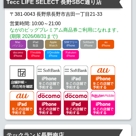
Tecc LIFE SELECT 長野SBC通り店
docomo iPhone
Y!mobile iPhone
〒381-0043 長野県長野市吉田一丁目21-33
営業時間: 10:00～21:00
UQmobile iPhone
Rakuten iPhone
ながのビッグプレミアム商品券ご利用になれます。
(期限 2026/08/31まで)
Mac
iPad
Apple
SIMフリー
Softbank
au
パソコン
取扱
Watch
iPhone
iPhone
iPhone
docomo
Y!mobile
UQmobile
Rakuten
iPhone
iPhone
iPhone
iPhone
テックランド長野南店