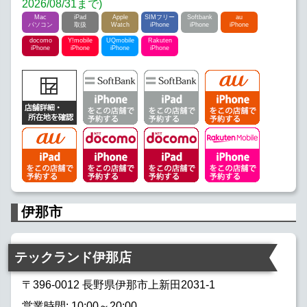
2026/08/31まで)
Mac
iPad
Apple
SIMフリー
Softbank
au
パソコン
取扱
Watch
iPhone
iPhone
iPhone
docomo
Y!mobile
UQmobile
Rakuten
iPhone
iPhone
iPhone
iPhone
伊那市
テックランド伊那店
〒396-0012 長野県伊那市上新田2031-1
営業時間: 10:00～20:00