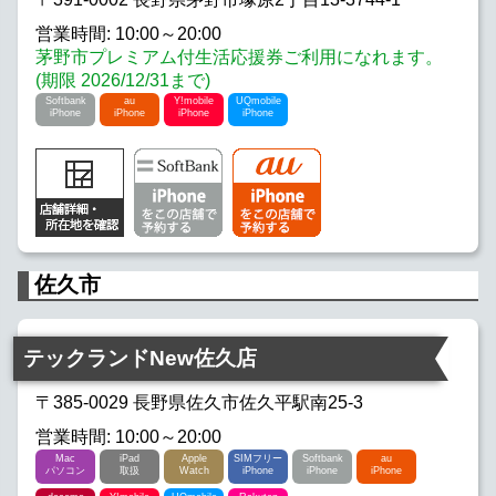
営業時間: 10:00～20:00
茅野市プレミアム付生活応援券ご利用になれます。
(期限 2026/12/31まで)
Softbank
au
Y!mobile
UQmobile
iPhone
iPhone
iPhone
iPhone
佐久市
テックランドNew佐久店
〒385-0029 長野県佐久市佐久平駅南25-3
営業時間: 10:00～20:00
Mac
iPad
Apple
SIMフリー
Softbank
au
パソコン
取扱
Watch
iPhone
iPhone
iPhone