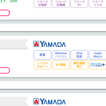
ます。(期限
リユース
リユース
リユース
リユース
冷蔵庫
洗濯機
PC
スマホ
Windows
iPad
Apple
家電
パソコン
取扱
Watch
トータル
家計相談
PC買取
サポート
窓口