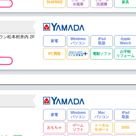
TAXFREE
家具
冷蔵庫
洗濯機
タウン松本村井内 2F
Windows
iPad
Apple
家電
パソコン
取扱
Watch
お手軽
PC買取
電動ソファ
リフォーム
Windows
Mac
iPad
家電
パソコン
パソコン
取扱
ゲーム
トータル
おもちゃ
DSS
ソフト
サポート