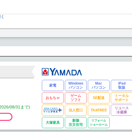
開く
Windows
Mac
iPad
家電
パソコン
パソコン
取扱
ゲーム
トータル
おもちゃ
SE配送
ソフト
サポート
/08/31まで)
リユース
法人窓口
TAXFREE
冷蔵庫
新築
リフォーム
大塚家具
注文住宅
ショールーム