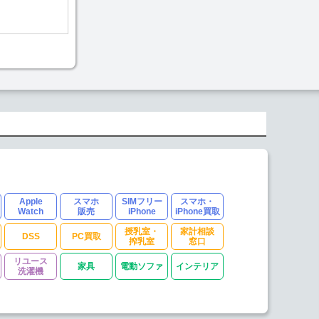
Apple
スマホ
SIMフリー
スマホ・
Watch
販売
iPhone
iPhone買取
授乳室・
家計相談
DSS
PC買取
搾乳室
窓口
リユース
家具
電動ソファ
インテリア
洗濯機