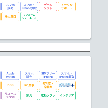
スマホ
スマホ・
ゲーム
トータル
販売
iPhone買取
ソフト
サポート
リフォーム
法人窓口
ショールーム
Apple
スマホ
SIMフリー
スマホ・
Watch
販売
iPhone
iPhone買取
授乳室・
DSS
PC買取
搾乳室
リユース
家具
電動ソファ
インテリア
スマホ