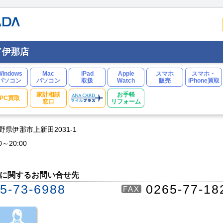
ド伊那店
Windows
Mac
iPad
Apple
スマホ
スマホ・
パソコン
パソコン
取扱
Watch
販売
iPhone買取
家計相談
お手軽
PC買取
窓口
リフォーム
 長野県伊那市上新田2031-1
0～20:00
に関するお問い合せ先
5-73-6988
0265-77-18
FAX