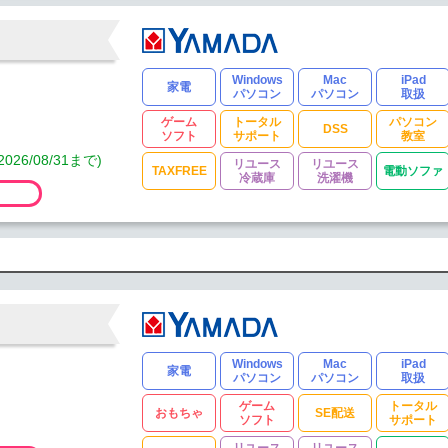
Windows
Mac
iPad
家電
パソコン
パソコン
取扱
ゲーム
トータル
パソコン
DSS
ソフト
サポート
教室
/08/31まで)
リユース
リユース
TAXFREE
電動ソファ
冷蔵庫
洗濯機
Windows
Mac
iPad
家電
パソコン
パソコン
取扱
ゲーム
トータル
おもちゃ
SE配送
ソフト
サポート
リユース
リユース