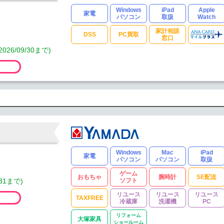
Windows
iPad
Apple
家電
パソコン
取扱
Watch
家計相談
DSS
PC買取
窓口
/09/30まで)
Windows
Mac
iPad
家電
パソコン
パソコン
取扱
ゲーム
おもちゃ
腕時計
SE配送
31まで)
ソフト
リユース
リユース
リユース
TAXFREE
冷蔵庫
洗濯機
PC
リフォーム
大塚家具
ショールーム