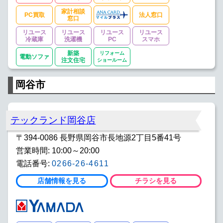
家計相談
PC買取
法人窓口
窓口
リユース
リユース
リユース
リユース
冷蔵庫
洗濯機
PC
スマホ
新築
リフォーム
電動ソファ
注文住宅
ショールーム
岡谷市
テックランド岡谷店
〒394-0086 長野県岡谷市長地源2丁目5番41号
営業時間: 10:00～20:00
電話番号:
0266-26-4611
店舗情報を見る
チラシを見る