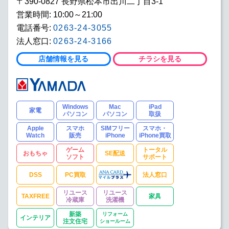
〒390-0827 長野県松本市出川二丁目3-1
営業時間: 10:00～21:00
電話番号:
0263-24-3055
法人窓口:
0263-24-3166
店舗情報を見る
チラシを見る
Windows
Mac
iPad
家電
パソコン
パソコン
取扱
Apple
スマホ
SIMフリー
スマホ・
Watch
販売
iPhone
iPhone買取
ゲーム
トータル
おもちゃ
SE配送
ソフト
サポート
DSS
PC買取
法人窓口
リユース
リユース
TAXFREE
家具
冷蔵庫
洗濯機
新築
リフォーム
インテリア
注文住宅
ショールーム