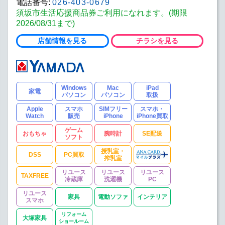
電話番号:
026-403-0679
須坂市生活応援商品券ご利用になれます。(期限
2026/08/31まで)
店舗情報を見る
チラシを見る
Windows
Mac
iPad
家電
パソコン
パソコン
取扱
Apple
スマホ
SIMフリー
スマホ・
Watch
販売
iPhone
iPhone買取
ゲーム
おもちゃ
腕時計
SE配送
ソフト
授乳室・
DSS
PC買取
搾乳室
リユース
リユース
リユース
TAXFREE
冷蔵庫
洗濯機
PC
リユース
家具
電動ソファ
インテリア
スマホ
リフォーム
大塚家具
ショールーム