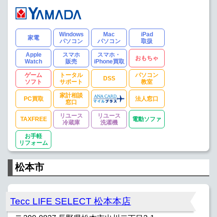
Windows
Mac
iPad
家電
パソコン
パソコン
取扱
Apple
スマホ
スマホ・
おもちゃ
Watch
販売
iPhone買取
ゲーム
トータル
パソコン
DSS
ソフト
サポート
教室
家計相談
PC買取
法人窓口
窓口
リユース
リユース
TAXFREE
電動ソファ
冷蔵庫
洗濯機
お手軽
リフォーム
松本市
Tecc LIFE SELECT 松本本店