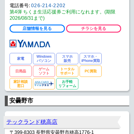
電話番号:
026-214-2202
第4弾 ちくま生活応援券ご利用になれます。(期限
2026/08/31まで)
店舗情報を見る
チラシを見る
Windows
スマホ
スマホ・
家電
パソコン
販売
iPhone買取
ゲーム
トータル
日用品
PC買取
ソフト
サポート
家計相談
お手軽
窓口
リフォーム
安曇野市
テックランド穂高店
〒399-8303 長野県安曇野市穂高1776-1