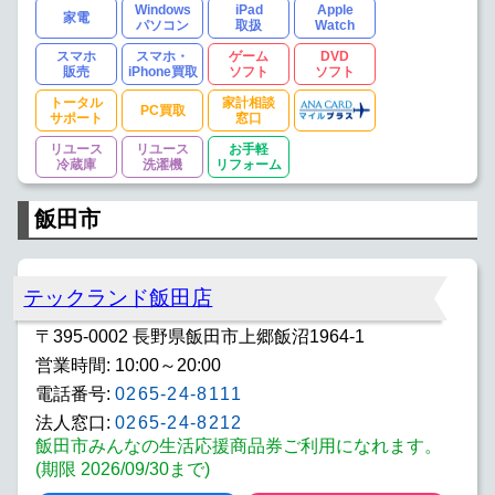
Windows
iPad
Apple
家電
パソコン
取扱
Watch
スマホ
スマホ・
ゲーム
DVD
販売
iPhone買取
ソフト
ソフト
トータル
家計相談
PC買取
サポート
窓口
リユース
リユース
お手軽
冷蔵庫
洗濯機
リフォーム
飯田市
テックランド飯田店
〒395-0002 長野県飯田市上郷飯沼1964-1
営業時間: 10:00～20:00
電話番号:
0265-24-8111
法人窓口:
0265-24-8212
飯田市みんなの生活応援商品券ご利用になれます。
(期限 2026/09/30まで)