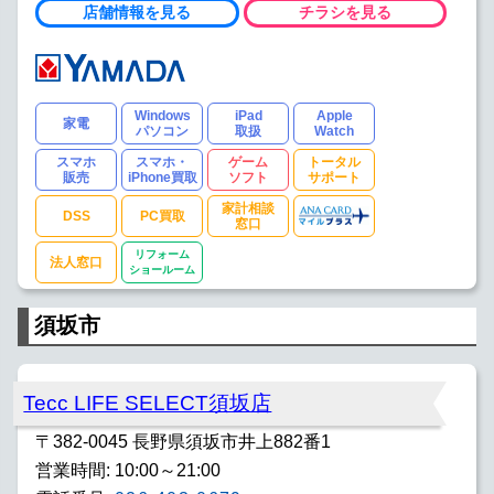
店舗情報を見る
チラシを見る
Windows
iPad
Apple
家電
パソコン
取扱
Watch
スマホ
スマホ・
ゲーム
トータル
販売
iPhone買取
ソフト
サポート
家計相談
DSS
PC買取
窓口
リフォーム
法人窓口
ショールーム
須坂市
Tecc LIFE SELECT須坂店
〒382-0045 長野県須坂市井上882番1
営業時間: 10:00～21:00