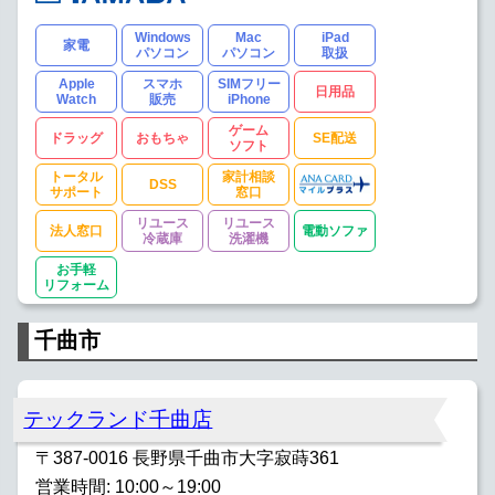
Windows
Mac
iPad
家電
パソコン
パソコン
取扱
Apple
スマホ
SIMフリー
日用品
Watch
販売
iPhone
ゲーム
ドラッグ
おもちゃ
SE配送
ソフト
トータル
家計相談
DSS
サポート
窓口
リユース
リユース
法人窓口
電動ソファ
冷蔵庫
洗濯機
お手軽
リフォーム
千曲市
テックランド千曲店
〒387-0016 長野県千曲市大字寂蒔361
営業時間: 10:00～19:00