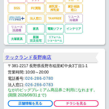
授乳室・
家計相談
DSS
PC買取
搾乳室
窓口
リユース
法人窓口
TAXFREE
冷蔵庫
リユース
家具
電動ソファ
インテリア
洗濯機
新築
リフォーム
大塚家具
注文住宅
ショールーム
テックランド長野南店
〒381-2217 長野県長野市稲里町中央3丁目1-1
営業時間: 10:00～20:00
電話番号:
026-286-0780
法人窓口:
026-286-0783
ながのビッグプレミアム商品券ご利用になれます。
(期限 2026/08/31まで)
店舗情報を見る
チラシを見る