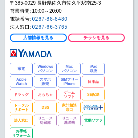
〒385-0029 長野県佐久市佐久平駅南25-3
営業時間: 10:00～20:00
電話番号:
0267-88-8480
法人窓口:
0267-66-3765
店舗情報を見る
チラシを見る
Windows
Mac
iPad
家電
パソコン
パソコン
取扱
Apple
スマホ
SIMフリー
日用品
Watch
販売
iPhone
ゲーム
ドラッグ
おもちゃ
SE配送
ソフト
トータル
家計相談
DSS
サポート
窓口
リユース
リユース
法人窓口
電動ソファ
冷蔵庫
洗濯機
お手軽
リフォーム