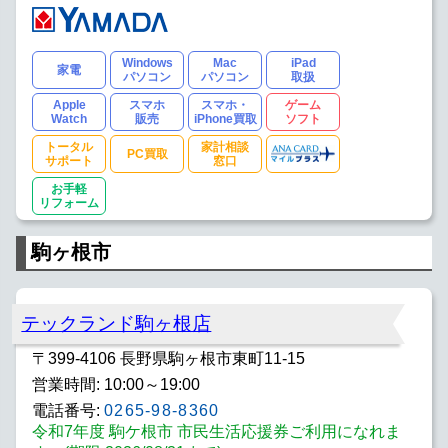
Windows
Mac
iPad
家電
パソコン
パソコン
取扱
Apple
スマホ
スマホ・
ゲーム
Watch
販売
iPhone買取
ソフト
トータル
家計相談
PC買取
サポート
窓口
お手軽
リフォーム
駒ヶ根市
テックランド駒ヶ根店
〒399-4106 長野県駒ヶ根市東町11-15
営業時間: 10:00～19:00
電話番号:
0265-98-8360
令和7年度 駒ケ根市 市民生活応援券ご利用になれま