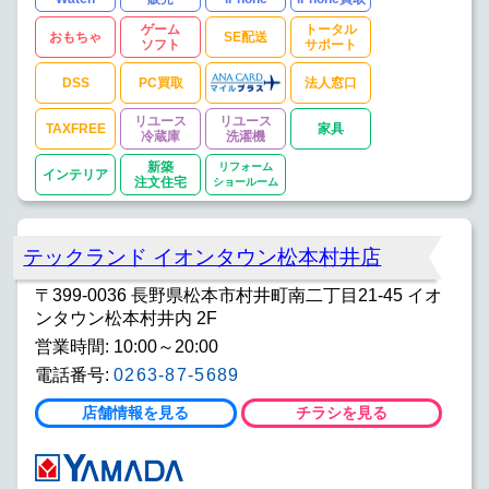
ゲーム
トータル
おもちゃ
SE配送
ソフト
サポート
DSS
PC買取
法人窓口
リユース
リユース
TAXFREE
家具
冷蔵庫
洗濯機
新築
リフォーム
インテリア
注文住宅
ショールーム
テックランド イオンタウン松本村井店
〒399-0036 長野県松本市村井町南二丁目21-45 イオ
ンタウン松本村井内 2F
営業時間: 10:00～20:00
電話番号:
0263-87-5689
店舗情報を見る
チラシを見る