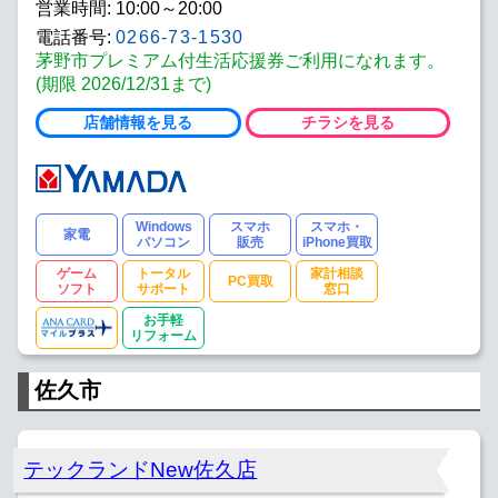
営業時間: 10:00～20:00
電話番号:
0266-73-1530
茅野市プレミアム付生活応援券ご利用になれます。
(期限 2026/12/31まで)
店舗情報を見る
チラシを見る
Windows
スマホ
スマホ・
家電
パソコン
販売
iPhone買取
ゲーム
トータル
家計相談
PC買取
ソフト
サポート
窓口
お手軽
リフォーム
佐久市
テックランドNew佐久店