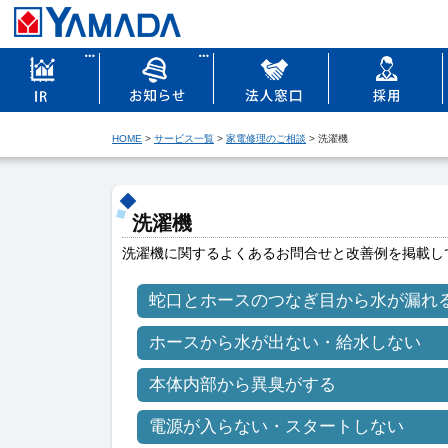
HOME
>
サービス一覧
>
家電修理のご相談
> 洗濯機
洗濯機
洗濯機に関するよくあるお問合せと改善例を掲載し
蛇⼝とホースのつなぎ⽬から⽔が漏れ
ホースから水が出ない・給水しない
本体内部から異臭がする
電源が入らない・スタートしない