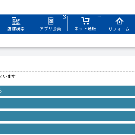
ています
る