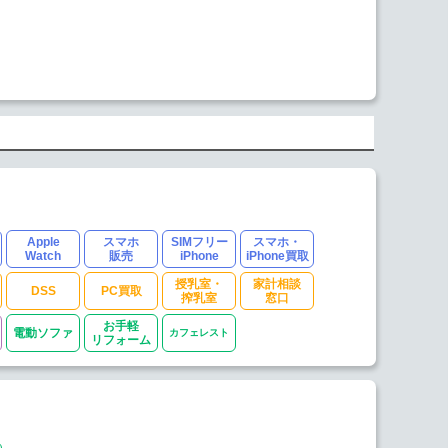
Apple
スマホ
SIMフリー
スマホ・
Watch
販売
iPhone
iPhone買取
授乳室・
家計相談
DSS
PC買取
搾乳室
窓口
お手軽
電動ソファ
カフェレスト
リフォーム