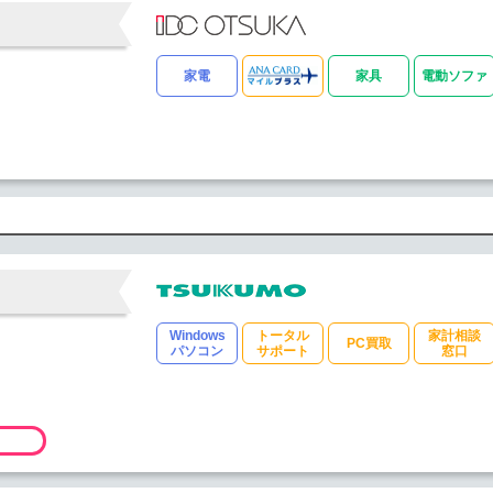
家電
家具
電動ソファ
Windows
トータル
家計相談
PC買取
パソコン
サポート
窓口