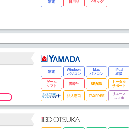
家電
日用品
ドラッグ
Windows
Mac
iPad
家電
パソコン
パソコン
取扱
ゲーム
トータル
腕時計
SE配送
ソフト
サポート
リユース
法人窓口
TAXFREE
スマホ