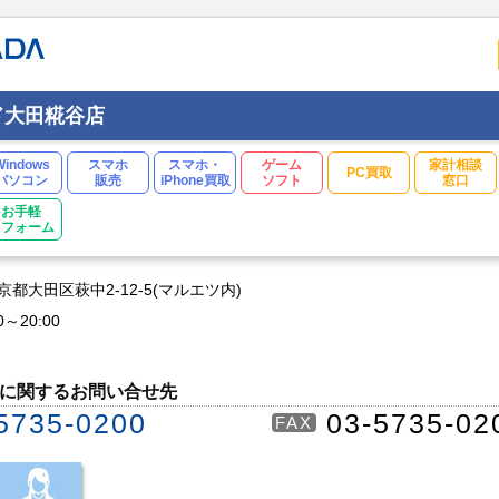
ド大田糀谷店
Windows
スマホ
スマホ・
ゲーム
家計相談
PC買取
パソコン
販売
iPhone買取
ソフト
窓口
お手軽
リフォーム
 東京都大田区萩中2-12-5(マルエツ内)
0～20:00
に関するお問い合せ先
5735-0200
03-5735-02
FAX