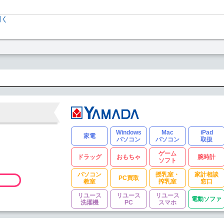
開く
Windows
Mac
iPad
家電
パソコン
パソコン
取扱
ゲーム
ドラッグ
おもちゃ
腕時計
ソフト
パソコン
授乳室・
家計相談
PC買取
教室
搾乳室
窓口
リユース
リユース
リユース
電動ソファ
洗濯機
PC
スマホ