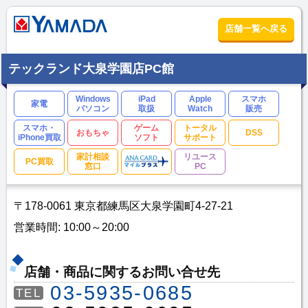
店舗一覧へ戻る
テックランド大泉学園店PC館
Windows
iPad
Apple
スマホ
家電
パソコン
取扱
Watch
販売
スマホ・
ゲーム
トータル
おもちゃ
DSS
iPhone買取
ソフト
サポート
家計相談
リユース
PC買取
窓口
PC
〒178-0061 東京都練馬区大泉学園町4-27-21
営業時間: 10:00～20:00
店舗・商品に関するお問い合せ先
03-5935-0685
TEL