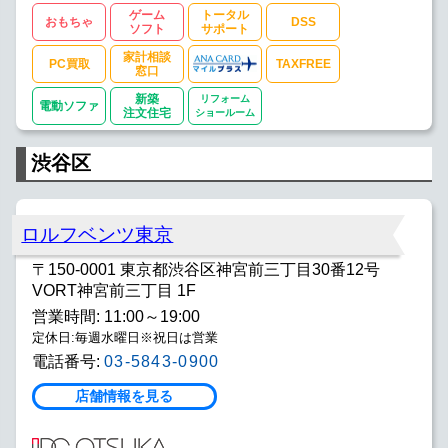
ゲーム
トータル
おもちゃ
DSS
ソフト
サポート
家計相談
PC買取
TAXFREE
窓口
新築
リフォーム
電動ソファ
注文住宅
ショールーム
渋谷区
ロルフベンツ東京
〒150-0001 東京都渋谷区神宮前三丁目30番12号
VORT神宮前三丁目 1F
営業時間: 11:00～19:00
定休日:毎週水曜日※祝日は営業
電話番号:
03-5843-0900
店舗情報を見る