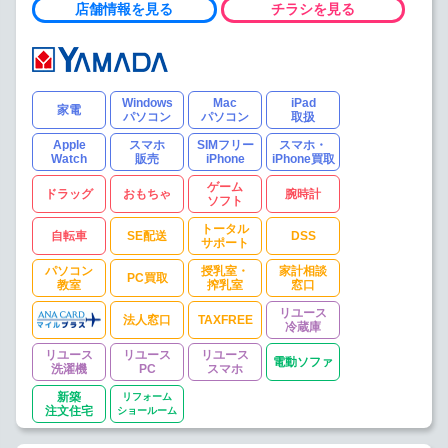
店舗情報を見る
チラシを見る
Windows
Mac
iPad
家電
パソコン
パソコン
取扱
Apple
スマホ
SIMフリー
スマホ・
Watch
販売
iPhone
iPhone買取
ゲーム
ドラッグ
おもちゃ
腕時計
ソフト
トータル
自転車
SE配送
DSS
サポート
パソコン
授乳室・
家計相談
PC買取
教室
搾乳室
窓口
リユース
法人窓口
TAXFREE
冷蔵庫
リユース
リユース
リユース
電動ソファ
洗濯機
PC
スマホ
新築
リフォーム
注文住宅
ショールーム