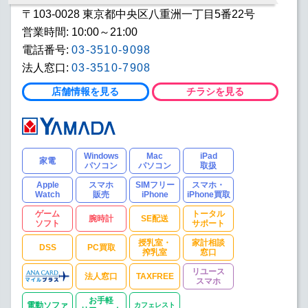
〒103-0028 東京都中央区八重洲一丁目5番22号
営業時間: 10:00～21:00
電話番号:
03-3510-9098
法人窓口:
03-3510-7908
店舗情報を見る
チラシを見る
Windows
Mac
iPad
家電
パソコン
パソコン
取扱
Apple
スマホ
SIMフリー
スマホ・
Watch
販売
iPhone
iPhone買取
ゲーム
トータル
腕時計
SE配送
ソフト
サポート
授乳室・
家計相談
DSS
PC買取
搾乳室
窓口
リユース
法人窓口
TAXFREE
スマホ
お手軽
電動ソファ
カフェレスト