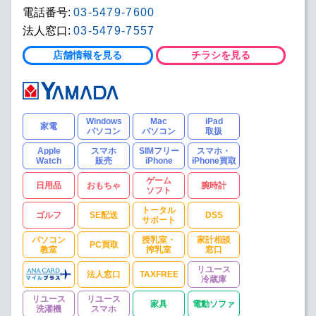
電話番号:
03-5479-7600
法人窓口:
03-5479-7557
店舗情報を見る
チラシを見る
Windows
Mac
iPad
家電
パソコン
パソコン
取扱
Apple
スマホ
SIMフリー
スマホ・
Watch
販売
iPhone
iPhone買取
ゲーム
日用品
おもちゃ
腕時計
ソフト
トータル
ゴルフ
SE配送
DSS
サポート
パソコン
授乳室・
家計相談
PC買取
教室
搾乳室
窓口
リユース
法人窓口
TAXFREE
冷蔵庫
リユース
リユース
家具
電動ソファ
洗濯機
スマホ