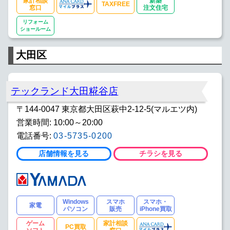
家計相談
新築
TAXFREE
窓口
注文住宅
リフォーム
ショールーム
大田区
テックランド大田糀谷店
〒144-0047 東京都大田区萩中2-12-5(マルエツ内)
営業時間: 10:00～20:00
電話番号:
03-5735-0200
店舗情報を見る
チラシを見る
Windows
スマホ
スマホ・
家電
パソコン
販売
iPhone買取
ゲーム
家計相談
PC買取