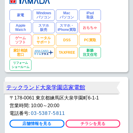
Windows
Mac
iPad
家電
パソコン
パソコン
取扱
Apple
スマホ
スマホ・
おもちゃ
Watch
販売
iPhone買取
ゲーム
トータル
DSS
PC買取
ソフト
サポート
家計相談
新築
TAXFREE
窓口
注文住宅
リフォーム
ショールーム
テックランド大泉学園店家電館
〒178-0061 東京都練馬区大泉学園町6-1-1
営業時間: 10:00～20:00
電話番号:
03-5387-5811
店舗情報を見る
チラシを見る