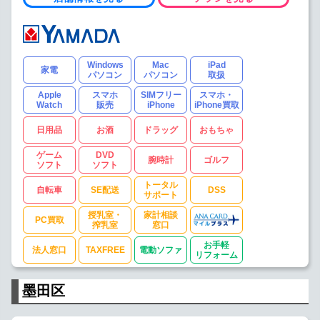
Windows
Mac
iPad
家電
パソコン
パソコン
取扱
Apple
スマホ
SIMフリー
スマホ・
Watch
販売
iPhone
iPhone買取
日用品
お酒
ドラッグ
おもちゃ
ゲーム
DVD
腕時計
ゴルフ
ソフト
ソフト
トータル
自転車
SE配送
DSS
サポート
授乳室・
家計相談
PC買取
搾乳室
窓口
お手軽
法人窓口
TAXFREE
電動ソファ
リフォーム
墨田区