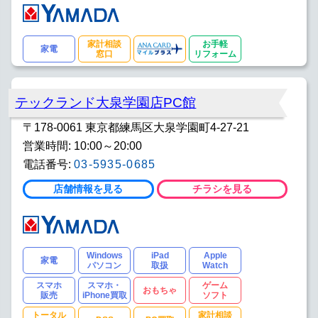
家計相談
お手軽
家電
窓口
リフォーム
テックランド大泉学園店PC館
〒178-0061 東京都練馬区大泉学園町4-27-21
営業時間: 10:00～20:00
電話番号:
03-5935-0685
店舗情報を見る
チラシを見る
Windows
iPad
Apple
家電
パソコン
取扱
Watch
スマホ
スマホ・
ゲーム
おもちゃ
販売
iPhone買取
ソフト
トータル
家計相談