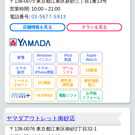
〒136-0075 東京都江東区新砂三丁目1番13号
営業時間: 10:00～21:00
電話番号:
03-5677-5913
店舗情報を見る
チラシを見る
Windows
iPad
Apple
家電
パソコン
取扱
Watch
スマホ
スマホ・
ゲーム
SE配送
販売
iPhone買取
ソフト
トータル
授乳室・
家計相談
PC買取
サポート
搾乳室
窓口
お手軽
TAXFREE
電動ソファ
リフォーム
ヤマダアウトレット南砂店
〒136-0076 東京都江東区南砂2丁目32-1