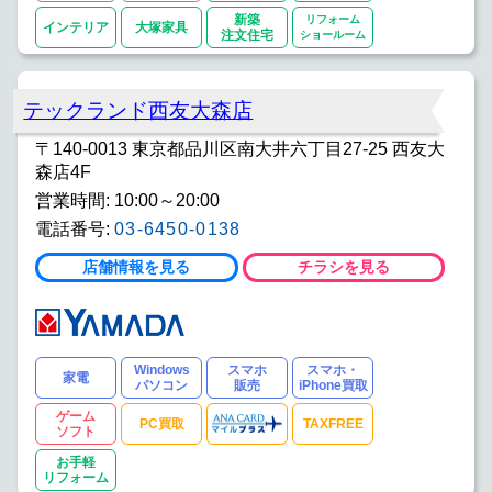
新築
リフォーム
インテリア
大塚家具
注文住宅
ショールーム
テックランド西友大森店
〒140-0013 東京都品川区南大井六丁目27-25 西友大
森店4F
営業時間: 10:00～20:00
電話番号:
03-6450-0138
店舗情報を見る
チラシを見る
Windows
スマホ
スマホ・
家電
パソコン
販売
iPhone買取
ゲーム
PC買取
TAXFREE
ソフト
お手軽
リフォーム