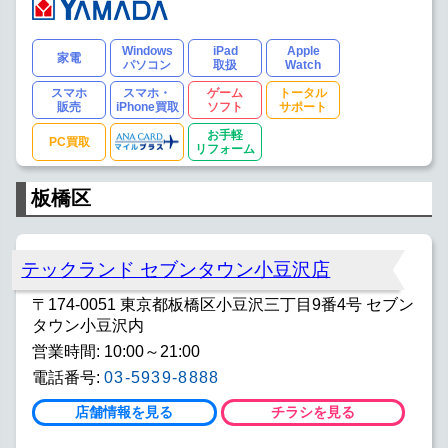
Windows
iPad
Apple
家電
パソコン
取扱
Watch
スマホ
スマホ・
ゲーム
トータル
販売
iPhone買取
ソフト
サポート
お手軽
PC買取
リフォーム
板橋区
テックランド セブンタウン小豆沢店
〒174-0051 東京都板橋区小豆沢三丁目9番4号 セブン
タウン小豆沢内
営業時間: 10:00～21:00
電話番号:
03-5939-8888
店舗情報を見る
チラシを見る