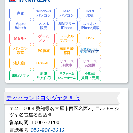
Windows
Mac
iPad
家電
パソコン
パソコン
取扱
Apple
スマホ
SIMフリー
スマホ・
Watch
販売
iPhone
iPhone買取
ゲーム
トータル
おもちゃ
DSS
ソフト
サポート
パソコン
家計相談
PC買取
教室
窓口
リユース
リユース
法人窓口
TAXFREE
冷蔵庫
洗濯機
新築
リフォーム
不動産
電動ソファ
注文住宅
ショールーム
賃貸・売買
テックランドヨシヅヤ名西店
〒451-0064 愛知県名古屋市西区名西2丁目33-8ヨシ
ヅヤ名古屋名西店3F
営業時間: 10:00～21:00
電話番号:
052-908-3212