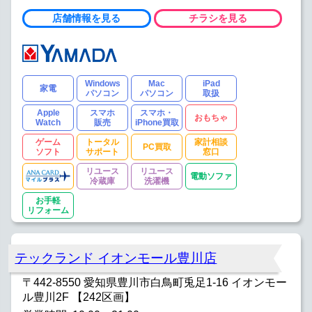
店舗情報を見る
チラシを見る
Windows
Mac
iPad
家電
パソコン
パソコン
取扱
Apple
スマホ
スマホ・
おもちゃ
Watch
販売
iPhone買取
ゲーム
トータル
家計相談
PC買取
ソフト
サポート
窓口
リユース
リユース
電動ソファ
冷蔵庫
洗濯機
お手軽
リフォーム
テックランド イオンモール豊川店
〒442-8550 愛知県豊川市白鳥町兎足1-16 イオンモー
ル豊川2F 【242区画】