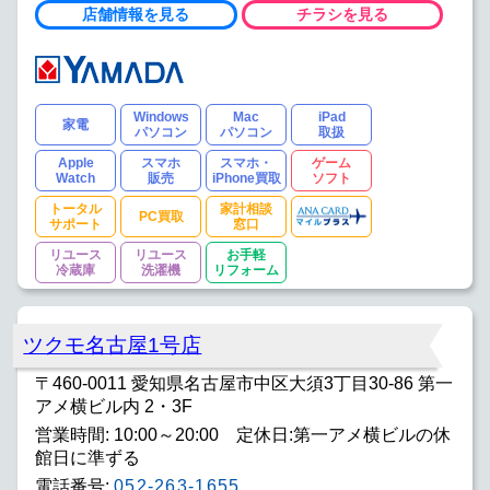
店舗情報を見る
チラシを見る
Windows
Mac
iPad
家電
パソコン
パソコン
取扱
Apple
スマホ
スマホ・
ゲーム
Watch
販売
iPhone買取
ソフト
トータル
家計相談
PC買取
サポート
窓口
リユース
リユース
お手軽
冷蔵庫
洗濯機
リフォーム
ツクモ名古屋1号店
〒460-0011 愛知県名古屋市中区大須3丁目30-86 第一
アメ横ビル内 2・3F
営業時間: 10:00～20:00 定休日:第一アメ横ビルの休
館日に準ずる
電話番号:
052-263-1655