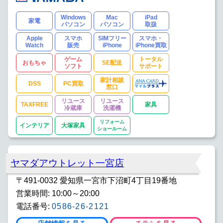
Windows
Mac
iPad
家電
パソコン
パソコン
取扱
Apple
スマホ
SIMフリー
スマホ・
Watch
販売
iPhone
iPhone買取
ゲーム
トータル
おもちゃ
SE配送
ソフト
サポート
家計相談
DSS
PC買取
窓口
リユース
リユース
TAXFREE
家具
冷蔵庫
洗濯機
リフォーム
インテリア
大塚家具
ショールーム
ヤマダアウトレット一宮店
〒491-0032 愛知県一宮市下沼町4丁目19番地
営業時間: 10:00～20:00
電話番号:
0586-26-2121