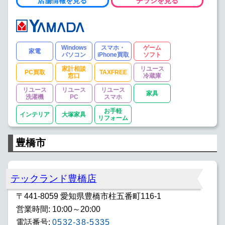
店舗情報を見る
チラシを見る
Windows
スマホ・
ゲーム
家電
パソコン
iPhone買取
ソフト
家計相談
リユース
PC買取
TAXFREE
窓口
冷蔵庫
リユース
リユース
リユース
家具
洗濯機
PC
スマホ
お手軽
インテリア
大塚家具
リフォーム
豊橋市
テックランド豊橋店
〒441-8059 愛知県豊橋市柱五番町116-1
営業時間: 10:00～20:00
電話番号:
0532-38-5335