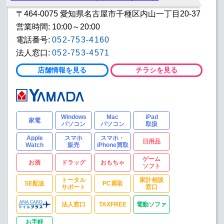
〒464-0075 愛知県名古屋市千種区内山一丁目20-37
営業時間: 10:00～20:00
電話番号:
052-753-4160
法人窓口:
052-753-4571
店舗情報を見る
チラシを見る
Windows
Mac
iPad
家電
パソコン
パソコン
取扱
Apple
スマホ
スマホ・
日用品
Watch
販売
iPhone買取
ゲーム
お酒
ドラッグ
おもちゃ
ソフト
トータル
家計相談
SE配送
PC買取
サポート
窓口
法人窓口
TAXFREE
電動ソファ
お手軽