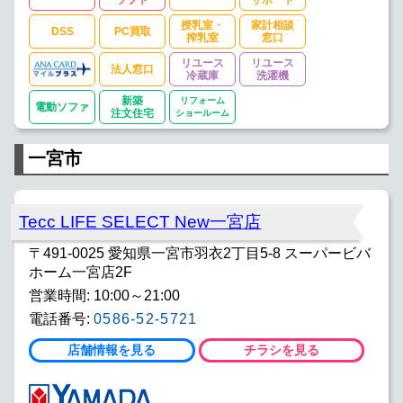
授乳室・
家計相談
DSS
PC買取
搾乳室
窓口
リユース
リユース
法人窓口
冷蔵庫
洗濯機
新築
リフォーム
電動ソファ
注文住宅
ショールーム
一宮市
Tecc LIFE SELECT New一宮店
〒491-0025 愛知県一宮市羽衣2丁目5-8 スーパービバ
ホーム一宮店2F
営業時間: 10:00～21:00
電話番号:
0586-52-5721
店舗情報を見る
チラシを見る