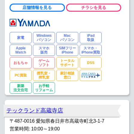
店舗情報を見る
チラシを見る
Windows
Mac
iPad
家電
パソコン
パソコン
取扱
Apple
スマホ
SIMフリー
スマホ・
Watch
販売
iPhone
iPhone買取
ゲーム
トータル
おもちゃ
DSS
ソフト
サポート
授乳室・
家計相談
PC買取
搾乳室
窓口
新築
お手軽
注文住宅
リフォーム
テックランド高蔵寺店
〒487-0016 愛知県春日井市高蔵寺町北3-1-7
営業時間: 10:00～19:00