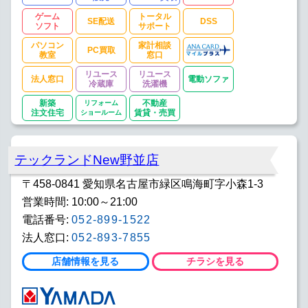
ゲーム
トータル
SE配送
DSS
ソフト
サポート
パソコン
家計相談
PC買取
教室
窓口
リユース
リユース
法人窓口
電動ソファ
冷蔵庫
洗濯機
新築
リフォーム
不動産
注文住宅
ショールーム
賃貸・売買
テックランドNew野並店
〒458-0841 愛知県名古屋市緑区鳴海町字小森1-3
営業時間: 10:00～21:00
電話番号:
052-899-1522
法人窓口:
052-893-7855
店舗情報を見る
チラシを見る