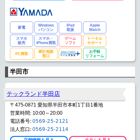
Windows
iPad
Apple
家電
パソコン
取扱
Watch
スマホ
スマホ・
ゲーム
トータル
販売
iPhone買取
ソフト
サポート
家計相談
お手軽
PC買取
窓口
リフォーム
半田市
テックランド半田店
〒475-0871 愛知県半田市本町1丁目1番地
営業時間: 10:00～20:00
電話番号:
0569-25-2121
法人窓口:
0569-25-2114
店舗情報を見る
チラシを見る