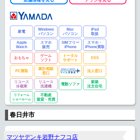
Windows
Mac
iPad
家電
パソコン
パソコン
取扱
Apple
スマホ
SIMフリー
スマホ・
Watch
販売
iPhone
iPhone買取
ゲーム
トータル
おもちゃ
DSS
ソフト
サポート
家計相談
PC買取
法人窓口
窓口
リユース
リユース
新築
電動ソファ
冷蔵庫
洗濯機
注文住宅
リフォーム
不動産
ショールーム
賃貸・売買
春日井市
マツヤデンキ岩野ナフコ店