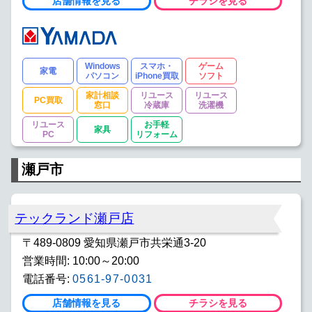
店舗情報を見る
チラシを見る
Windows
スマホ・
ゲーム
家電
パソコン
iPhone買取
ソフト
家計相談
リユース
リユース
PC買取
窓口
冷蔵庫
洗濯機
リユース
お手軽
家具
PC
リフォーム
瀬戸市
テックランド瀬戸店
〒489-0809 愛知県瀬戸市共栄通3-20
営業時間: 10:00～20:00
電話番号:
0561-97-0031
店舗情報を見る
チラシを見る