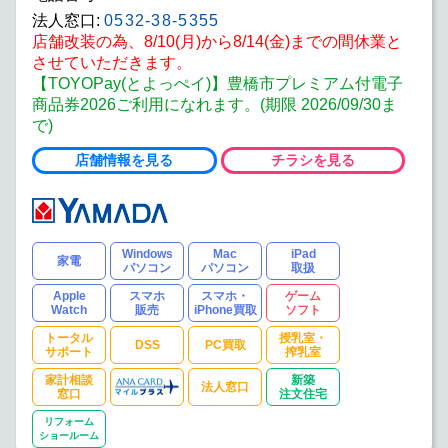
法人窓口:
0532-38-5355
店舗改装の為、8/10(月)から8/14(金)までの間休業と
させていただきます。
【TOYOPay(とよっぺイ)】豊橋市プレミアム付電子
商品券2026ご利用になれます。(期限 2026/09/30ま
で)
店舗情報を見る
チラシを見る
Windows
Mac
iPad
家電
パソコン
パソコン
取扱
Apple
スマホ
スマホ・
ゲーム
Watch
販売
iPhone買取
ソフト
トータル
授乳室・
DSS
PC買取
サポート
搾乳室
家計相談
新築
法人窓口
窓口
注文住宅
リフォーム
ショールーム