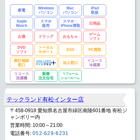
Windows
Mac
iPad
家電
パソコン
パソコン
取扱
Apple
スマホ
スマホ・
日用品
Watch
販売
iPhone買取
ゲーム
お酒
ドラッグ
おもちゃ
ソフト
DVD
トータル
DSS
PC買取
ソフト
サポート
家計相談
リユース
法人窓口
窓口
冷蔵庫
リユース
新築
リフォーム
洗濯機
注文住宅
ショールーム
テックランド有松インター店
〒458-0918 愛知県名古屋市緑区南陵601番地 有松ジ
ャンボリー内
営業時間: 10:00～21:00
電話番号:
052-629-6231