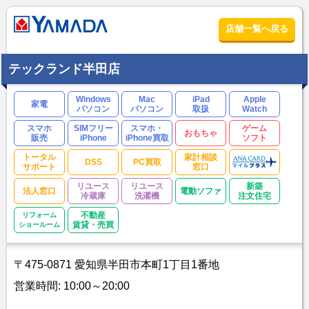
店舗一覧へ戻る
テックランド半田店
Windows
Mac
iPad
Apple
家電
パソコン
パソコン
取扱
Watch
スマホ
SIMフリー
スマホ・
ゲーム
おもちゃ
販売
iPhone
iPhone買取
ソフト
トータル
家計相談
DSS
PC買取
サポート
窓口
リユース
リユース
新築
法人窓口
電動ソファ
冷蔵庫
洗濯機
注文住宅
リフォーム
不動産
ショールーム
賃貸・売買
〒475-0871 愛知県半田市本町1丁目1番地
営業時間: 10:00～20:00