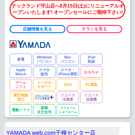
テックランド守山店へ8月15日(土)にリニューアルオ
ープンいたします! オープンセールにご期待下さい!
店舗情報を見る
チラシを見る
Windows
Mac
iPad
家電
パソコン
パソコン
取扱
Apple
スマホ
スマホ・
おもちゃ
Watch
販売
iPhone買取
ゲーム
トータル
DSS
PC買取
ソフト
サポート
家計相談
リユース
リユース
窓口
冷蔵庫
洗濯機
新築
リフォーム
電動ソファ
注文住宅
ショールーム
YAMADA web.com千種センター店