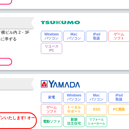
メ横ビル内 2・3F
Windows
Mac
iPad
ゲーム
館日に準ずる
パソコン
パソコン
取扱
ソフト
リユース
PC
Windows
Mac
iPad
家電
パソコン
パソコン
取扱
ゲーム
トータル
DSS
PC買取
ソフト
サポート
ンいたします! オー
新築
リフォーム
電動ソファ
注文住宅
ショールーム