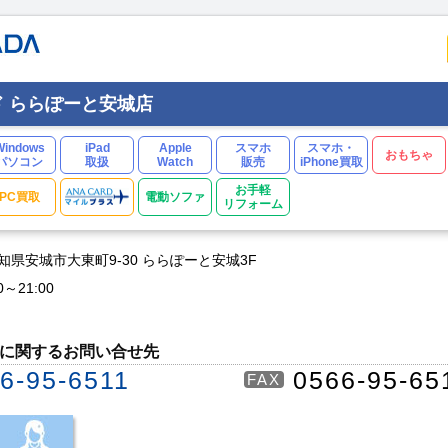
 ららぽーと安城店
Windows
iPad
Apple
スマホ
スマホ・
おもちゃ
パソコン
取扱
Watch
販売
iPhone買取
お手軽
PC買取
電動ソファ
リフォーム
0 愛知県安城市大東町9-30 ららぽーと安城3F
0～21:00
に関するお問い合せ先
6-95-6511
0566-95-65
FAX