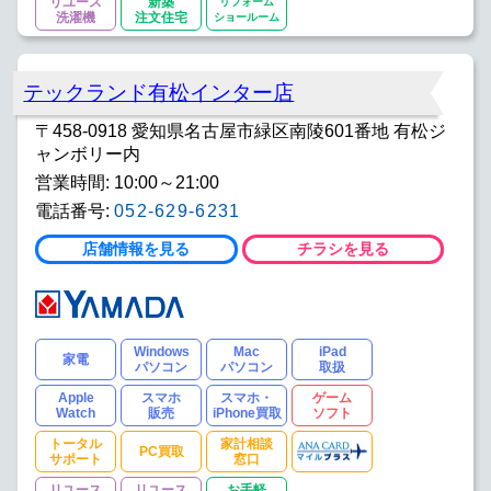
リユース
新築
リフォーム
洗濯機
注文住宅
ショールーム
テックランド有松インター店
〒458-0918 愛知県名古屋市緑区南陵601番地 有松ジ
ャンボリー内
営業時間: 10:00～21:00
電話番号:
052-629-6231
店舗情報を見る
チラシを見る
Windows
Mac
iPad
家電
パソコン
パソコン
取扱
Apple
スマホ
スマホ・
ゲーム
Watch
販売
iPhone買取
ソフト
トータル
家計相談
PC買取
サポート
窓口
リユース
リユース
お手軽