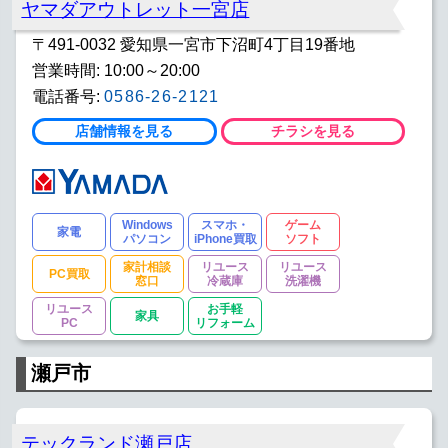
ヤマダアウトレット一宮店
〒491-0032 愛知県一宮市下沼町4丁目19番地
営業時間: 10:00～20:00
電話番号:
0586-26-2121
店舗情報を見る
チラシを見る
Windows
スマホ・
ゲーム
家電
パソコン
iPhone買取
ソフト
家計相談
リユース
リユース
PC買取
窓口
冷蔵庫
洗濯機
リユース
お手軽
家具
PC
リフォーム
瀬戸市
テックランド瀬戸店