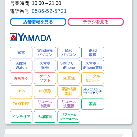
営業時間: 10:00～21:00
電話番号:
0586-52-5721
店舗情報を見る
チラシを見る
Windows
Mac
iPad
家電
パソコン
パソコン
取扱
Apple
スマホ
SIMフリー
スマホ・
Watch
販売
iPhone
iPhone買取
ゲーム
トータル
おもちゃ
SE配送
ソフト
サポート
家計相談
DSS
PC買取
窓口
リユース
リユース
TAXFREE
家具
冷蔵庫
洗濯機
リフォーム
インテリア
大塚家具
ショールーム