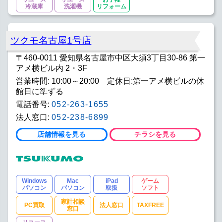
冷蔵庫
洗濯機
リフォーム
ツクモ名古屋1号店
〒460-0011 愛知県名古屋市中区大須3丁目30-86 第一
アメ横ビル内 2・3F
営業時間: 10:00～20:00 定休日:第一アメ横ビルの休
館日に準ずる
電話番号:
052-263-1655
法人窓口:
052-238-6899
店舗情報を見る
チラシを見る
Windows
Mac
iPad
ゲーム
パソコン
パソコン
取扱
ソフト
家計相談
PC買取
法人窓口
TAXFREE
窓口