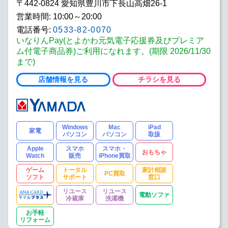
〒442-0824 愛知県豊川市下長山高畑26-1
営業時間: 10:00～20:00
電話番号:
0533-82-0070
いなりんPay(とよかわ元気電子応援券及びプレミア
ム付電子商品券)ご利用になれます。(期限 2026/11/30
まで)
店舗情報を見る
チラシを見る
Windows
Mac
iPad
家電
パソコン
パソコン
取扱
Apple
スマホ
スマホ・
おもちゃ
Watch
販売
iPhone買取
ゲーム
トータル
家計相談
PC買取
ソフト
サポート
窓口
リユース
リユース
電動ソファ
冷蔵庫
洗濯機
お手軽
リフォーム