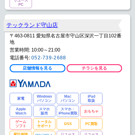
リユース
PC
テックランド守山店
〒463-0811 愛知県名古屋市守山区深沢一丁目102番
地
営業時間: 10:00～21:00
電話番号:
052-739-2688
店舗情報を見る
チラシを見る
Windows
Mac
iPad
家電
パソコン
パソコン
取扱
Apple
スマホ
スマホ・
おもちゃ
Watch
販売
iPhone買取
ゲーム
トータル
DSS
PC買取
ソフト
サポート
家計相談
リユース
リユース