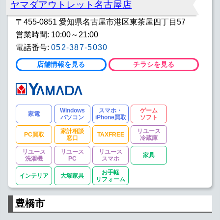
ヤマダアウトレット名古屋店
〒455-0851 愛知県名古屋市港区東茶屋四丁目57
営業時間: 10:00～21:00
電話番号:
052-387-5030
店舗情報を見る
チラシを見る
Windows
スマホ・
ゲーム
家電
パソコン
iPhone買取
ソフト
家計相談
リユース
PC買取
TAXFREE
窓口
冷蔵庫
リユース
リユース
リユース
家具
洗濯機
PC
スマホ
お手軽
インテリア
大塚家具
リフォーム
豊橋市