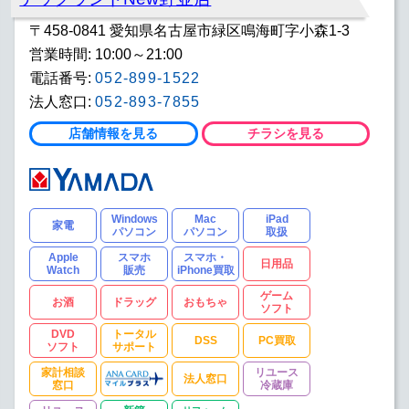
〒458-0841 愛知県名古屋市緑区鳴海町字小森1-3
営業時間: 10:00～21:00
電話番号:
052-899-1522
法人窓口:
052-893-7855
店舗情報を見る
チラシを見る
Windows
Mac
iPad
家電
パソコン
パソコン
取扱
Apple
スマホ
スマホ・
日用品
Watch
販売
iPhone買取
ゲーム
お酒
ドラッグ
おもちゃ
ソフト
DVD
トータル
DSS
PC買取
ソフト
サポート
家計相談
リユース
法人窓口
窓口
冷蔵庫