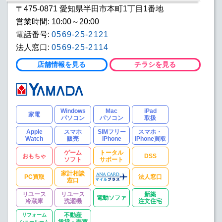
〒475-0871 愛知県半田市本町1丁目1番地
営業時間: 10:00～20:00
電話番号:
0569-25-2121
法人窓口:
0569-25-2114
店舗情報を見る
チラシを見る
Windows
Mac
iPad
家電
パソコン
パソコン
取扱
Apple
スマホ
SIMフリー
スマホ・
Watch
販売
iPhone
iPhone買取
ゲーム
トータル
おもちゃ
DSS
ソフト
サポート
家計相談
PC買取
法人窓口
窓口
リユース
リユース
新築
電動ソファ
冷蔵庫
洗濯機
注文住宅
リフォーム
不動産
ショールーム
賃貸・売買