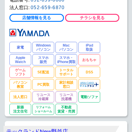
法人窓口:
052-659-6870
店舗情報を見る
チラシを見る
Windows
Mac
iPad
家電
パソコン
パソコン
取扱
Apple
スマホ
スマホ・
おもちゃ
Watch
販売
iPhone買取
ゲーム
トータル
SE配送
DSS
ソフト
サポート
パソコン
家計相談
PC買取
教室
窓口
リユース
リユース
法人窓口
電動ソファ
冷蔵庫
洗濯機
新築
リフォーム
不動産
注文住宅
ショールーム
賃貸・売買
テックランドNew野並店