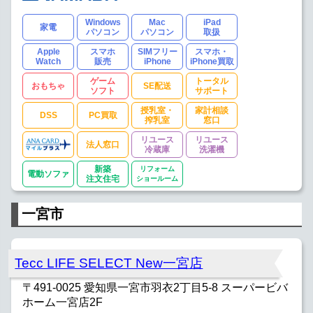
Windows
Mac
iPad
家電
パソコン
パソコン
取扱
Apple
スマホ
SIMフリー
スマホ・
Watch
販売
iPhone
iPhone買取
ゲーム
トータル
おもちゃ
SE配送
ソフト
サポート
授乳室・
家計相談
DSS
PC買取
搾乳室
窓口
リユース
リユース
法人窓口
冷蔵庫
洗濯機
新築
リフォーム
電動ソファ
注文住宅
ショールーム
一宮市
Tecc LIFE SELECT New一宮店
〒491-0025 愛知県一宮市羽衣2丁目5-8 スーパービバ
ホーム一宮店2F