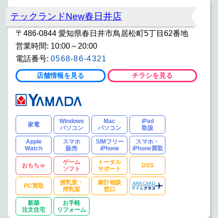
テックランドNew春日井店
〒486-0844 愛知県春日井市鳥居松町5丁目62番地
営業時間: 10:00～20:00
電話番号:
0568-86-4321
店舗情報を見る
チラシを見る
Windows
Mac
iPad
家電
パソコン
パソコン
取扱
Apple
スマホ
SIMフリー
スマホ・
Watch
販売
iPhone
iPhone買取
ゲーム
トータル
おもちゃ
DSS
ソフト
サポート
授乳室・
家計相談
PC買取
搾乳室
窓口
新築
お手軽
注文住宅
リフォーム