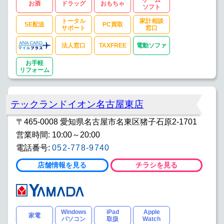
お酒
ドラッグ
おもちゃ
ソフト
トータル
家計相談
SE配送
PC買取
サポート
窓口
法人窓口
TAXFREE
電動ソファ
お手軽
リフォーム
テックランドイオン名古屋東店
〒465-0008 愛知県名古屋市名東区猪子石原2-1701
営業時間: 10:00～20:00
電話番号:
052-778-9740
店舗情報を見る
チラシを見る
Windows
iPad
Apple
家電
パソコン
取扱
Watch