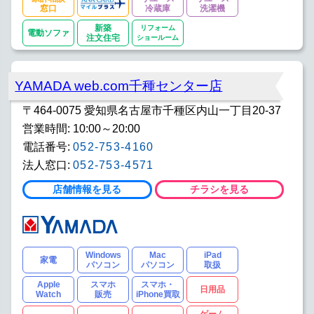
窓口
冷蔵庫
洗濯機
新築
リフォーム
電動ソファ
注文住宅
ショールーム
YAMADA web.com千種センター店
〒464-0075 愛知県名古屋市千種区内山一丁目20-37
営業時間: 10:00～20:00
電話番号:
052-753-4160
法人窓口:
052-753-4571
店舗情報を見る
チラシを見る
Windows
Mac
iPad
家電
パソコン
パソコン
取扱
Apple
スマホ
スマホ・
日用品
Watch
販売
iPhone買取
ゲーム