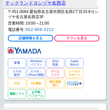
テックランドヨシヅヤ名西店
〒451-0064 愛知県名古屋市西区名西2丁目33-8ヨシ
ヅヤ名古屋名西店3F
営業時間: 10:00～21:00
電話番号:
052-908-3212
店舗情報を見る
チラシを見る
Windows
iPad
Apple
家電
パソコン
取扱
Watch
スマホ
スマホ・
ゲーム
トータル
販売
iPhone買取
ソフト
サポート
家計相談
DSS
PC買取
窓口
お手軽
電動ソファ
リフォーム