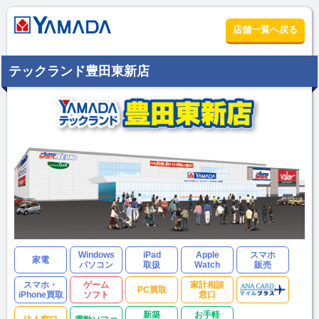
店舗一覧へ戻る
テックランド豊田東新店
Windows
iPad
Apple
スマホ
家電
パソコン
取扱
Watch
販売
スマホ・
ゲーム
家計相談
PC買取
iPhone買取
ソフト
窓口
新築
お手軽