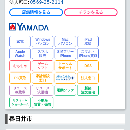
法人窓口:
0569-25-2114
店舗情報を見る
チラシを見る
Windows
Mac
iPad
家電
パソコン
パソコン
取扱
Apple
スマホ
SIMフリー
スマホ・
Watch
販売
iPhone
iPhone買取
ゲーム
トータル
おもちゃ
DSS
ソフト
サポート
家計相談
PC買取
法人窓口
窓口
リユース
リユース
新築
電動ソファ
冷蔵庫
洗濯機
注文住宅
リフォーム
不動産
ショールーム
賃貸・売買
春日井市