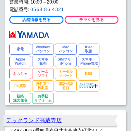
営業時間: 10:00～20:00
電話番号:
0568-86-4321
店舗情報を見る
チラシを見る
Windows
Mac
iPad
家電
パソコン
パソコン
取扱
Apple
スマホ
SIMフリー
スマホ・
Watch
販売
iPhone
iPhone買取
ゲーム
トータル
おもちゃ
DSS
ソフト
サポート
授乳室・
家計相談
PC買取
搾乳室
窓口
新築
お手軽
注文住宅
リフォーム
テックランド高蔵寺店
〒487-0016 愛知県春日井市高蔵寺町北3-1-7