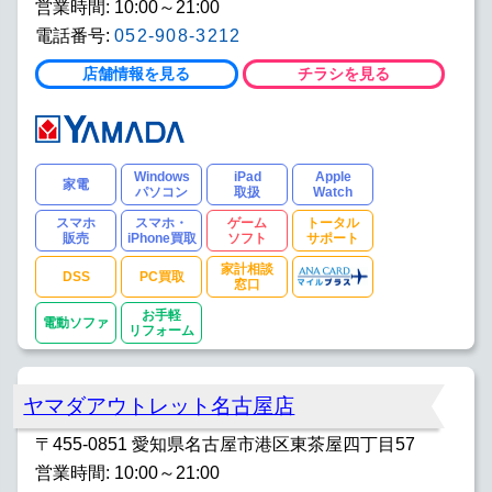
営業時間: 10:00～21:00
電話番号:
052-908-3212
店舗情報を見る
チラシを見る
Windows
iPad
Apple
家電
パソコン
取扱
Watch
スマホ
スマホ・
ゲーム
トータル
販売
iPhone買取
ソフト
サポート
家計相談
DSS
PC買取
窓口
お手軽
電動ソファ
リフォーム
ヤマダアウトレット名古屋店
〒455-0851 愛知県名古屋市港区東茶屋四丁目57
営業時間: 10:00～21:00