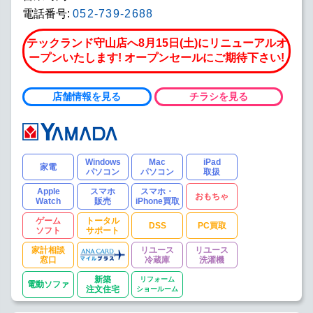
電話番号:
052-739-2688
テックランド守山店へ8月15日(土)にリニューアルオ
ープンいたします! オープンセールにご期待下さい!
店舗情報を見る
チラシを見る
Windows
Mac
iPad
家電
パソコン
パソコン
取扱
Apple
スマホ
スマホ・
おもちゃ
Watch
販売
iPhone買取
ゲーム
トータル
DSS
PC買取
ソフト
サポート
家計相談
リユース
リユース
窓口
冷蔵庫
洗濯機
新築
リフォーム
電動ソファ
注文住宅
ショールーム