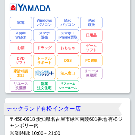
Windows
Mac
iPad
家電
パソコン
パソコン
取扱
Apple
スマホ
スマホ・
日用品
Watch
販売
iPhone買取
ゲーム
お酒
ドラッグ
おもちゃ
ソフト
DVD
トータル
DSS
PC買取
ソフト
サポート
家計相談
リユース
法人窓口
窓口
冷蔵庫
リユース
新築
リフォーム
洗濯機
注文住宅
ショールーム
テックランド有松インター店
〒458-0918 愛知県名古屋市緑区南陵601番地 有松ジ
ャンボリー内
営業時間: 10:00～21:00