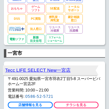
ゲーム
トータル
おもちゃ
SE配送
ソフト
サポート
授乳室・
家計相談
DSS
PC買取
搾乳室
窓口
リユース
リユース
法人窓口
冷蔵庫
洗濯機
新築
リフォーム
電動ソファ
注文住宅
ショールーム
一宮市
Tecc LIFE SELECT New一宮店
〒491-0025 愛知県一宮市羽衣2丁目5-8 スーパービバ
ホーム一宮店2F
営業時間: 10:00～21:00
電話番号:
0586-52-5721
店舗情報を見る
チラシを見る