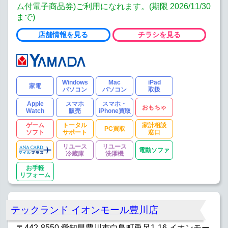
ム付電子商品券)ご利用になれます。(期限 2026/11/30
まで)
店舗情報を見る
チラシを見る
Windows
Mac
iPad
家電
パソコン
パソコン
取扱
Apple
スマホ
スマホ・
おもちゃ
Watch
販売
iPhone買取
ゲーム
トータル
家計相談
PC買取
ソフト
サポート
窓口
リユース
リユース
電動ソファ
冷蔵庫
洗濯機
お手軽
リフォーム
テックランド イオンモール豊川店
〒442-8550 愛知県豊川市白鳥町兎足1-16 イオンモー