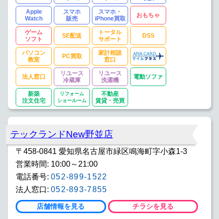
Apple
スマホ
スマホ・
おもちゃ
Watch
販売
iPhone買取
ゲーム
トータル
SE配送
DSS
ソフト
サポート
パソコン
家計相談
PC買取
教室
窓口
リユース
リユース
法人窓口
電動ソファ
冷蔵庫
洗濯機
新築
リフォーム
不動産
注文住宅
ショールーム
賃貸・売買
テックランドNew野並店
〒458-0841 愛知県名古屋市緑区鳴海町字小森1-3
営業時間: 10:00～21:00
電話番号:
052-899-1522
法人窓口:
052-893-7855
店舗情報を見る
チラシを見る