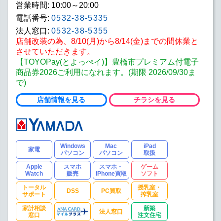
営業時間: 10:00～20:00
電話番号:
0532-38-5335
法人窓口:
0532-38-5355
店舗改装の為、8/10(月)から8/14(金)までの間休業と
させていただきます。
【TOYOPay(とよっぺイ)】豊橋市プレミアム付電子
商品券2026ご利用になれます。(期限 2026/09/30ま
で)
店舗情報を見る
チラシを見る
Windows
Mac
iPad
家電
パソコン
パソコン
取扱
Apple
スマホ
スマホ・
ゲーム
Watch
販売
iPhone買取
ソフト
トータル
授乳室・
DSS
PC買取
サポート
搾乳室
家計相談
新築
法人窓口
窓口
注文住宅