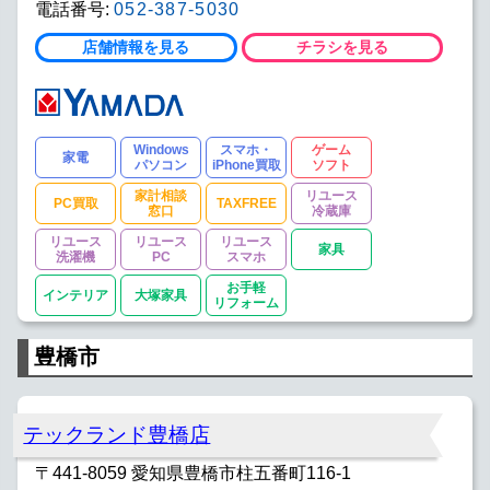
電話番号:
052-387-5030
店舗情報を見る
チラシを見る
Windows
スマホ・
ゲーム
家電
パソコン
iPhone買取
ソフト
家計相談
リユース
PC買取
TAXFREE
窓口
冷蔵庫
リユース
リユース
リユース
家具
洗濯機
PC
スマホ
お手軽
インテリア
大塚家具
リフォーム
豊橋市
テックランド豊橋店
〒441-8059 愛知県豊橋市柱五番町116-1