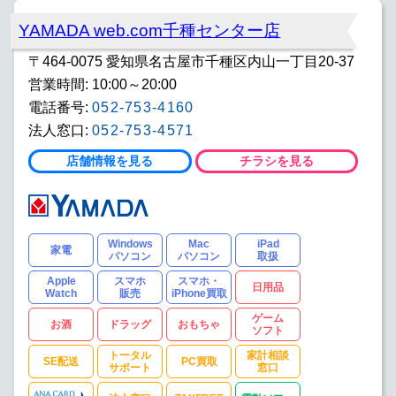
YAMADA web.com千種センター店
〒464-0075 愛知県名古屋市千種区内山一丁目20-37
営業時間: 10:00～20:00
電話番号:
052-753-4160
法人窓口:
052-753-4571
店舗情報を見る
チラシを見る
Windows
Mac
iPad
家電
パソコン
パソコン
取扱
Apple
スマホ
スマホ・
日用品
Watch
販売
iPhone買取
ゲーム
お酒
ドラッグ
おもちゃ
ソフト
トータル
家計相談
SE配送
PC買取
サポート
窓口