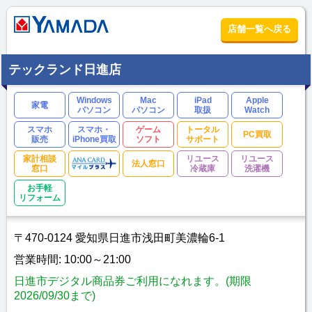
店舗一覧へ戻る
テックランド日進店
Windows
Mac
iPad
Apple
家電
パソコン
パソコン
取扱
Watch
スマホ
スマホ・
ゲーム
トータル
PC買取
販売
iPhone買取
ソフト
サポート
家計相談
リユース
リユース
法人窓口
窓口
冷蔵庫
洗濯機
お手軽
リフォーム
〒470-0124 愛知県日進市浅田町美濃輪6-1
営業時間: 10:00～21:00
日進市デジタル商品券ご利用になれます。(期限
2026/09/30まで)