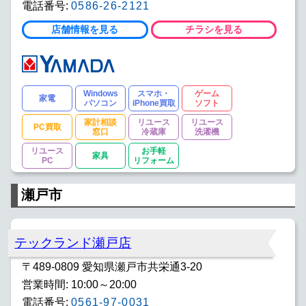
電話番号:
0586-26-2121
店舗情報を見る
チラシを見る
Windows
スマホ・
ゲーム
家電
パソコン
iPhone買取
ソフト
家計相談
リユース
リユース
PC買取
窓口
冷蔵庫
洗濯機
リユース
お手軽
家具
PC
リフォーム
瀬戸市
テックランド瀬戸店
〒489-0809 愛知県瀬戸市共栄通3-20
営業時間: 10:00～20:00
電話番号:
0561-97-0031