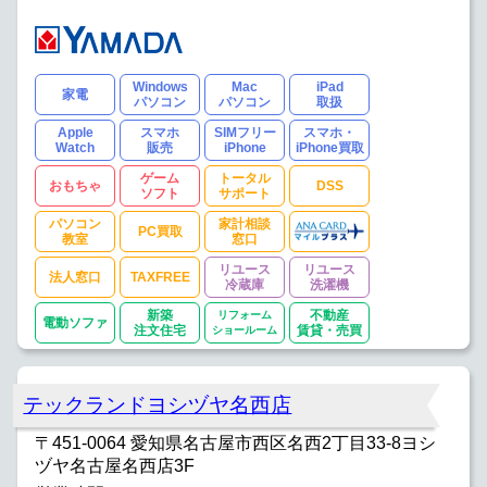
Windows
Mac
iPad
家電
パソコン
パソコン
取扱
Apple
スマホ
SIMフリー
スマホ・
Watch
販売
iPhone
iPhone買取
ゲーム
トータル
おもちゃ
DSS
ソフト
サポート
パソコン
家計相談
PC買取
教室
窓口
リユース
リユース
法人窓口
TAXFREE
冷蔵庫
洗濯機
新築
リフォーム
不動産
電動ソファ
注文住宅
ショールーム
賃貸・売買
テックランドヨシヅヤ名西店
〒451-0064 愛知県名古屋市西区名西2丁目33-8ヨシ
ヅヤ名古屋名西店3F