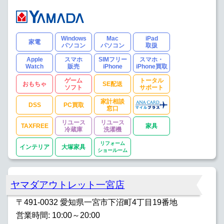
Windows
Mac
iPad
家電
パソコン
パソコン
取扱
Apple
スマホ
SIMフリー
スマホ・
Watch
販売
iPhone
iPhone買取
ゲーム
トータル
おもちゃ
SE配送
ソフト
サポート
家計相談
DSS
PC買取
窓口
リユース
リユース
TAXFREE
家具
冷蔵庫
洗濯機
リフォーム
インテリア
大塚家具
ショールーム
ヤマダアウトレット一宮店
〒491-0032 愛知県一宮市下沼町4丁目19番地
営業時間: 10:00～20:00