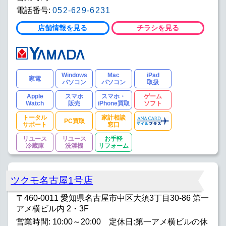
電話番号:
052-629-6231
店舗情報を見る
チラシを見る
Windows
Mac
iPad
家電
パソコン
パソコン
取扱
Apple
スマホ
スマホ・
ゲーム
Watch
販売
iPhone買取
ソフト
トータル
家計相談
PC買取
サポート
窓口
リユース
リユース
お手軽
冷蔵庫
洗濯機
リフォーム
ツクモ名古屋1号店
〒460-0011 愛知県名古屋市中区大須3丁目30-86 第一
アメ横ビル内 2・3F
営業時間: 10:00～20:00 定休日:第一アメ横ビルの休