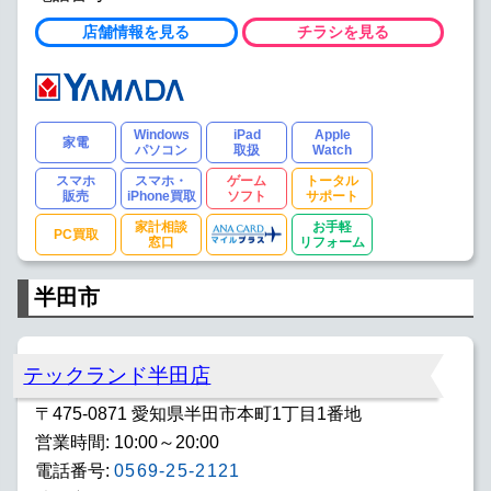
店舗情報を見る
チラシを見る
Windows
iPad
Apple
家電
パソコン
取扱
Watch
スマホ
スマホ・
ゲーム
トータル
販売
iPhone買取
ソフト
サポート
家計相談
お手軽
PC買取
窓口
リフォーム
半田市
テックランド半田店
〒475-0871 愛知県半田市本町1丁目1番地
営業時間: 10:00～20:00
電話番号:
0569-25-2121