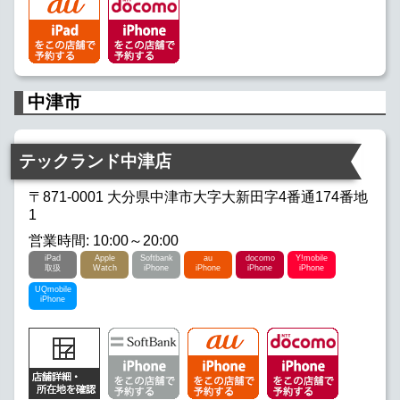
中津市
テックランド中津店
〒871-0001 大分県中津市大字大新田字4番通174番地
1
営業時間: 10:00～20:00
iPad
Apple
Softbank
au
docomo
Y!mobile
取扱
Watch
iPhone
iPhone
iPhone
iPhone
UQmobile
iPhone