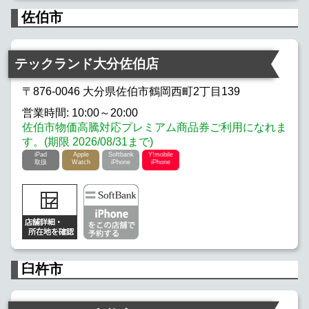
佐伯市
テックランド大分佐伯店
〒876-0046 大分県佐伯市鶴岡西町2丁目139
営業時間: 10:00～20:00
佐伯市物価高騰対応プレミアム商品券ご利用になれま
す。(期限 2026/08/31まで)
iPad
Apple
Softbank
Y!mobile
取扱
Watch
iPhone
iPhone
臼杵市