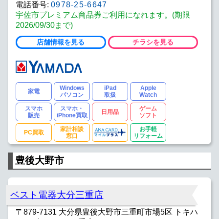
電話番号:
0978-25-6647
宇佐市プレミアム商品券ご利用になれます。(期限
2026/09/30まで)
店舗情報を見る
チラシを見る
Windows
iPad
Apple
家電
パソコン
取扱
Watch
スマホ
スマホ・
ゲーム
日用品
販売
iPhone買取
ソフト
家計相談
お手軽
PC買取
窓口
リフォーム
豊後大野市
ベスト電器大分三重店
〒879-7131 大分県豊後大野市三重町市場5区 トキハ