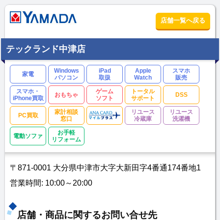
店舗一覧へ戻る
テックランド中津店
Windows
iPad
Apple
スマホ
家電
パソコン
取扱
Watch
販売
スマホ・
ゲーム
トータル
おもちゃ
DSS
iPhone買取
ソフト
サポート
家計相談
リユース
リユース
PC買取
窓口
冷蔵庫
洗濯機
お手軽
電動ソファ
リフォーム
〒871-0001 大分県中津市大字大新田字4番通174番地1
営業時間: 10:00～20:00
店舗・商品に関するお問い合せ先