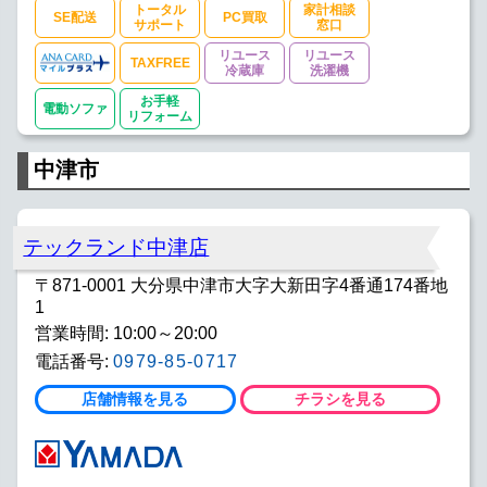
トータル
家計相談
SE配送
PC買取
サポート
窓口
リユース
リユース
TAXFREE
冷蔵庫
洗濯機
お手軽
電動ソファ
リフォーム
中津市
テックランド中津店
〒871-0001 大分県中津市大字大新田字4番通174番地
1
営業時間: 10:00～20:00
電話番号:
0979-85-0717
店舗情報を見る
チラシを見る