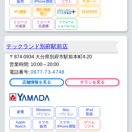
販売
iPhone買取
ソフト
サポート
家計相談
PC買取
TAXFREE
窓口
リユース
リユース
リフォーム
冷蔵庫
洗濯機
ショールーム
テックランド別府駅前店
〒874-0934 大分県別府市駅前本町4-20
営業時間: 10:00～20:00
電話番号:
0977-73-4748
店舗情報を見る
チラシを見る
Windows
Mac
iPad
家電
パソコン
パソコン
取扱
Apple
スマホ
スマホ・
ゲーム
Watch
販売
iPhone買取
ソフト