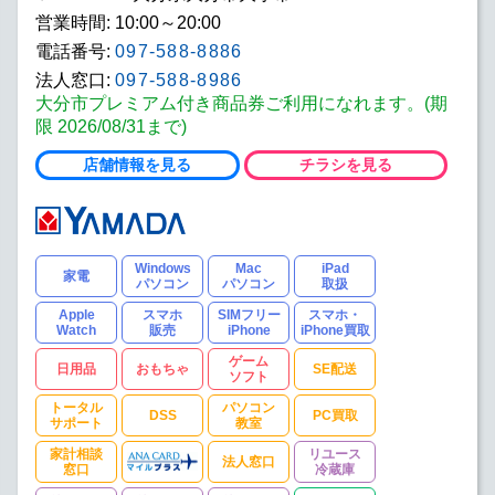
営業時間: 10:00～20:00
電話番号:
097-588-8886
法人窓口:
097-588-8986
大分市プレミアム付き商品券ご利用になれます。(期
限 2026/08/31まで)
店舗情報を見る
チラシを見る
Windows
Mac
iPad
家電
パソコン
パソコン
取扱
Apple
スマホ
SIMフリー
スマホ・
Watch
販売
iPhone
iPhone買取
ゲーム
日用品
おもちゃ
SE配送
ソフト
トータル
パソコン
DSS
PC買取
サポート
教室
家計相談
リユース
法人窓口
窓口
冷蔵庫