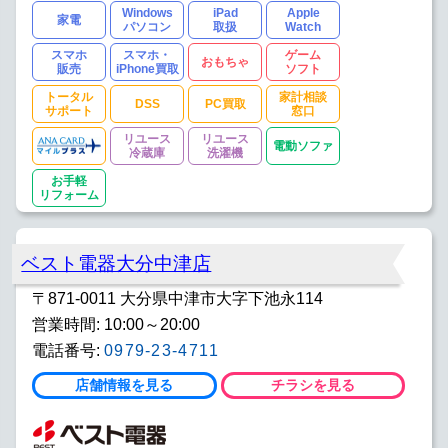
Windows
iPad
Apple
家電
パソコン
取扱
Watch
スマホ
スマホ・
ゲーム
おもちゃ
販売
iPhone買取
ソフト
トータル
家計相談
DSS
PC買取
サポート
窓口
リユース
リユース
電動ソファ
冷蔵庫
洗濯機
お手軽
リフォーム
ベスト電器大分中津店
〒871-0011 大分県中津市大字下池永114
営業時間: 10:00～20:00
電話番号:
0979-23-4711
店舗情報を見る
チラシを見る