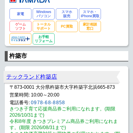
Windows
スマホ
スマホ・
家電
パソコン
販売
iPhone買取
ゲーム
トータル
家計相談
PC買取
ソフト
サポート
窓口
お手軽
リフォーム
杵築市
テックランド杵築店
〒873-0001 大分県杵築市大字杵築字北浜665-873
営業時間: 10:00～20:00
電話番号:
0978-68-8858
きつき子育て応援商品券ご利用になれます。(期限
2026/10/31まで)
令和8年度 きつきプレミアム商品券ご利用になれま
す。(期限 2026/08/31まで)