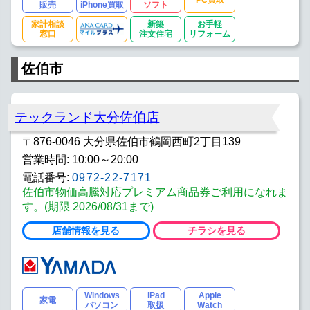
PC買取
販売
iPhone買取
ソフト
家計相談
新築
お手軽
窓口
注文住宅
リフォーム
佐伯市
テックランド大分佐伯店
〒876-0046 大分県佐伯市鶴岡西町2丁目139
営業時間: 10:00～20:00
電話番号:
0972-22-7171
佐伯市物価高騰対応プレミアム商品券ご利用になれま
す。(期限 2026/08/31まで)
店舗情報を見る
チラシを見る
Windows
iPad
Apple
家電
パソコン
取扱
Watch