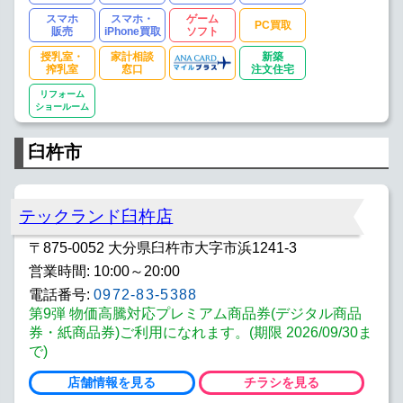
スマホ
スマホ・
ゲーム
PC買取
販売
iPhone買取
ソフト
授乳室・
家計相談
新築
搾乳室
窓口
注文住宅
リフォーム
ショールーム
臼杵市
テックランド臼杵店
〒875-0052 大分県臼杵市大字市浜1241-3
営業時間: 10:00～20:00
電話番号:
0972-83-5388
第9弾 物価高騰対応プレミアム商品券(デジタル商品
券・紙商品券)ご利用になれます。(期限 2026/09/30ま
で)
店舗情報を見る
チラシを見る