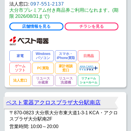
法人窓口:
097-551-2137
大分市プレミアム付き商品券ご利用になれます。(期
限 2026/08/31まで)
店舗情報を見る
チラシを見る
Windows
スマホ・
家電
日用品
パソコン
iPhone買取
ゲーム
家計相談
PC買取
ソフト
窓口
リユース
リユース
リフォーム
法人窓口
冷蔵庫
洗濯機
ショールーム
ベスト電器アクロスプラザ大分駅南店
〒870-0823 大分県大分市東大道1-3-1 KCA・アクロ
スプラザ大分駅南2F
営業時間: 10:00～20:00