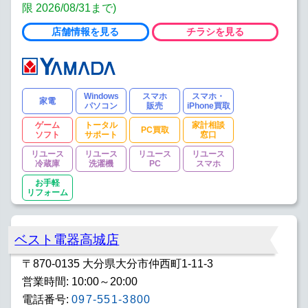
限 2026/08/31まで)
店舗情報を見る
チラシを見る
Windows
スマホ
スマホ・
家電
パソコン
販売
iPhone買取
ゲーム
トータル
家計相談
PC買取
ソフト
サポート
窓口
リユース
リユース
リユース
リユース
冷蔵庫
洗濯機
PC
スマホ
お手軽
リフォーム
ベスト電器高城店
〒870-0135 大分県大分市仲西町1-11-3
営業時間: 10:00～20:00
電話番号:
097-551-3800