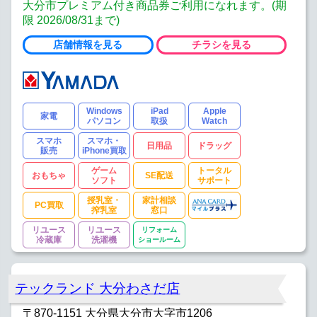
大分市プレミアム付き商品券ご利用になれます。(期
限 2026/08/31まで)
店舗情報を見る
チラシを見る
Windows
iPad
Apple
家電
パソコン
取扱
Watch
スマホ
スマホ・
日用品
ドラッグ
販売
iPhone買取
ゲーム
トータル
おもちゃ
SE配送
ソフト
サポート
授乳室・
家計相談
PC買取
搾乳室
窓口
リユース
リユース
リフォーム
冷蔵庫
洗濯機
ショールーム
テックランド 大分わさだ店
〒870-1151 大分県大分市大字市1206