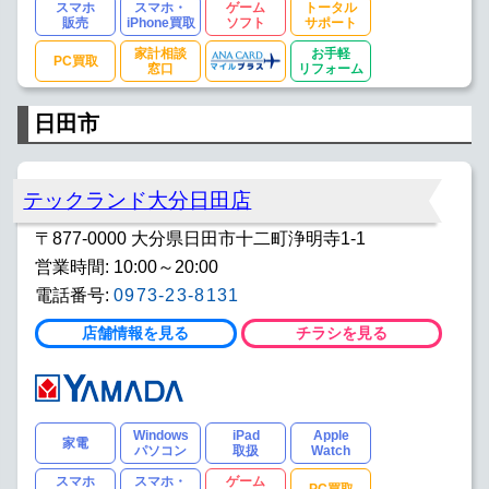
スマホ
スマホ・
ゲーム
トータル
販売
iPhone買取
ソフト
サポート
家計相談
お手軽
PC買取
窓口
リフォーム
日田市
テックランド大分日田店
〒877-0000 大分県日田市十二町浄明寺1-1
営業時間: 10:00～20:00
電話番号:
0973-23-8131
店舗情報を見る
チラシを見る
Windows
iPad
Apple
家電
パソコン
取扱
Watch
スマホ
スマホ・
ゲーム