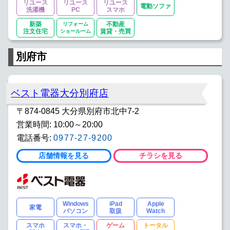
リユース
リユース
リユース
電動ソファ
洗濯機
PC
スマホ
新築
リフォーム
不動産
注文住宅
ショールーム
賃貸・売買
別府市
ベスト電器大分別府店
〒874-0845 大分県別府市北中7-2
営業時間: 10:00～20:00
電話番号:
0977-27-9200
店舗情報を見る
チラシを見る
Windows
iPad
Apple
家電
パソコン
取扱
Watch
スマホ
スマホ・
ゲーム
トータル