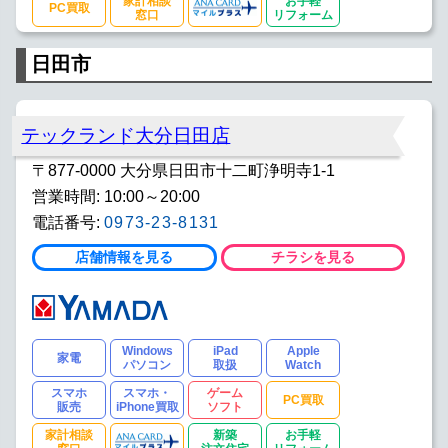
家計相談
お手軽
PC買取
窓口
リフォーム
日田市
テックランド大分日田店
〒877-0000 大分県日田市十二町浄明寺1-1
営業時間: 10:00～20:00
電話番号:
0973-23-8131
店舗情報を見る
チラシを見る
Windows
iPad
Apple
家電
パソコン
取扱
Watch
スマホ
スマホ・
ゲーム
PC買取
販売
iPhone買取
ソフト
家計相談
新築
お手軽