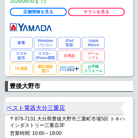
2026/09/30まで)
店舗情報を見る
チラシを見る
Windows
iPad
Apple
家電
パソコン
取扱
Watch
スマホ
スマホ・
ゲーム
日用品
販売
iPhone買取
ソフト
家計相談
お手軽
PC買取
窓口
リフォーム
豊後大野市
ベスト電器大分三重店
〒879-7131 大分県豊後大野市三重町市場5区 トキハ
インダストリー三重店3F
営業時間: 10:00～19:00