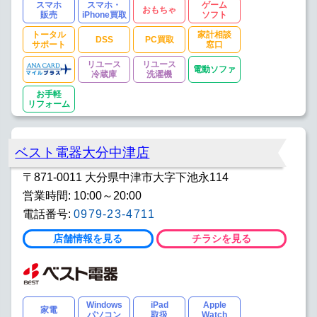
スマホ
スマホ・
ゲーム
おもちゃ
販売
iPhone買取
ソフト
トータル
家計相談
DSS
PC買取
サポート
窓口
リユース
リユース
電動ソファ
冷蔵庫
洗濯機
お手軽
リフォーム
ベスト電器大分中津店
〒871-0011 大分県中津市大字下池永114
営業時間: 10:00～20:00
電話番号:
0979-23-4711
店舗情報を見る
チラシを見る
Windows
iPad
Apple
家電
パソコン
取扱
Watch