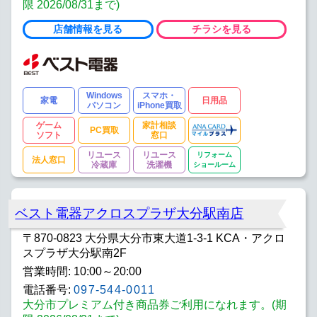
限 2026/08/31まで)
店舗情報を見る
チラシを見る
Windows
スマホ・
家電
日用品
パソコン
iPhone買取
ゲーム
家計相談
PC買取
ソフト
窓口
リユース
リユース
リフォーム
法人窓口
冷蔵庫
洗濯機
ショールーム
ベスト電器アクロスプラザ大分駅南店
〒870-0823 大分県大分市東大道1-3-1 KCA・アクロ
スプラザ大分駅南2F
営業時間: 10:00～20:00
電話番号:
097-544-0011
大分市プレミアム付き商品券ご利用になれます。(期