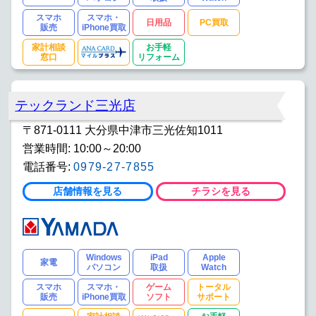
スマホ
スマホ・
日用品
PC買取
販売
iPhone買取
家計相談
お手軽
窓口
リフォーム
テックランド三光店
〒871-0111 大分県中津市三光佐知1011
営業時間: 10:00～20:00
電話番号:
0979-27-7855
店舗情報を見る
チラシを見る
Windows
iPad
Apple
家電
パソコン
取扱
Watch
スマホ
スマホ・
ゲーム
トータル
販売
iPhone買取
ソフト
サポート