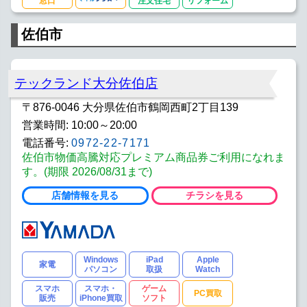
窓口
注文住宅
リフォーム
佐伯市
テックランド大分佐伯店
〒876-0046 大分県佐伯市鶴岡西町2丁目139
営業時間: 10:00～20:00
電話番号:
0972-22-7171
佐伯市物価高騰対応プレミアム商品券ご利用になれま
す。(期限 2026/08/31まで)
店舗情報を見る
チラシを見る
Windows
iPad
Apple
家電
パソコン
取扱
Watch
スマホ
スマホ・
ゲーム
PC買取
販売
iPhone買取
ソフト