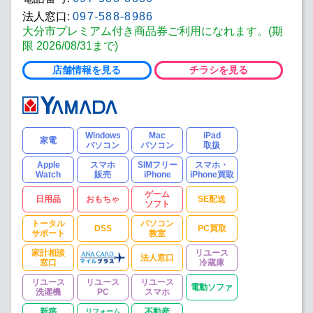
法人窓口:
097-588-8986
大分市プレミアム付き商品券ご利用になれます。(期
限 2026/08/31まで)
店舗情報を見る
チラシを見る
Windows
Mac
iPad
家電
パソコン
パソコン
取扱
Apple
スマホ
SIMフリー
スマホ・
Watch
販売
iPhone
iPhone買取
ゲーム
日用品
おもちゃ
SE配送
ソフト
トータル
パソコン
DSS
PC買取
サポート
教室
家計相談
リユース
法人窓口
窓口
冷蔵庫
リユース
リユース
リユース
電動ソファ
洗濯機
PC
スマホ
新築
リフォーム
不動産