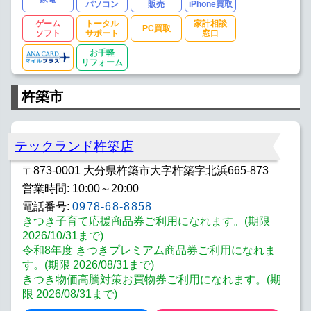
パソコン
販売
iPhone買取
ゲーム
トータル
家計相談
PC買取
ソフト
サポート
窓口
お手軽
リフォーム
杵築市
テックランド杵築店
〒873-0001 大分県杵築市大字杵築字北浜665-873
営業時間: 10:00～20:00
電話番号:
0978-68-8858
きつき子育て応援商品券ご利用になれます。(期限
2026/10/31まで)
令和8年度 きつきプレミアム商品券ご利用になれま
す。(期限 2026/08/31まで)
きつき物価高騰対策お買物券ご利用になれます。(期
限 2026/08/31まで)