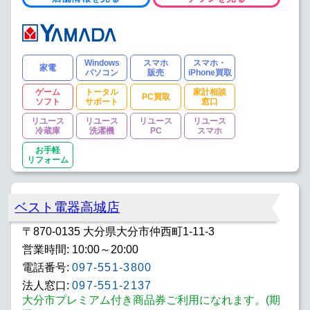
Windows
スマホ
スマホ・
家電
パソコン
販売
iPhone買取
ゲーム
トータル
家計相談
PC買取
ソフト
サポート
窓口
リユース
リユース
リユース
リユース
冷蔵庫
洗濯機
PC
スマホ
お手軽
リフォーム
ベスト電器高城店
〒870-0135 大分県大分市仲西町1-11-3
営業時間: 10:00～20:00
電話番号:
097-551-3800
法人窓口:
097-551-2137
大分市プレミアム付き商品券ご利用になれます。(期