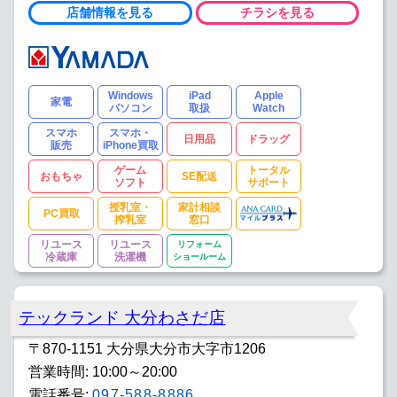
店舗情報を見る
チラシを見る
Windows
iPad
Apple
家電
パソコン
取扱
Watch
スマホ
スマホ・
日用品
ドラッグ
販売
iPhone買取
ゲーム
トータル
おもちゃ
SE配送
ソフト
サポート
授乳室・
家計相談
PC買取
搾乳室
窓口
リユース
リユース
リフォーム
冷蔵庫
洗濯機
ショールーム
テックランド 大分わさだ店
〒870-1151 大分県大分市大字市1206
営業時間: 10:00～20:00
電話番号:
097-588-8886