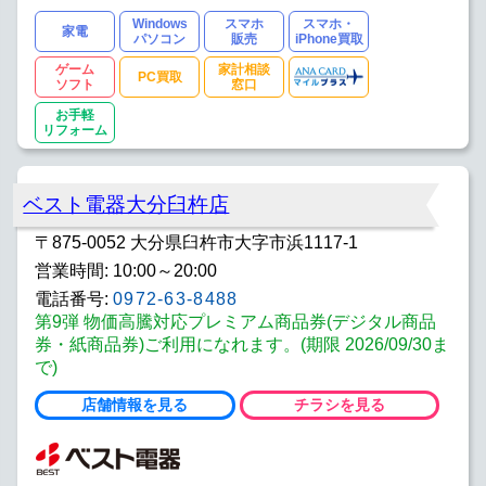
Windows
スマホ
スマホ・
家電
パソコン
販売
iPhone買取
ゲーム
家計相談
PC買取
ソフト
窓口
お手軽
リフォーム
ベスト電器大分臼杵店
〒875-0052 大分県臼杵市大字市浜1117-1
営業時間: 10:00～20:00
電話番号:
0972-63-8488
第9弾 物価高騰対応プレミアム商品券(デジタル商品
券・紙商品券)ご利用になれます。(期限 2026/09/30ま
で)
店舗情報を見る
チラシを見る