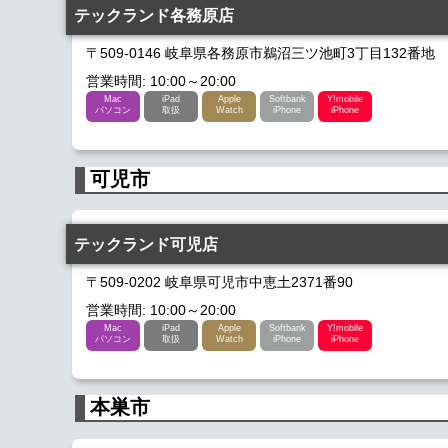
テックランド各務原店
〒509-0146 岐阜県各務原市鵜沼三ツ池町3丁目132番地
営業時間: 10:00～20:00
Mac
iPad
Apple
Softbank
Y!mobile
パソコン
取扱
Watch
iPhone
iPhone
可児市
テックランド可児店
〒509-0202 岐阜県可児市中恵土2371番90
営業時間: 10:00～20:00
Mac
iPad
Apple
Softbank
Y!mobile
パソコン
取扱
Watch
iPhone
iPhone
本巣市