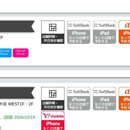
2F
Qmobile
Rakuten
iPhone
iPhone
垣 WEST1F・2F
限 2026/10/19
)