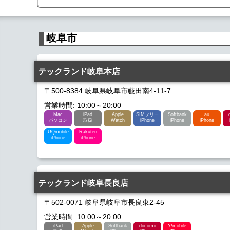
岐阜市
テックランド岐阜本店
〒500-8384 岐阜県岐阜市藪田南4-11-7
営業時間: 10:00～20:00
Mac
iPad
Apple
SIMフリー
Softbank
au
パソコン
取扱
Watch
iPhone
iPhone
iPhone
UQmobile
Rakuten
iPhone
iPhone
テックランド岐阜長良店
〒502-0071 岐阜県岐阜市長良東2-45
営業時間: 10:00～20:00
iPad
Apple
Softbank
docomo
Y!mobile