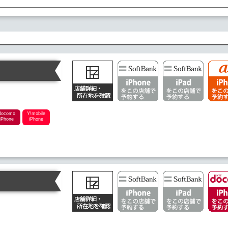
docomo
Y!mobile
iPhone
iPhone