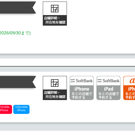
/09/30まで)
!mobile
UQmobile
iPhone
iPhone