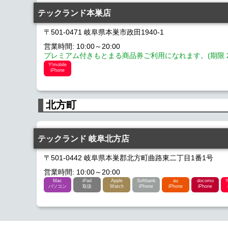
テックランド本巣店
〒501-0471 岐阜県本巣市政田1940-1
営業時間: 10:00～20:00
プレミアム付きもとまる商品券ご利用になれます。(期限 2026
Y!mobile
iPhone
北方町
テックランド 岐阜北方店
〒501-0442 岐阜県本巣郡北方町曲路東二丁目1番1号
営業時間: 10:00～20:00
Mac
iPad
Apple
Softbank
au
docomo
Y
パソコン
取扱
Watch
iPhone
iPhone
iPhone