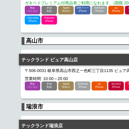
ガキペイプレミアム付商品券ご利用になれます。(期限 2026/
Mac
iPad
Apple
SIMフリー
Softbank
au
パソコン
取扱
Watch
iPhone
iPhone
iPhone
UQmobile
Rakuten
iPhone
iPhone
高山市
テックランド ピュア高山店
〒506-0031 岐阜県高山市西之一色町三丁目1135 ピュア
営業時間: 10:00～20:00
Mac
iPad
Apple
Softbank
au
docomo
Y
パソコン
取扱
Watch
iPhone
iPhone
iPhone
瑞浪市
テックランド瑞浪店