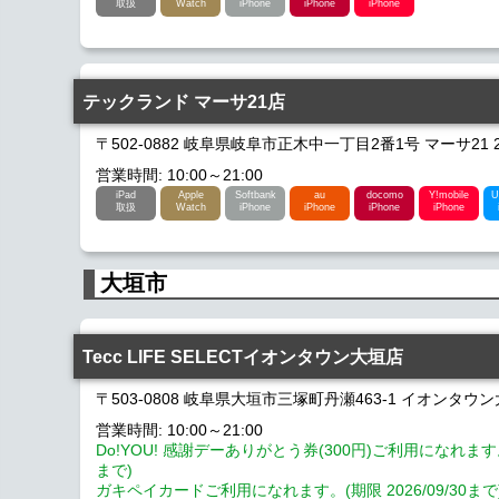
取扱
Watch
iPhone
iPhone
iPhone
テックランド マーサ21店
〒502-0882 岐阜県岐阜市正木中一丁目2番1号 マーサ21 
営業時間: 10:00～21:00
iPad
Apple
Softbank
au
docomo
Y!mobile
U
取扱
Watch
iPhone
iPhone
iPhone
iPhone
大垣市
Tecc LIFE SELECTイオンタウン大垣店
〒503-0808 岐阜県大垣市三塚町丹瀬463-1 イオンタウン大
営業時間: 10:00～21:00
Do!YOU! 感謝デーありがとう券(300円)ご利用になれます。(期
まで)
ガキペイカードご利用になれます。(期限 2026/09/30まで