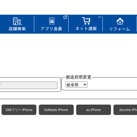
都道府県変更
SIMフリー iPhone
Softbank iPhone
au iPhone
docomo iPh