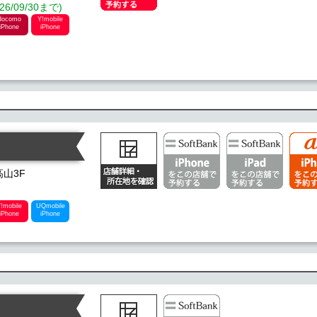
09/30まで)
docomo
Y!mobile
iPhone
iPhone
高山3F
!mobile
UQmobile
iPhone
iPhone