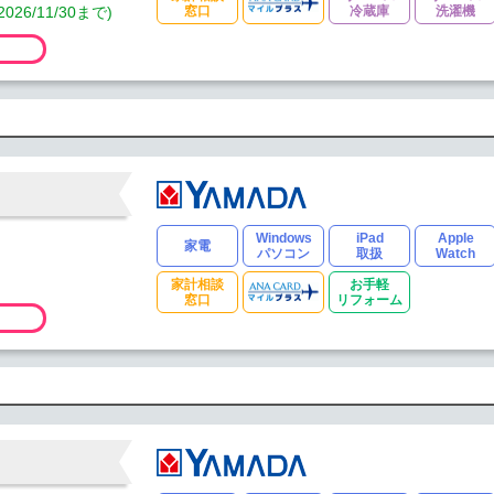
/11/30まで)
窓口
冷蔵庫
洗濯機
Windows
iPad
Apple
家電
パソコン
取扱
Watch
家計相談
お手軽
窓口
リフォーム