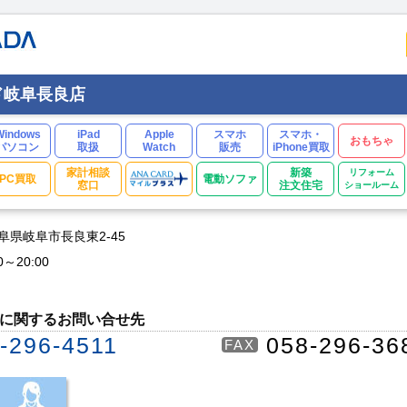
ド岐阜長良店
Windows
iPad
Apple
スマホ
スマホ・
おもちゃ
パソコン
取扱
Watch
販売
iPhone買取
家計相談
新築
リフォーム
PC買取
電動ソファ
窓口
注文住宅
ショールーム
 岐阜県岐阜市長良東2-45
0～20:00
に関するお問い合せ先
-296-4511
058-296-36
FAX