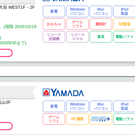
垣 WEST1F・2F
Windows
Mac
iPad
家電
パソコン
パソコン
取扱
ゲーム
おもちゃ
腕時計
SE配送
限 2026/10/19
ソフト
リユース
リユース
)
家具
電動ソファ
洗濯機
スマホ
09/30まで)
高山3F
Windows
Mac
iPad
家電
パソコン
パソコン
取扱
ゲーム
PC買取
電動ソファ
ソフト