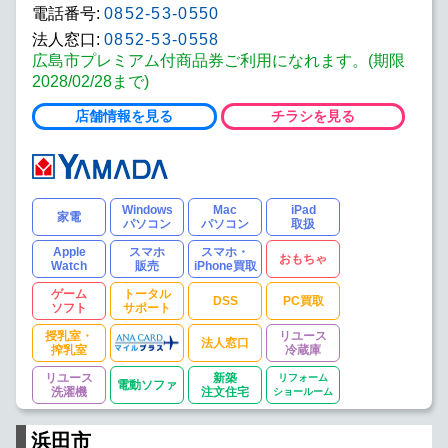
電話番号:
0852-53-0550
不動産賃貸・売買
カフェレスト
法人窓口:
0852-53-0558
リフォームショールーム
広島市プレミアム付商品券ご利用になれます。(期限
2028/02/28まで)
(※) DSS: デジタルサポートステーションの略で
す。
（詳しくはこちら）
店舗情報を見る
チラシを見る
Windows
Mac
iPad
家電
パソコン
パソコン
取扱
Apple
スマホ
スマホ・
おもちゃ
Watch
販売
iPhone買取
ゲーム
トータル
DSS
PC買取
ソフト
サポート
授乳室・
リユース
法人窓口
搾乳室
冷蔵庫
リユース
新築
リフォーム
電動ソファ
洗濯機
注文住宅
ショールーム
浜田市