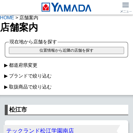
HOME
> 店舗案内
店舗案内
現在地から店舗を探す
都道府県変更
ブランドで絞り込む
取扱商品で絞り込む
ヤマダデンキ
マツヤデンキ
ベスト電器
家電
Windowsパソコン
Macパソコン
TSUKUMO
IDC OTSUKA
キムラヤ
松江市
iPad取扱
Apple Watch
スマホ販売
フランチャイズ
SIMフリーiPhone
スマホ・iPhone買取
日用品
テックランド松江学園南店