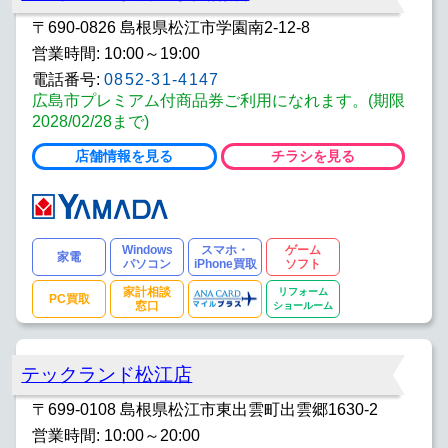
お酒
ドラッグ
書籍
〒690-0826 島根県松江市学園南2-12-8
営業時間: 10:00～19:00
おもちゃ
ゲームソフト
DVDソフト
電話番号:
0852-31-4147
腕時計
ゴルフ
IQOSショップ
広島市プレミアム付商品券ご利用になれます。(期限
2028/02/28まで)
車販売
自転車
SE配送
店舗情報を見る
チラシを見る
トータルサポート
DSS
パソコン教室
PC買取
キッズコーナー
授乳室・搾乳室
Windows
スマホ・
ゲーム
家電
パソコン
iPhone買取
ソフト
家計相談窓口
ANAマイルプラス
法人窓口
家計相談
リフォーム
PC買取
窓口
ショールーム
TAXFREE
リユース冷蔵庫
リユース洗濯機
リユーステレビ
リユースPC
リユーススマホ
テックランド松江店
家具
電動ソファ
インテリア
〒699-0108 島根県松江市東出雲町出雲郷1630-2
営業時間: 10:00～20:00
大塚家具
新築注文住宅
お手軽リフォーム