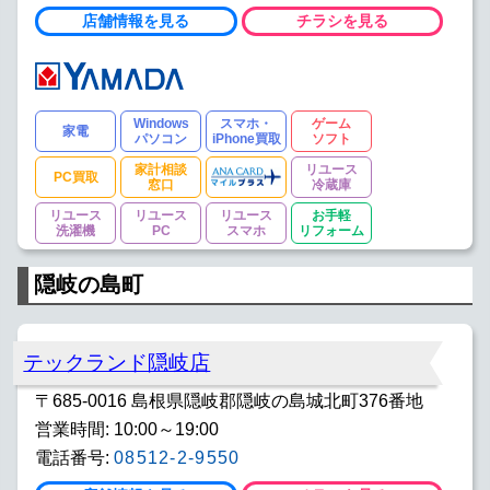
店舗情報を見る
チラシを見る
Windows
スマホ・
ゲーム
家電
パソコン
iPhone買取
ソフト
家計相談
リユース
PC買取
窓口
冷蔵庫
リユース
リユース
リユース
お手軽
洗濯機
PC
スマホ
リフォーム
隠岐の島町
テックランド隠岐店
〒685-0016 島根県隠岐郡隠岐の島城北町376番地
営業時間: 10:00～19:00
電話番号:
08512-2-9550