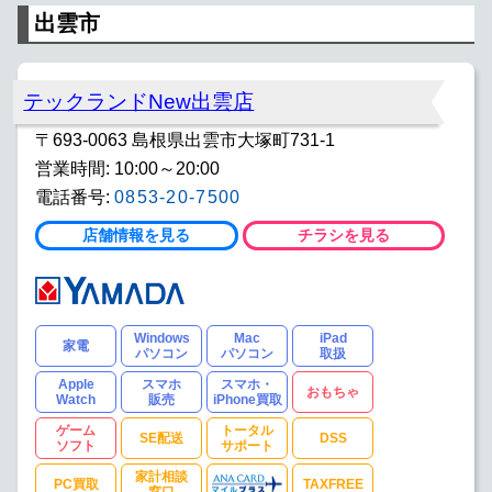
出雲市
テックランドNew出雲店
〒693-0063 島根県出雲市大塚町731-1
営業時間: 10:00～20:00
電話番号:
0853-20-7500
店舗情報を見る
チラシを見る
Windows
Mac
iPad
家電
パソコン
パソコン
取扱
Apple
スマホ
スマホ・
おもちゃ
Watch
販売
iPhone買取
ゲーム
トータル
SE配送
DSS
ソフト
サポート
家計相談
PC買取
TAXFREE
窓口