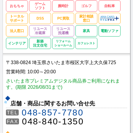
ゲーム
おもちゃ
腕時計
ゴルフ
自転車
ソフト
トータル
家計相談
DSS
PC買取
サポート
窓口
リユース
リユース
法人窓口
家具
電動ソファ
冷蔵庫
洗濯機
新築
リフォーム
インテリア
カフェレスト
注文住宅
ショールーム
〒338-0824 埼玉県さいたま市桜区大字上大久保725
営業時間: 10:00～20:00
さいたま市プレミアムデジタル商品券ご利用になれま
す。(期限 2026/08/31まで)
店舗・商品に関するお問い合せ先
048-857-7780
TEL
048-840-1350
FAX