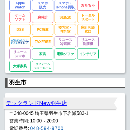
Apple
スマホ
スマホ・
おもちゃ
Watch
販売
iPhone買取
ゲーム
トータル
腕時計
SE配送
ソフト
サポート
授乳室・
家計相談
DSS
PC買取
搾乳室
窓口
リユース
リユース
TAXFREE
冷蔵庫
洗濯機
リユース
家具
電動ソファ
インテリア
スマホ
リフォーム
大塚家具
ショールーム
羽生市
テックランドNew羽生店
〒348-0045 埼玉県羽生市下岩瀬583-1
営業時間: 10:00～20:00
電話番号:
048-594-9700