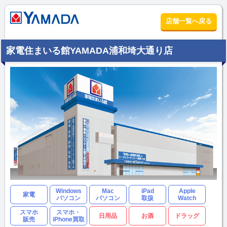
店舗一覧へ戻る
家電住まいる館YAMADA浦和埼大通り店
Windows
Mac
iPad
Apple
家電
パソコン
パソコン
取扱
Watch
スマホ
スマホ・
日用品
お酒
ドラッグ
販売
iPhone買取