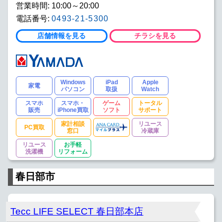
営業時間: 10:00～20:00
電話番号:
0493-21-5300
店舗情報を見る
チラシを見る
Windows
iPad
Apple
家電
パソコン
取扱
Watch
スマホ
スマホ・
ゲーム
トータル
販売
iPhone買取
ソフト
サポート
家計相談
リユース
PC買取
窓口
冷蔵庫
リユース
お手軽
洗濯機
リフォーム
春日部市
Tecc LIFE SELECT 春日部本店