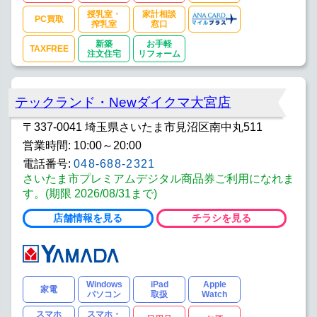
授乳室・
家計相談
PC買取
搾乳室
窓口
新築
お手軽
TAXFREE
注文住宅
リフォーム
テックランド・Newダイクマ大宮店
〒337-0041 埼玉県さいたま市見沼区南中丸511
営業時間: 10:00～20:00
電話番号:
048-688-2321
さいたま市プレミアムデジタル商品券ご利用になれま
す。(期限 2026/08/31まで)
店舗情報を見る
チラシを見る
Windows
iPad
Apple
家電
パソコン
取扱
Watch
スマホ
スマホ・