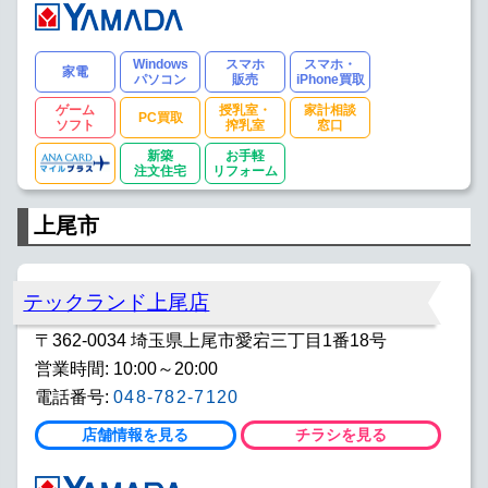
Windows
スマホ
スマホ・
家電
パソコン
販売
iPhone買取
ゲーム
授乳室・
家計相談
PC買取
ソフト
搾乳室
窓口
新築
お手軽
注文住宅
リフォーム
上尾市
テックランド上尾店
〒362-0034 埼玉県上尾市愛宕三丁目1番18号
営業時間: 10:00～20:00
電話番号:
048-782-7120
店舗情報を見る
チラシを見る