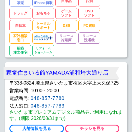
日用品
お酒
販売
iPhone買取
ゲーム
DVD
ドラッグ
おもちゃ
ソフト
ソフト
トータル
自転車
DSS
PC買取
サポート
家計相談
リユース
リユース
窓口
冷蔵庫
洗濯機
新築
リフォーム
注文住宅
ショールーム
家電住まいる館YAMADA浦和埼大通り店
〒338-0824 埼玉県さいたま市桜区大字上大久保725
営業時間: 10:00～20:00
電話番号:
048-857-7780
法人窓口:
048-857-7783
さいたま市プレミアムデジタル商品券ご利用になれま
す。(期限 2026/08/31まで)
店舗情報を見る
チラシを見る