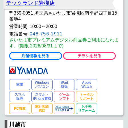
テックランド岩槻店
〒339-0051 埼玉県さいたま市岩槻区南平野四丁目15
番地4
営業時間: 10:00～20:00
電話番号:
048-756-1911
さいたま市プレミアムデジタル商品券ご利用になれま
す。(期限 2026/08/31まで)
店舗情報を見る
チラシを見る
Windows
iPad
Apple
家電
パソコン
取扱
Watch
スマホ
スマホ・
ゲーム
トータル
販売
iPhone買取
ソフト
サポート
家計相談
お手軽
PC買取
窓口
リフォーム
川越市