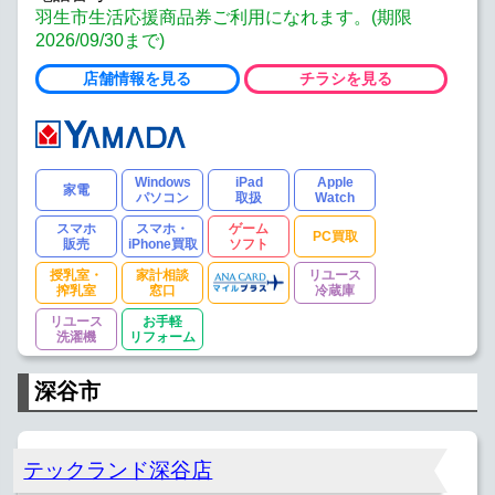
羽生市生活応援商品券ご利用になれます。(期限
2026/09/30まで)
店舗情報を見る
チラシを見る
Windows
iPad
Apple
家電
パソコン
取扱
Watch
スマホ
スマホ・
ゲーム
PC買取
販売
iPhone買取
ソフト
授乳室・
家計相談
リユース
搾乳室
窓口
冷蔵庫
リユース
お手軽
洗濯機
リフォーム
深谷市
テックランド深谷店