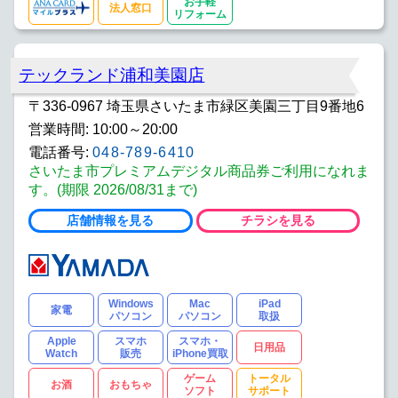
お手軽
法人窓口
リフォーム
テックランド浦和美園店
〒336-0967 埼玉県さいたま市緑区美園三丁目9番地6
営業時間: 10:00～20:00
電話番号:
048-789-6410
さいたま市プレミアムデジタル商品券ご利用になれま
す。(期限 2026/08/31まで)
店舗情報を見る
チラシを見る
Windows
Mac
iPad
家電
パソコン
パソコン
取扱
Apple
スマホ
スマホ・
日用品
Watch
販売
iPhone買取
ゲーム
トータル
お酒
おもちゃ
ソフト
サポート