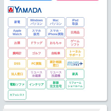
Windows
Mac
iPad
家電
パソコン
パソコン
取扱
Apple
スマホ
スマホ・
日用品
Watch
販売
iPhone買取
ゲーム
お酒
ドラッグ
おもちゃ
ソフト
トータル
腕時計
ゴルフ
自転車
サポート
家計相談
DSS
PC買取
窓口
リユース
リユース
法人窓口
家具
冷蔵庫
洗濯機
新築
リフォーム
電動ソファ
インテリア
注文住宅
ショールーム
カフェレスト