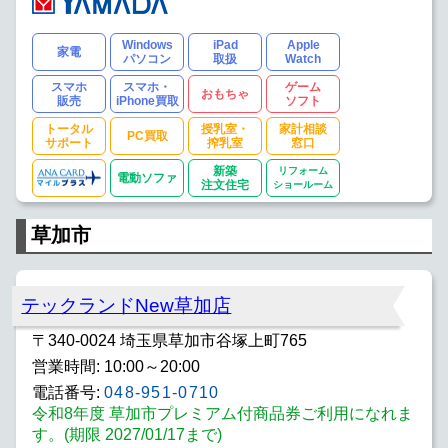
Windows
iPad
Apple
家電
パソコン
取扱
Watch
スマホ
スマホ・
ゲーム
おもちゃ
販売
iPhone買取
ソフト
トータル
授乳室・
家計相談
PC買取
サポート
搾乳室
窓口
新築
リフォーム
電動ソファ
注文住宅
ショールーム
草加市
テックランドNew草加店
〒340-0024 埼玉県草加市谷塚上町765
営業時間: 10:00～20:00
電話番号:
048-951-0710
令和8年度 草加市プレミアム付商品券ご利用になれま
す。(期限 2027/01/17まで)