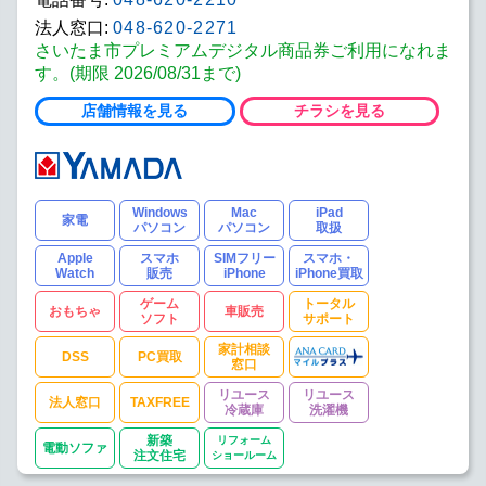
法人窓口:
048-620-2271
さいたま市プレミアムデジタル商品券ご利用になれま
す。(期限 2026/08/31まで)
店舗情報を見る
チラシを見る
Windows
Mac
iPad
家電
パソコン
パソコン
取扱
Apple
スマホ
SIMフリー
スマホ・
Watch
販売
iPhone
iPhone買取
ゲーム
トータル
おもちゃ
車販売
ソフト
サポート
家計相談
DSS
PC買取
窓口
リユース
リユース
法人窓口
TAXFREE
冷蔵庫
洗濯機
新築
リフォーム
電動ソファ
注文住宅
ショールーム