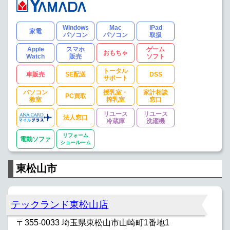
Windows
Mac
iPad
家電
パソコン
パソコン
取扱
Apple
スマホ
ゲーム
おもちゃ
Watch
販売
ソフト
トータル
車販売
SE配送
DSS
サポート
パソコン
授乳室・
家計相談
PC買取
教室
搾乳室
窓口
リユース
リユース
法人窓口
冷蔵庫
洗濯機
リフォーム
電動ソファ
ショールーム
東松山市
テックランド東松山店
〒355-0033 埼玉県東松山市山崎町1番地1