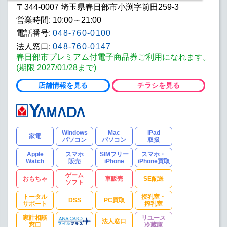
〒344-0007 埼玉県春日部市小渕字前田259-3
営業時間: 10:00～21:00
電話番号:
048-760-0100
法人窓口:
048-760-0147
春日部市プレミアム付電子商品券ご利用になれます。
(期限 2027/01/28まで)
店舗情報を見る
チラシを見る
Windows
Mac
iPad
家電
パソコン
パソコン
取扱
Apple
スマホ
SIMフリー
スマホ・
Watch
販売
iPhone
iPhone買取
ゲーム
おもちゃ
車販売
SE配送
ソフト
トータル
授乳室・
DSS
PC買取
サポート
搾乳室
家計相談
リユース
法人窓口
窓口
冷蔵庫