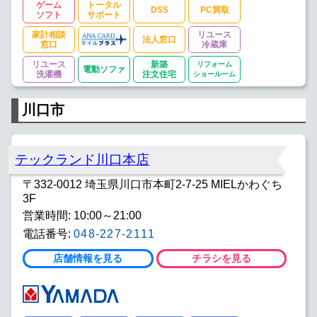
ゲーム
トータル
DSS
PC買取
ソフト
サポート
家計相談
リユース
法人窓口
窓口
冷蔵庫
リユース
新築
リフォーム
電動ソファ
洗濯機
注文住宅
ショールーム
川口市
テックランド川口本店
〒332-0012 埼玉県川口市本町2-7-25 MIELかわぐち
3F
営業時間: 10:00～21:00
電話番号:
048-227-2111
店舗情報を見る
チラシを見る