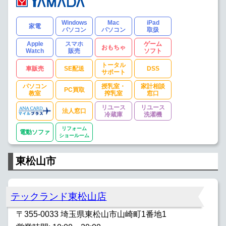
Windows
Mac
iPad
家電
パソコン
パソコン
取扱
Apple
スマホ
ゲーム
おもちゃ
Watch
販売
ソフト
トータル
車販売
SE配送
DSS
サポート
パソコン
授乳室・
家計相談
PC買取
教室
搾乳室
窓口
リユース
リユース
法人窓口
冷蔵庫
洗濯機
リフォーム
電動ソファ
ショールーム
東松山市
テックランド東松山店
〒355-0033 埼玉県東松山市山崎町1番地1