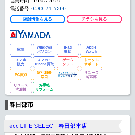
営業時間: 10:00～20:00
電話番号:
0493-21-5300
店舗情報を見る
チラシを見る
Windows
iPad
Apple
家電
パソコン
取扱
Watch
スマホ
スマホ・
ゲーム
トータル
販売
iPhone買取
ソフト
サポート
家計相談
リユース
PC買取
窓口
冷蔵庫
リユース
お手軽
洗濯機
リフォーム
春日部市
Tecc LIFE SELECT 春日部本店