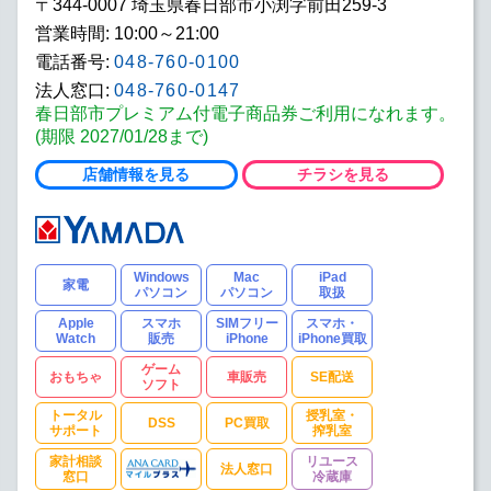
〒344-0007 埼玉県春日部市小渕字前田259-3
営業時間: 10:00～21:00
電話番号:
048-760-0100
法人窓口:
048-760-0147
春日部市プレミアム付電子商品券ご利用になれます。
(期限 2027/01/28まで)
店舗情報を見る
チラシを見る
Windows
Mac
iPad
家電
パソコン
パソコン
取扱
Apple
スマホ
SIMフリー
スマホ・
Watch
販売
iPhone
iPhone買取
ゲーム
おもちゃ
車販売
SE配送
ソフト
トータル
授乳室・
DSS
PC買取
サポート
搾乳室
家計相談
リユース
法人窓口
窓口
冷蔵庫