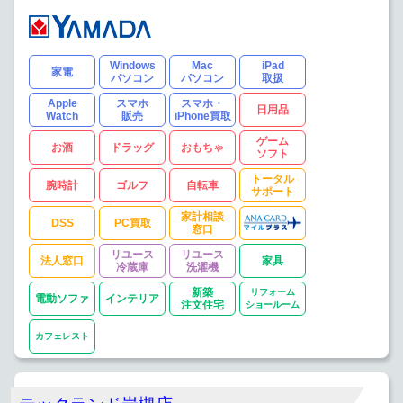
Windows
Mac
iPad
家電
パソコン
パソコン
取扱
Apple
スマホ
スマホ・
日用品
Watch
販売
iPhone買取
ゲーム
お酒
ドラッグ
おもちゃ
ソフト
トータル
腕時計
ゴルフ
自転車
サポート
家計相談
DSS
PC買取
窓口
リユース
リユース
法人窓口
家具
冷蔵庫
洗濯機
新築
リフォーム
電動ソファ
インテリア
注文住宅
ショールーム
カフェレスト