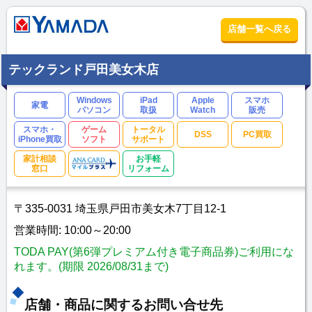
店舗一覧へ戻る
テックランド戸田美女木店
Windows
iPad
Apple
スマホ
家電
パソコン
取扱
Watch
販売
スマホ・
ゲーム
トータル
DSS
PC買取
iPhone買取
ソフト
サポート
家計相談
お手軽
窓口
リフォーム
〒335-0031 埼玉県戸田市美女木7丁目12-1
営業時間: 10:00～20:00
TODA PAY(第6弾プレミアム付き電子商品券)ご利用にな
れます。(期限 2026/08/31まで)
店舗・商品に関するお問い合せ先