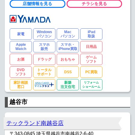
店舗情報を見る
チラシを見る
Windows
Mac
iPad
家電
パソコン
パソコン
取扱
Apple
スマホ
スマホ・
日用品
Watch
販売
iPhone買取
ゲーム
お酒
ドラッグ
おもちゃ
ソフト
DVD
トータル
DSS
PC買取
ソフト
サポート
家計相談
新築
リフォーム
窓口
注文住宅
ショールーム
越谷市
テックランド南越谷店
〒343-0845 埼玉県越谷市南越谷2-6-40