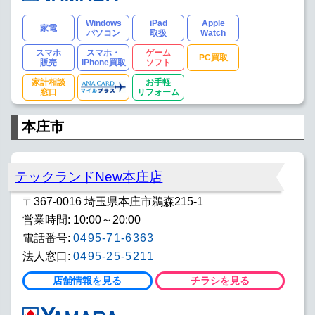
Windows
iPad
Apple
家電
パソコン
取扱
Watch
スマホ
スマホ・
ゲーム
PC買取
販売
iPhone買取
ソフト
家計相談
お手軽
窓口
リフォーム
本庄市
テックランドNew本庄店
〒367-0016 埼玉県本庄市鵜森215-1
営業時間: 10:00～20:00
電話番号:
0495-71-6363
法人窓口:
0495-25-5211
店舗情報を見る
チラシを見る