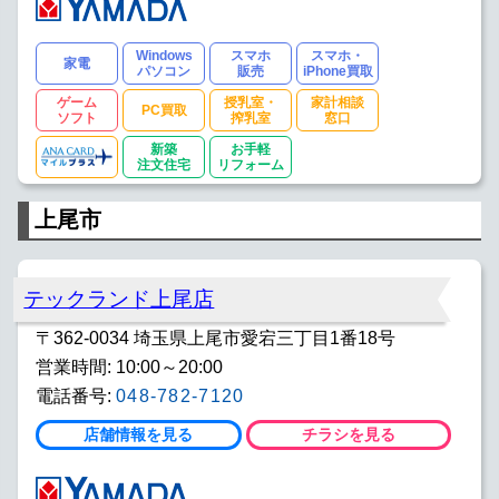
Windows
スマホ
スマホ・
家電
パソコン
販売
iPhone買取
ゲーム
授乳室・
家計相談
PC買取
ソフト
搾乳室
窓口
新築
お手軽
注文住宅
リフォーム
上尾市
テックランド上尾店
〒362-0034 埼玉県上尾市愛宕三丁目1番18号
営業時間: 10:00～20:00
電話番号:
048-782-7120
店舗情報を見る
チラシを見る