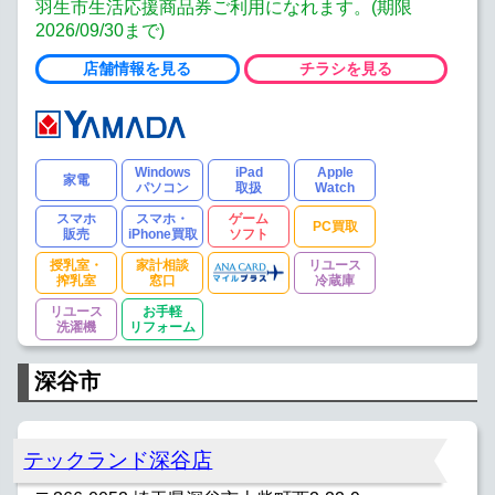
羽生市生活応援商品券ご利用になれます。(期限
2026/09/30まで)
店舗情報を見る
チラシを見る
Windows
iPad
Apple
家電
パソコン
取扱
Watch
スマホ
スマホ・
ゲーム
PC買取
販売
iPhone買取
ソフト
授乳室・
家計相談
リユース
搾乳室
窓口
冷蔵庫
リユース
お手軽
洗濯機
リフォーム
深谷市
テックランド深谷店