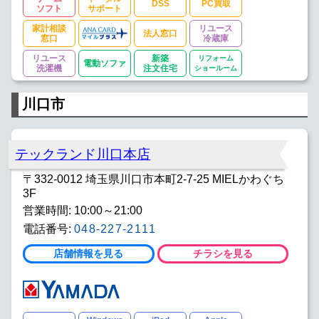
DSS
PC買取
ソフト
サポート
家計相談
リユース
法人窓口
窓口
冷蔵庫
リユース
新築
リフォーム
電動ソファ
洗濯機
注文住宅
ショールーム
川口市
テックランド川口本店
〒332-0012 埼玉県川口市本町2-7-25 MIELかわぐち
3F
営業時間: 10:00～21:00
電話番号:
048-227-2111
店舗情報を見る
チラシを見る