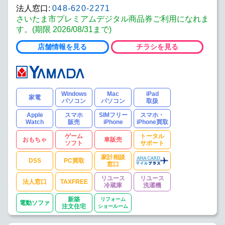
法人窓口:
048-620-2271
さいたま市プレミアムデジタル商品券ご利用になれま
す。(期限 2026/08/31まで)
店舗情報を見る
チラシを見る
Windows
Mac
iPad
家電
パソコン
パソコン
取扱
Apple
スマホ
SIMフリー
スマホ・
Watch
販売
iPhone
iPhone買取
ゲーム
トータル
おもちゃ
車販売
ソフト
サポート
家計相談
DSS
PC買取
窓口
リユース
リユース
法人窓口
TAXFREE
冷蔵庫
洗濯機
新築
リフォーム
電動ソファ
注文住宅
ショールーム