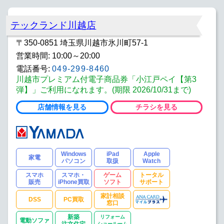
テックランド川越店
〒350-0851 埼玉県川越市氷川町57-1
営業時間: 10:00～20:00
電話番号:
049-299-8460
川越市プレミアム付電子商品券「小江戸ペイ【第3
弾】」ご利用になれます。(期限 2026/10/31まで)
店舗情報を見る
チラシを見る
Windows
iPad
Apple
家電
パソコン
取扱
Watch
スマホ
スマホ・
ゲーム
トータル
販売
iPhone買取
ソフト
サポート
家計相談
DSS
PC買取
窓口
新築
リフォーム
電動ソファ
注文住宅
ショールーム