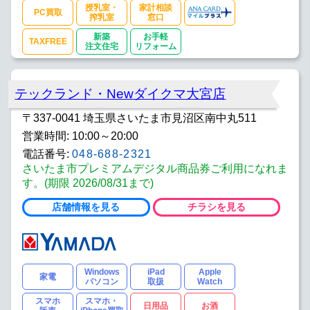
授乳室・
家計相談
PC買取
搾乳室
窓口
新築
お手軽
TAXFREE
注文住宅
リフォーム
テックランド・Newダイクマ大宮店
〒337-0041 埼玉県さいたま市見沼区南中丸511
営業時間: 10:00～20:00
電話番号:
048-688-2321
さいたま市プレミアムデジタル商品券ご利用になれま
す。(期限 2026/08/31まで)
店舗情報を見る
チラシを見る
Windows
iPad
Apple
家電
パソコン
取扱
Watch
スマホ
スマホ・
日用品
お酒