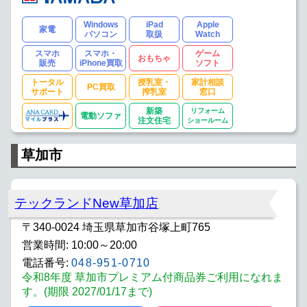
Windows
iPad
Apple
家電
パソコン
取扱
Watch
スマホ
スマホ・
ゲーム
おもちゃ
販売
iPhone買取
ソフト
トータル
授乳室・
家計相談
PC買取
サポート
搾乳室
窓口
新築
リフォーム
電動ソファ
注文住宅
ショールーム
草加市
テックランドNew草加店
〒340-0024 埼玉県草加市谷塚上町765
営業時間: 10:00～20:00
電話番号:
048-951-0710
令和8年度 草加市プレミアム付商品券ご利用になれま
す。(期限 2027/01/17まで)