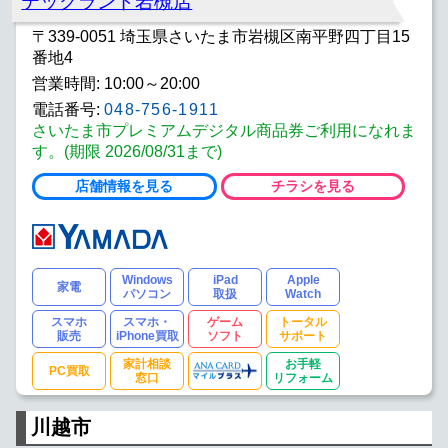
テックランド岩槻店
〒339-0051 埼玉県さいたま市岩槻区南平野四丁目15
番地4
営業時間: 10:00～20:00
電話番号:
048-756-1911
さいたま市プレミアムデジタル商品券ご利用になれま
す。(期限 2026/08/31まで)
店舗情報を見る
チラシを見る
Windows
iPad
Apple
家電
パソコン
取扱
Watch
スマホ
スマホ・
ゲーム
トータル
販売
iPhone買取
ソフト
サポート
家計相談
お手軽
PC買取
窓口
リフォーム
川越市