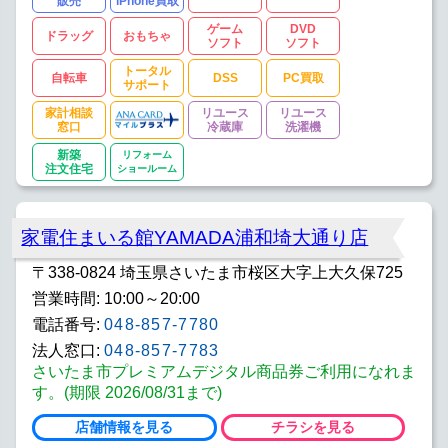
販売
iPhone買取
ゲーム
DVD
ドラッグ
おもちゃ
ソフト
ソフト
トータル
自転車
DSS
PC買取
サポート
家計相談
リユース
リユース
窓口
冷蔵庫
洗濯機
新築
リフォーム
注文住宅
ショールーム
家電住まいる館YAMADA浦和埼大通り店
〒338-0824 埼玉県さいたま市桜区大字上大久保725
営業時間: 10:00～20:00
電話番号:
048-857-7780
法人窓口:
048-857-7783
さいたま市プレミアムデジタル商品券ご利用になれま
す。(期限 2026/08/31まで)
店舗情報を見る
チラシを見る