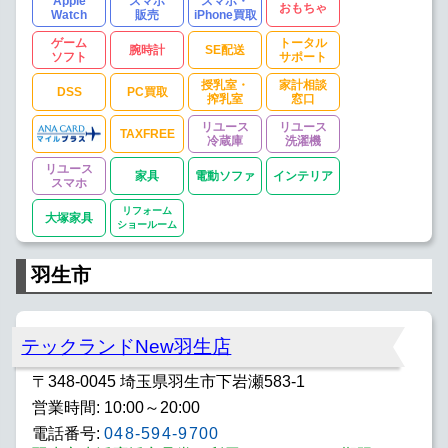
Apple
スマホ
スマホ・
おもちゃ
Watch
販売
iPhone買取
ゲーム
トータル
腕時計
SE配送
ソフト
サポート
授乳室・
家計相談
DSS
PC買取
搾乳室
窓口
リユース
リユース
TAXFREE
冷蔵庫
洗濯機
リユース
家具
電動ソファ
インテリア
スマホ
リフォーム
大塚家具
ショールーム
羽生市
テックランドNew羽生店
〒348-0045 埼玉県羽生市下岩瀬583-1
営業時間: 10:00～20:00
電話番号:
048-594-9700