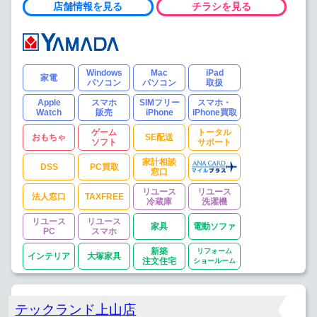
店舗情報を見る
チラシを見る
Windows
Mac
iPad
家電
パソコン
パソコン
取扱
Apple
スマホ
SIMフリー
スマホ・
Watch
販売
iPhone
iPhone買取
ゲーム
トータル
おもちゃ
SE配送
ソフト
サポート
家計相談
DSS
PC買取
窓口
リユース
リユース
法人窓口
TAXFREE
冷蔵庫
洗濯機
リユース
リユース
家具
電動ソファ
PC
スマホ
新築
リフォーム
インテリア
大塚家具
注文住宅
ショールーム
テックランド上山店