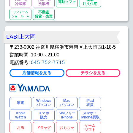
電動ソファ
冷蔵庫
洗濯機
注文住宅
リフォーム
不動産
ショールーム
賃貸・売買
LABI上大岡
〒233-0002 神奈川県横浜市港南区上大岡西1-18-5
営業時間: 10:00～21:00
電話番号:
045-752-7715
店舗情報を見る
チラシを見る
Windows
Mac
iPad
家電
パソコン
パソコン
取扱
Apple
スマホ
SIMフリー
スマホ・
Watch
販売
iPhone
iPhone買取
ゲーム
お酒
ドラッグ
おもちゃ
ソフト