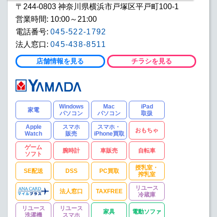
〒244-0803 神奈川県横浜市戸塚区平戸町100-1
営業時間: 10:00～21:00
電話番号:
045-522-1792
法人窓口:
045-438-8511
店舗情報を見る
チラシを見る
Windows
Mac
iPad
家電
パソコン
パソコン
取扱
Apple
スマホ
スマホ・
おもちゃ
Watch
販売
iPhone買取
ゲーム
腕時計
車販売
自転車
ソフト
授乳室・
SE配送
DSS
PC買取
搾乳室
リユース
法人窓口
TAXFREE
冷蔵庫
リユース
リユース
家具
電動ソファ
洗濯機
スマホ