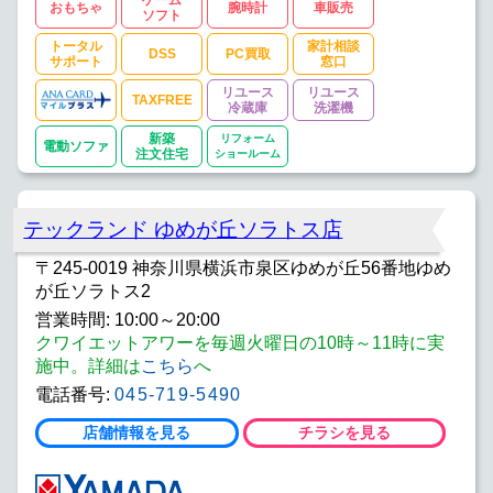
おもちゃ
腕時計
車販売
ソフト
トータル
家計相談
DSS
PC買取
サポート
窓口
リユース
リユース
TAXFREE
冷蔵庫
洗濯機
新築
リフォーム
電動ソファ
注文住宅
ショールーム
テックランド ゆめが丘ソラトス店
〒245-0019 神奈川県横浜市泉区ゆめが丘56番地ゆめ
が丘ソラトス2
営業時間: 10:00～20:00
クワイエットアワーを毎週火曜日の10時～11時に実
施中。詳細は
こちら
へ
電話番号:
045-719-5490
店舗情報を見る
チラシを見る