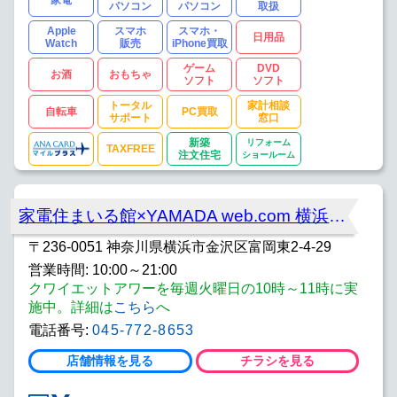
パソコン
パソコン
取扱
Apple
スマホ
スマホ・
日用品
Watch
販売
iPhone買取
ゲーム
DVD
お酒
おもちゃ
ソフト
ソフト
トータル
家計相談
自転車
PC買取
サポート
窓口
新築
リフォーム
TAXFREE
注文住宅
ショールーム
家電住まいる館×YAMADA web.com 横浜金沢店
〒236-0051 神奈川県横浜市金沢区富岡東2-4-29
営業時間: 10:00～21:00
クワイエットアワーを毎週火曜日の10時～11時に実
施中。詳細は
こちら
へ
電話番号:
045-772-8653
店舗情報を見る
チラシを見る