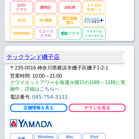
DVD
トータル
腕時計
自転車
ソフト
サポート
家計相談
DSS
PC買取
窓口
リユース
リフォーム
TAXFREE
電動ソファ
スマホ
ショールーム
テックランド磯子店
〒235-0016 神奈川県横浜市磯子区磯子1-2-1
営業時間: 10:00～21:00
クワイエットアワーを毎週火曜日の10時～11時に実
施中。詳細は
こちら
へ
電話番号:
045-754-3111
店舗情報を見る
チラシを見る
Windows
Mac
iPad
家電