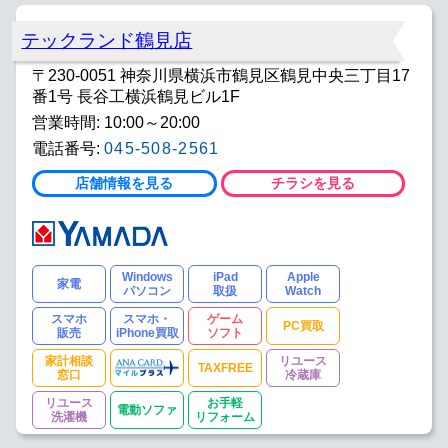
テックランド鶴見店
〒230-0051 神奈川県横浜市鶴見区鶴見中央三丁目17
番1号 長谷工横浜鶴見ビル1F
営業時間: 10:00～20:00
電話番号:
045-508-2561
店舗情報を見る
チラシを見る
Windows
iPad
Apple
家電
パソコン
取扱
Watch
スマホ
スマホ・
ゲーム
PC買取
販売
iPhone買取
ソフト
家計相談
リユース
TAXFREE
窓口
冷蔵庫
リユース
お手軽
電動ソファ
洗濯機
リフォーム