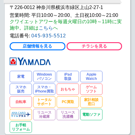
〒226-0012 神奈川県横浜市緑区上山2-27-1
営業時間: 平日10:00～20:00、土日祝10:00～21:00
クワイエットアワーを毎週火曜日の10時～11時に実
施中。詳細は
こちら
へ
電話番号:
045-935-5512
店舗情報を見る
チラシを見る
Windows
iPad
Apple
家電
パソコン
取扱
Watch
スマホ
スマホ・
ゲーム
おもちゃ
販売
iPhone買取
ソフト
トータル
家計相談
自転車
PC買取
サポート
窓口
リユース
リユース
電動ソファ
冷蔵庫
洗濯機
お手軽
リフォーム