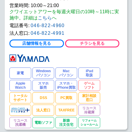
営業時間: 10:00～21:00
クワイエットアワーを毎週火曜日の10時～11時に実
施中。詳細は
こちら
へ
電話番号:
046-822-4960
法人窓口:
046-822-4991
店舗情報を見る
チラシを見る
Windows
Mac
iPad
家電
パソコン
パソコン
取扱
Apple
スマホ
スマホ・
ゲーム
Watch
販売
iPhone買取
ソフト
トータル
家計相談
DSS
PC買取
サポート
窓口
リユース
法人窓口
TAXFREE
冷蔵庫
リユース
新築
リフォーム
電動ソファ
洗濯機
注文住宅
ショールーム