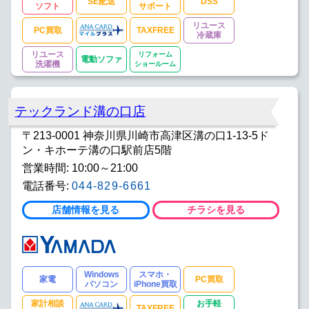
SE配送
DSS
ソフト
サポート
リユース
PC買取
TAXFREE
冷蔵庫
リユース
リフォーム
電動ソファ
洗濯機
ショールーム
テックランド溝の口店
〒213-0001 神奈川県川崎市高津区溝の口1-13-5ド
ン・キホーテ溝の口駅前店5階
営業時間: 10:00～21:00
電話番号:
044-829-6661
店舗情報を見る
チラシを見る
Windows
スマホ・
家電
PC買取
パソコン
iPhone買取
家計相談
お手軽
TAXFREE