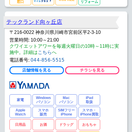
窓口
リフォーム
テックランド向ヶ丘店
〒216-0022 神奈川県川崎市宮前区平2-3-10
営業時間: 10:00～21:00
クワイエットアワーを毎週火曜日の10時～11時に実
施中。詳細は
こちら
へ
電話番号:
044-856-5515
店舗情報を見る
チラシを見る
Windows
Mac
iPad
家電
パソコン
パソコン
取扱
Apple
スマホ
SIMフリー
スマホ・
Watch
販売
iPhone
iPhone買取
日用品
お酒
ドラッグ
おもちゃ