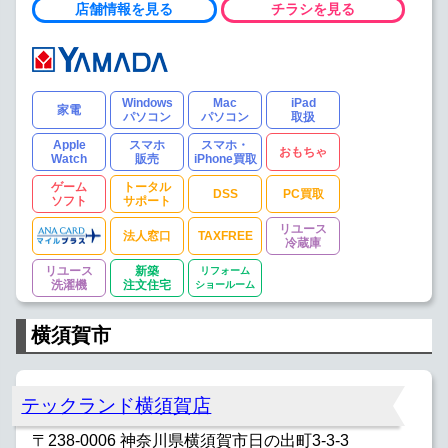
店舗情報を見る
チラシを見る
Windows
Mac
iPad
家電
パソコン
パソコン
取扱
Apple
スマホ
スマホ・
おもちゃ
Watch
販売
iPhone買取
ゲーム
トータル
DSS
PC買取
ソフト
サポート
リユース
法人窓口
TAXFREE
冷蔵庫
リユース
新築
リフォーム
洗濯機
注文住宅
ショールーム
横須賀市
テックランド横須賀店
〒238-0006 神奈川県横須賀市日の出町3-3-3