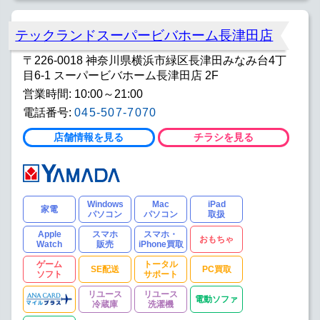
テックランドスーパービバホーム長津田店
〒226-0018 神奈川県横浜市緑区長津田みなみ台4丁
目6-1 スーパービバホーム長津田店 2F
営業時間: 10:00～21:00
電話番号:
045-507-7070
店舗情報を見る
チラシを見る
Windows
Mac
iPad
家電
パソコン
パソコン
取扱
Apple
スマホ
スマホ・
おもちゃ
Watch
販売
iPhone買取
ゲーム
トータル
SE配送
PC買取
ソフト
サポート
リユース
リユース
電動ソファ
冷蔵庫
洗濯機