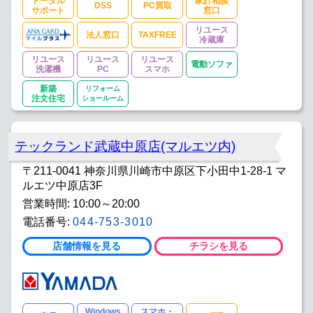
トータル
家計相談
DSS
PC買取
サポート
窓口
リユース
法人窓口
TAXFREE
冷蔵庫
リユース
リユース
リユース
電動ソファ
洗濯機
PC
スマホ
新築
リフォーム
注文住宅
ショールーム
テックランド武蔵中原店(マルエツ内)
〒211-0041 神奈川県川崎市中原区下小田中1-28-1 マ
ルエツ中原店3F
営業時間: 10:00～20:00
電話番号:
044-753-3010
店舗情報を見る
チラシを見る
Windows
スマホ・