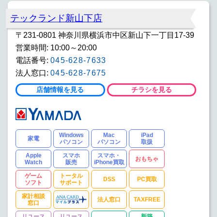
テックランド新山下店
〒231-0801 神奈川県横浜市中区新山下一丁目17-39
営業時間: 10:00～20:00
電話番号:
045-628-7633
法人窓口:
045-628-7675
店舗情報を見る
チラシを見る
Windows
Mac
iPad
家電
パソコン
パソコン
取扱
Apple
スマホ
スマホ・
おもちゃ
Watch
販売
iPhone買取
ゲーム
トータル
DSS
PC買取
ソフト
サポート
家計相談
法人窓口
TAXFREE
窓口
リユース
リユース
新築