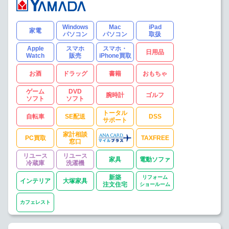
Windows
Mac
iPad
家電
パソコン
パソコン
取扱
Apple
スマホ
スマホ・
日用品
Watch
販売
iPhone買取
お酒
ドラッグ
書籍
おもちゃ
ゲーム
DVD
腕時計
ゴルフ
ソフト
ソフト
トータル
自転車
SE配送
DSS
サポート
家計相談
PC買取
TAXFREE
窓口
リユース
リユース
家具
電動ソファ
冷蔵庫
洗濯機
新築
リフォーム
インテリア
大塚家具
注文住宅
ショールーム
カフェレスト