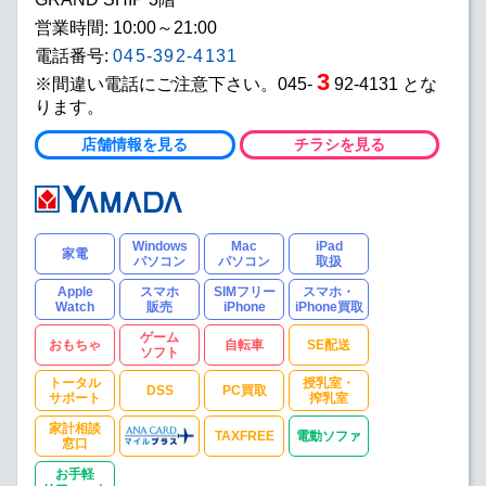
営業時間: 10:00～21:00
電話番号:
045-392-4131
3
※間違い電話にご注意下さい。045-
92-4131 とな
ります。
店舗情報を見る
チラシを見る
Windows
Mac
iPad
家電
パソコン
パソコン
取扱
Apple
スマホ
SIMフリー
スマホ・
Watch
販売
iPhone
iPhone買取
ゲーム
おもちゃ
自転車
SE配送
ソフト
トータル
授乳室・
DSS
PC買取
サポート
搾乳室
家計相談
TAXFREE
電動ソファ
窓口
お手軽