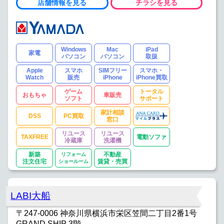
店舗情報を見る
チラシを見る
Windows
Mac
iPad
家電
パソコン
パソコン
取扱
Apple
スマホ
SIMフリー
スマホ・
Watch
販売
iPhone
iPhone買取
ゲーム
トータル
おもちゃ
車販売
ソフト
サポート
家計相談
DSS
PC買取
窓口
リユース
リユース
TAXFREE
電動ソファ
冷蔵庫
洗濯機
新築
リフォーム
不動産
注文住宅
ショールーム
賃貸・売買
LABI大船
〒247-0006 神奈川県横浜市栄区笠間二丁目2番1号
GRAND SHIP 3階