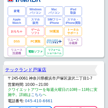
Windows
Mac
iPad
家電
パソコン
パソコン
取扱
Apple
スマホ
SIMフリー
スマホ・
Watch
販売
iPhone
iPhone買取
ゲーム
トータル
おもちゃ
SE配送
ソフト
サポート
リユース
DSS
PC買取
冷蔵庫
リユース
リフォーム
電動ソファ
洗濯機
ショールーム
テックランド戸塚店
〒245-0061 神奈川県横浜市戸塚区汲沢二丁目1-7
営業時間: 10:00～21:00
クワイエットアワーを毎週火曜日の10時～11時に実
施中。詳細は
こちら
へ
電話番号:
045-410-6661