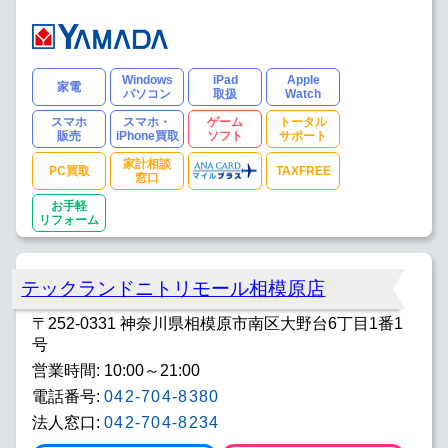
Windows
iPad
Apple
家電
パソコン
取扱
Watch
スマホ
スマホ・
ゲーム
トータル
販売
iPhone買取
ソフト
サポート
家計相談
PC買取
TAXFREE
窓口
お手軽
リフォーム
テックランドニトリモール相模原店
〒252-0331 神奈川県相模原市南区大野台6丁目1番1
号
営業時間: 10:00～21:00
電話番号:
042-704-8380
法人窓口:
042-704-8234