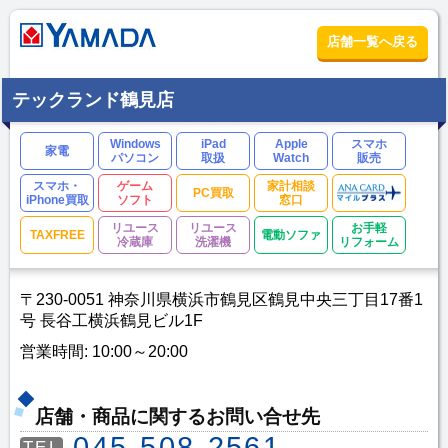
店舗一覧へ戻る
テックランド鶴見店
Windows
iPad
Apple
スマホ
家電
パソコン
取扱
Watch
販売
スマホ・
ゲーム
家計相談
PC買取
iPhone買取
ソフト
窓口
リユース
リユース
お手軽
TAXFREE
電動ソファ
冷蔵庫
洗濯機
リフォーム
〒230-0051 神奈川県横浜市鶴見区鶴見中央三丁目17番1
号 長谷工横浜鶴見ビル1F
営業時間: 10:00～20:00
店舗・商品に関するお問い合せ先
045-508-2561
TEL