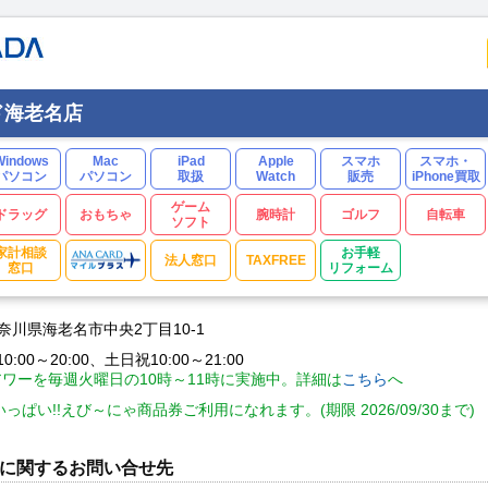
ド海老名店
Windows
Mac
iPad
Apple
スマホ
スマホ・
パソコン
パソコン
取扱
Watch
販売
iPhone買取
ゲーム
ドラッグ
おもちゃ
腕時計
ゴルフ
自転車
ソフト
家計相談
お手軽
法人窓口
TAXFREE
窓口
リフォーム
 神奈川県海老名市中央2丁目10-1
:00～20:00、土日祝10:00～21:00
ワーを毎週火曜日の10時～11時に実施中。詳細は
こちら
へ
っぱい!!えび～にゃ商品券ご利用になれます。(期限 2026/09/30まで)
に関するお問い合せ先