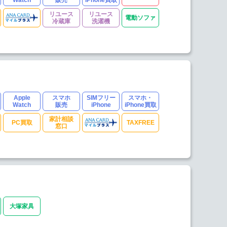
リユース
リユース
電動ソファ
冷蔵庫
洗濯機
Apple
スマホ
SIMフリー
スマホ・
Watch
販売
iPhone
iPhone買取
家計相談
PC買取
TAXFREE
窓口
大塚家具