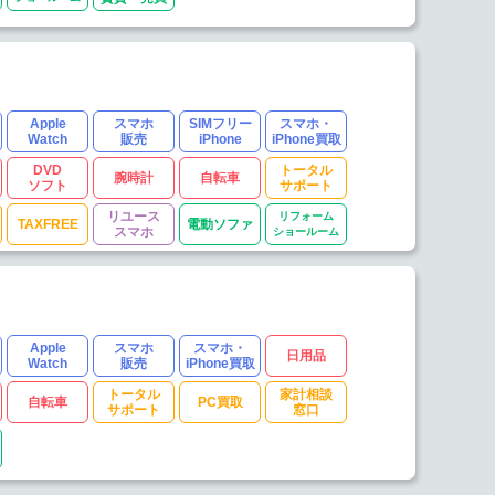
Apple
スマホ
SIMフリー
スマホ・
Watch
販売
iPhone
iPhone買取
DVD
トータル
腕時計
自転車
ソフト
サポート
リユース
リフォーム
TAXFREE
電動ソファ
スマホ
ショールーム
Apple
スマホ
スマホ・
日用品
Watch
販売
iPhone買取
トータル
家計相談
自転車
PC買取
サポート
窓口