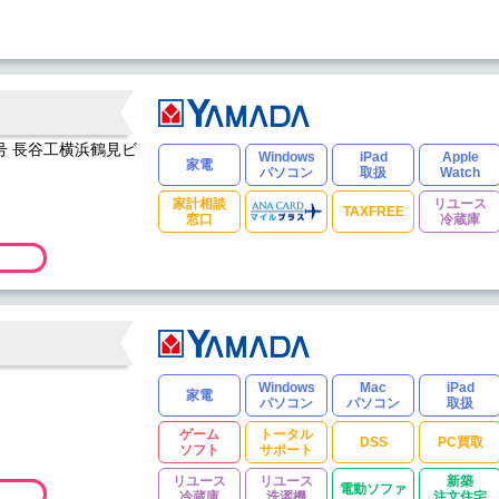
1号 長谷工横浜鶴見ビ
Windows
iPad
Apple
家電
パソコン
取扱
Watch
家計相談
リユース
TAXFREE
窓口
冷蔵庫
Windows
Mac
iPad
家電
パソコン
パソコン
取扱
ゲーム
トータル
DSS
PC買取
ソフト
サポート
リユース
リユース
新築
電動ソファ
冷蔵庫
洗濯機
注文住宅