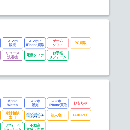
スマホ
スマホ・
ゲーム
PC買取
販売
iPhone買取
ソフト
リユース
お手軽
電動ソファ
洗濯機
リフォーム
Apple
スマホ
スマホ・
おもちゃ
Watch
販売
iPhone買取
家計相談
法人窓口
TAXFREE
窓口
リフォーム
不動産
ショールーム
賃貸・売買