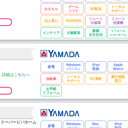
ゲーム
トータル
おもちゃ
SE配送
ソフト
サポート
リユース
リユース
法人窓口
TAXFREE
冷蔵庫
洗濯機
新築
リフォーム
インテリア
大塚家具
注文住宅
ショールーム
Windows
iPad
Apple
家電
パソコン
取扱
Watch
。詳細は
こちら
へ
トータル
家計相談
自転車
PC買取
サポート
窓口
お手軽
リフォーム
1 スーパービバホーム
Windows
Mac
iPad
家電
パソコン
パソコン
取扱