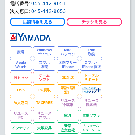
電話番号:
045-442-9051
法人窓口:
045-442-9053
店舗情報を見る
チラシを見る
Windows
Mac
iPad
家電
パソコン
パソコン
取扱
Apple
スマホ
SIMフリー
スマホ・
Watch
販売
iPhone
iPhone買取
ゲーム
トータル
おもちゃ
SE配送
ソフト
サポート
家計相談
DSS
PC買取
窓口
リユース
リユース
法人窓口
TAXFREE
冷蔵庫
洗濯機
リユース
リユース
家具
電動ソファ
PC
スマホ
新築
リフォーム
インテリア
大塚家具
注文住宅
ショールーム