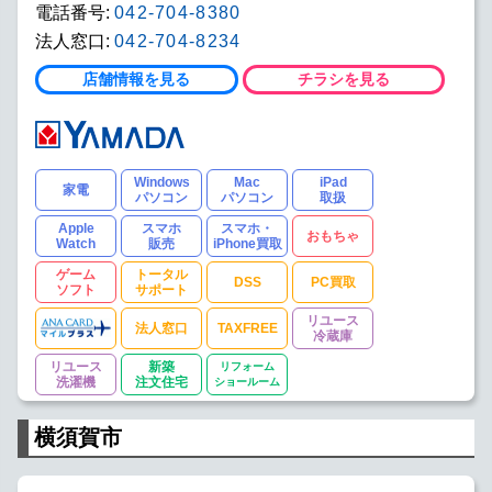
電話番号:
042-704-8380
法人窓口:
042-704-8234
店舗情報を見る
チラシを見る
Windows
Mac
iPad
家電
パソコン
パソコン
取扱
Apple
スマホ
スマホ・
おもちゃ
Watch
販売
iPhone買取
ゲーム
トータル
DSS
PC買取
ソフト
サポート
リユース
法人窓口
TAXFREE
冷蔵庫
リユース
新築
リフォーム
洗濯機
注文住宅
ショールーム
横須賀市