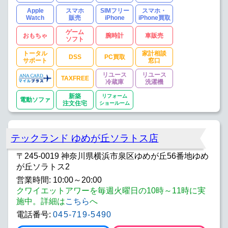
Apple
スマホ
SIMフリー
スマホ・
Watch
販売
iPhone
iPhone買取
ゲーム
おもちゃ
腕時計
車販売
ソフト
トータル
家計相談
DSS
PC買取
サポート
窓口
リユース
リユース
TAXFREE
冷蔵庫
洗濯機
新築
リフォーム
電動ソファ
注文住宅
ショールーム
テックランド ゆめが丘ソラトス店
〒245-0019 神奈川県横浜市泉区ゆめが丘56番地ゆめ
が丘ソラトス2
営業時間: 10:00～20:00
クワイエットアワーを毎週火曜日の10時～11時に実
施中。詳細は
こちら
へ
電話番号:
045-719-5490