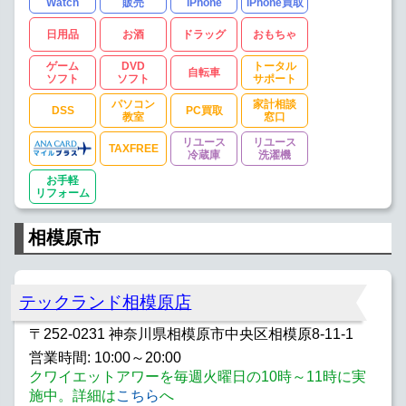
Watch
販売
iPhone
iPhone買取
日用品
お酒
ドラッグ
おもちゃ
ゲーム
DVD
トータル
自転車
ソフト
ソフト
サポート
パソコン
家計相談
DSS
PC買取
教室
窓口
リユース
リユース
TAXFREE
冷蔵庫
洗濯機
お手軽
リフォーム
相模原市
テックランド相模原店
〒252-0231 神奈川県相模原市中央区相模原8-11-1
営業時間: 10:00～20:00
クワイエットアワーを毎週火曜日の10時～11時に実
施中。詳細は
こちら
へ