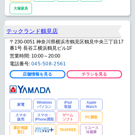
大塚家具
テックランド鶴見店
〒230-0051 神奈川県横浜市鶴見区鶴見中央三丁目17
番1号 長谷工横浜鶴見ビル1F
営業時間: 10:00～20:00
電話番号:
045-508-2561
店舗情報を見る
チラシを見る
Windows
iPad
Apple
家電
パソコン
取扱
Watch
スマホ
スマホ・
ゲーム
PC買取
販売
iPhone買取
ソフト
家計相談
リユース
TAXFREE
窓口
冷蔵庫