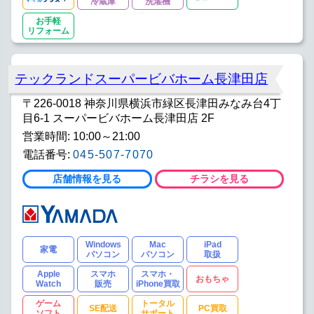
冷蔵庫
洗濯機
お手軽
リフォーム
テックランドスーパービバホーム長津田店
〒226-0018 神奈川県横浜市緑区長津田みなみ台4丁
目6-1 スーパービバホーム長津田店 2F
営業時間: 10:00～21:00
電話番号:
045-507-7070
店舗情報を見る
チラシを見る
Windows
Mac
iPad
家電
パソコン
パソコン
取扱
Apple
スマホ
スマホ・
おもちゃ
Watch
販売
iPhone買取
ゲーム
トータル
SE配送
PC買取
ソフト
サポート