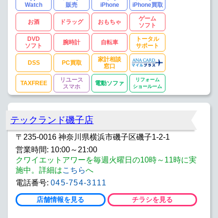
Watch
販売
iPhone
iPhone買取
ゲーム
お酒
ドラッグ
おもちゃ
ソフト
DVD
トータル
腕時計
自転車
ソフト
サポート
家計相談
DSS
PC買取
窓口
リユース
リフォーム
TAXFREE
電動ソファ
スマホ
ショールーム
テックランド磯子店
〒235-0016 神奈川県横浜市磯子区磯子1-2-1
営業時間: 10:00～21:00
クワイエットアワーを毎週火曜日の10時～11時に実
施中。詳細は
こちら
へ
電話番号:
045-754-3111
店舗情報を見る
チラシを見る