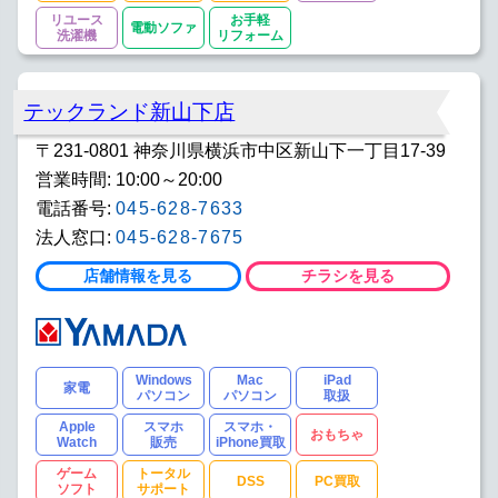
リユース
お手軽
電動ソファ
洗濯機
リフォーム
テックランド新山下店
〒231-0801 神奈川県横浜市中区新山下一丁目17-39
営業時間: 10:00～20:00
電話番号:
045-628-7633
法人窓口:
045-628-7675
店舗情報を見る
チラシを見る
Windows
Mac
iPad
家電
パソコン
パソコン
取扱
Apple
スマホ
スマホ・
おもちゃ
Watch
販売
iPhone買取
ゲーム
トータル
DSS
PC買取
ソフト
サポート