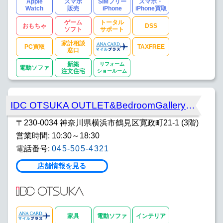
Apple
スマホ
SIMフリー
スマホ・
Watch
販売
iPhone
iPhone買取
ゲーム
トータル
おもちゃ
DSS
ソフト
サポート
家計相談
PC買取
TAXFREE
窓口
新築
リフォーム
電動ソファ
注文住宅
ショールーム
IDC OTSUKA OUTLET&BedroomGallery横浜
〒230-0034 神奈川県横浜市鶴見区寛政町21-1 (3階)
営業時間: 10:30～18:30
電話番号:
045-505-4321
店舗情報を見る
家具
電動ソファ
インテリア