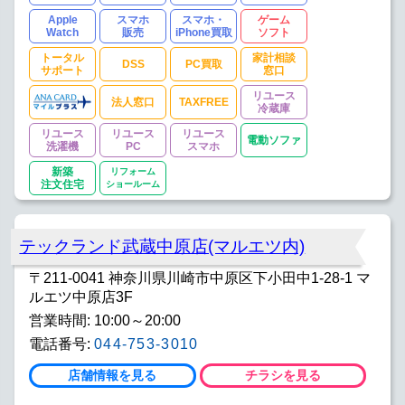
Apple
スマホ
スマホ・
ゲーム
Watch
販売
iPhone買取
ソフト
トータル
家計相談
DSS
PC買取
サポート
窓口
リユース
法人窓口
TAXFREE
冷蔵庫
リユース
リユース
リユース
電動ソファ
洗濯機
PC
スマホ
新築
リフォーム
注文住宅
ショールーム
テックランド武蔵中原店(マルエツ内)
〒211-0041 神奈川県川崎市中原区下小田中1-28-1 マ
ルエツ中原店3F
営業時間: 10:00～20:00
電話番号:
044-753-3010
店舗情報を見る
チラシを見る