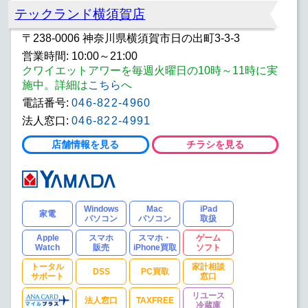
テックランド横須賀店
〒238-0006 神奈川県横須賀市日の出町3-3-3
営業時間: 10:00～21:00
クワイエットアワーを毎週火曜日の10時～11時に実
施中。詳細は
こちら
へ
電話番号:
046-822-4960
法人窓口:
046-822-4991
店舗情報を見る
チラシを見る
Windows
Mac
iPad
家電
パソコン
パソコン
取扱
Apple
スマホ
スマホ・
ゲーム
Watch
販売
iPhone買取
ソフト
トータル
家計相談
DSS
PC買取
サポート
窓口
リユース
法人窓口
TAXFREE
冷蔵庫