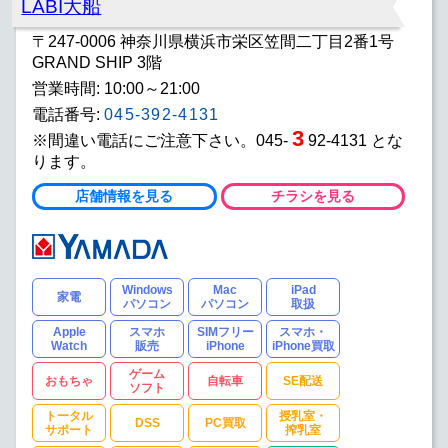
LABI大船
〒247-0006 神奈川県横浜市栄区笠間二丁目2番1号
GRAND SHIP 3階
営業時間: 10:00～21:00
電話番号:
045-392-4131
3
※間違い電話にご注意下さい。045-
92-4131 とな
ります。
店舗情報を見る
チラシを見る
Windows
Mac
iPad
家電
パソコン
パソコン
取扱
Apple
スマホ
SIMフリー
スマホ・
Watch
販売
iPhone
iPhone買取
ゲーム
おもちゃ
自転車
SE配送
ソフト
トータル
授乳室・
DSS
PC買取
サポート
搾乳室