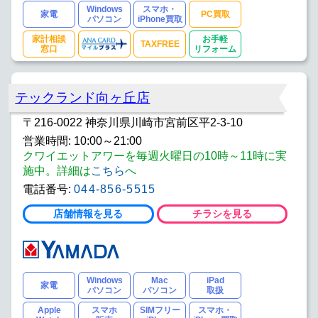
Windows
スマホ・
家電
PC買取
パソコン
iPhone買取
家計相談
お手軽
TAXFREE
窓口
リフォーム
テックランド向ヶ丘店
〒216-0022 神奈川県川崎市宮前区平2-3-10
営業時間: 10:00～21:00
クワイエットアワーを毎週火曜日の10時～11時に実
施中。詳細は
こちら
へ
電話番号:
044-856-5515
店舗情報を見る
チラシを見る
Windows
Mac
iPad
家電
パソコン
パソコン
取扱
Apple
スマホ
SIMフリー
スマホ・