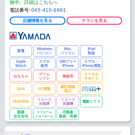
施中。詳細は
こちら
へ
電話番号:
045-410-6661
店舗情報を見る
チラシを見る
Windows
Mac
iPad
家電
パソコン
パソコン
取扱
Apple
スマホ
SIMフリー
スマホ・
Watch
販売
iPhone
iPhone買取
ゲーム
トータル
おもちゃ
車販売
ソフト
サポート
家計相談
DSS
PC買取
窓口
リユース
リユース
TAXFREE
電動ソファ
冷蔵庫
洗濯機
新築
リフォーム
不動産
注文住宅
ショールーム
賃貸・売買