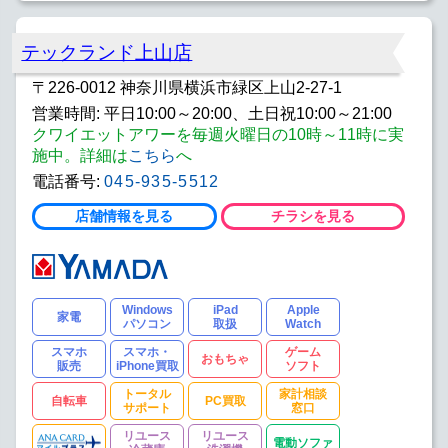
テックランド上山店
〒226-0012 神奈川県横浜市緑区上山2-27-1
営業時間: 平日10:00～20:00、土日祝10:00～21:00
クワイエットアワーを毎週火曜日の10時～11時に実
施中。詳細は
こちら
へ
電話番号:
045-935-5512
店舗情報を見る
チラシを見る
Windows
iPad
Apple
家電
パソコン
取扱
Watch
スマホ
スマホ・
ゲーム
おもちゃ
販売
iPhone買取
ソフト
トータル
家計相談
自転車
PC買取
サポート
窓口
リユース
リユース
電動ソファ