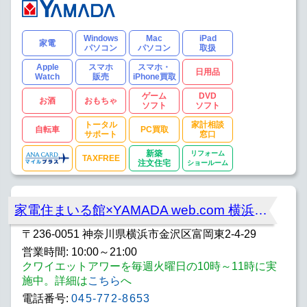
Windows
Mac
iPad
家電
パソコン
パソコン
取扱
Apple
スマホ
スマホ・
日用品
Watch
販売
iPhone買取
ゲーム
DVD
お酒
おもちゃ
ソフト
ソフト
トータル
家計相談
自転車
PC買取
サポート
窓口
新築
リフォーム
TAXFREE
注文住宅
ショールーム
家電住まいる館×YAMADA web.com 横浜金沢店
〒236-0051 神奈川県横浜市金沢区富岡東2-4-29
営業時間: 10:00～21:00
クワイエットアワーを毎週火曜日の10時～11時に実
施中。詳細は
こちら
へ
電話番号:
045-772-8653