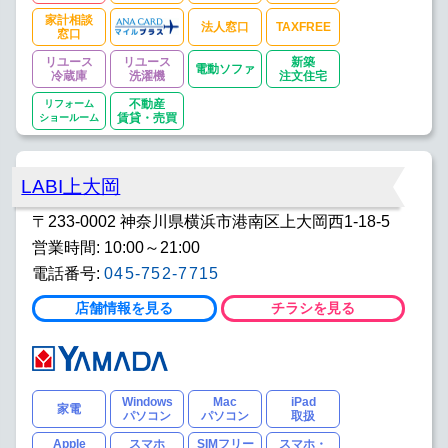
家計相談
法人窓口
TAXFREE
窓口
リユース
リユース
新築
電動ソファ
冷蔵庫
洗濯機
注文住宅
リフォーム
不動産
ショールーム
賃貸・売買
LABI上大岡
〒233-0002 神奈川県横浜市港南区上大岡西1-18-5
営業時間: 10:00～21:00
電話番号:
045-752-7715
店舗情報を見る
チラシを見る
Windows
Mac
iPad
家電
パソコン
パソコン
取扱
Apple
スマホ
SIMフリー
スマホ・