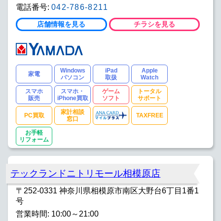
電話番号:
042-786-8211
店舗情報を見る
チラシを見る
Windows
iPad
Apple
家電
パソコン
取扱
Watch
スマホ
スマホ・
ゲーム
トータル
販売
iPhone買取
ソフト
サポート
家計相談
PC買取
TAXFREE
窓口
お手軽
リフォーム
テックランドニトリモール相模原店
〒252-0331 神奈川県相模原市南区大野台6丁目1番1
号
営業時間: 10:00～21:00