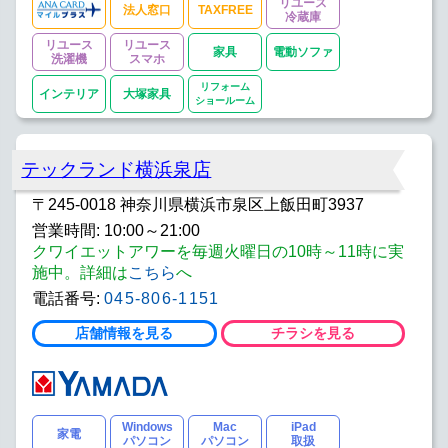
リユース
法人窓口
TAXFREE
冷蔵庫
リユース
リユース
家具
電動ソファ
洗濯機
スマホ
リフォーム
インテリア
大塚家具
ショールーム
テックランド横浜泉店
〒245-0018 神奈川県横浜市泉区上飯田町3937
営業時間: 10:00～21:00
クワイエットアワーを毎週火曜日の10時～11時に実
施中。詳細は
こちら
へ
電話番号:
045-806-1151
店舗情報を見る
チラシを見る
Windows
Mac
iPad
家電
パソコン
パソコン
取扱