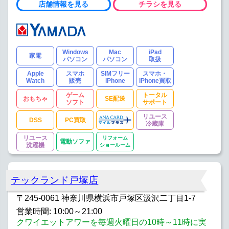
店舗情報を見る
チラシを見る
Windows
Mac
iPad
家電
パソコン
パソコン
取扱
Apple
スマホ
SIMフリー
スマホ・
Watch
販売
iPhone
iPhone買取
ゲーム
トータル
おもちゃ
SE配送
ソフト
サポート
リユース
DSS
PC買取
冷蔵庫
リユース
リフォーム
電動ソファ
洗濯機
ショールーム
テックランド戸塚店
〒245-0061 神奈川県横浜市戸塚区汲沢二丁目1-7
営業時間: 10:00～21:00
クワイエットアワーを毎週火曜日の10時～11時に実