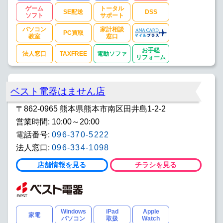
ゲーム
トータル
SE配送
DSS
ソフト
サポート
パソコン
家計相談
PC買取
教室
窓口
お手軽
法人窓口
TAXFREE
電動ソファ
リフォーム
ベスト電器はません店
〒862-0965 熊本県熊本市南区田井島1-2-2
営業時間: 10:00～20:00
電話番号:
096-370-5222
法人窓口:
096-334-1098
店舗情報を見る
チラシを見る
Windows
iPad
Apple
家電
パソコン
取扱
Watch