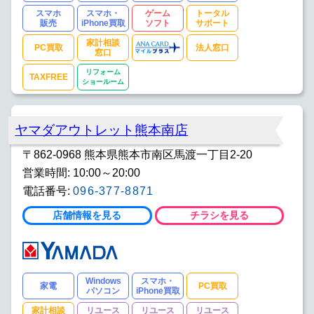
スマホ
スマホ・
ゲーム
トータル
販売
iPhone買取
ソフト
サポート
家計相談
PC買取
法人窓口
窓口
リフォーム
TAXFREE
ショールーム
ヤマダアウトレット熊本南店
〒862-0968 熊本県熊本市南区馬渡一丁目2-20
営業時間: 10:00～20:00
電話番号:
096-377-8871
店舗情報を見る
チラシを見る
Windows
スマホ・
家電
PC買取
パソコン
iPhone買取
家計相談
リユース
リユース
リユース