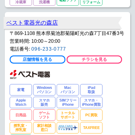
電動ソファ
冷蔵庫
洗濯機
リフォーム
ベスト電器光の森店
〒869-1108 熊本県菊池郡菊陽町光の森7丁目47番3号
営業時間: 10:00～20:00
電話番号:
096-233-0777
店舗情報を見る
チラシを見る
Windows
Mac
iPad
家電
パソコン
パソコン
取扱
Apple
スマホ
SIMフリー
スマホ・
Watch
販売
iPhone
iPhone買取
ゲーム
トータル
日用品
PC買取
ソフト
サポート
授乳室・
家計相談
TAXFREE
搾乳室
窓口