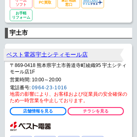
ゲーム
家計相談
PC買取
ソフト
窓口
お手軽
リフォーム
宇土市
ベスト電器宇土シティモール店
〒869-0418 熊本県宇土市善道寺町綾織95 宇土シティ
モール店1F
営業時間: 10:00～20:00
電話番号:
0964-23-1016
地震の影響により、お客様および従業員の安全確保の
ため一時営業を中止しております。
店舗情報を見る
チラシを見る