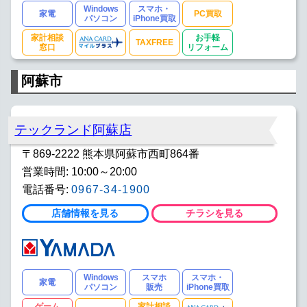
Windows
スマホ・
家電
PC買取
パソコン
iPhone買取
家計相談
お手軽
TAXFREE
窓口
リフォーム
阿蘇市
テックランド阿蘇店
〒869-2222 熊本県阿蘇市西町864番
営業時間: 10:00～20:00
電話番号:
0967-34-1900
店舗情報を見る
チラシを見る
Windows
スマホ
スマホ・
家電
パソコン
販売
iPhone買取
ゲーム
家計相談