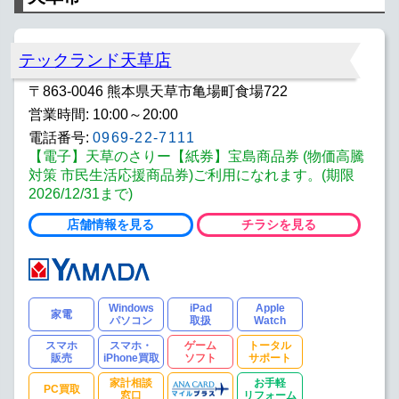
テックランド天草店
〒863-0046 熊本県天草市亀場町食場722
営業時間: 10:00～20:00
電話番号:
0969-22-7111
【電子】天草のさりー【紙券】宝島商品券 (物価高騰
対策 市民生活応援商品券)ご利用になれます。(期限
2026/12/31まで)
店舗情報を見る
チラシを見る
Windows
iPad
Apple
家電
パソコン
取扱
Watch
スマホ
スマホ・
ゲーム
トータル
販売
iPhone買取
ソフト
サポート
家計相談
お手軽
PC買取
窓口
リフォーム