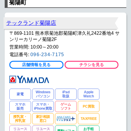
菊陽町
テックランド菊陽店
〒869-1101 熊本県菊池郡菊陽町津久礼2422番地4 サ
ンリーカリーノ菊陽2F
営業時間: 10:00～20:00
電話番号:
096-234-7175
店舗情報を見る
チラシを見る
Windows
iPad
Apple
家電
パソコン
取扱
Watch
スマホ
スマホ・
ゲーム
PC買取
販売
iPhone買取
ソフト
授乳室・
家計相談
TAXFREE
搾乳室
窓口
リユース
リユース
お手軽