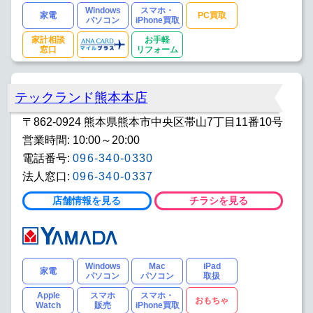
Windows
スマホ・
家電
PC買取
パソコン
iPhone買取
家計相談
お手軽
窓口
リフォーム
テックランド熊本本店
〒862-0924 熊本県熊本市中央区帯山7丁目11番10号
営業時間: 10:00～20:00
電話番号:
096-340-0330
法人窓口:
096-340-0337
店舗情報を見る
チラシを見る
Windows
Mac
iPad
家電
パソコン
パソコン
取扱
Apple
スマホ
スマホ・
おもちゃ
Watch
販売
iPhone買取