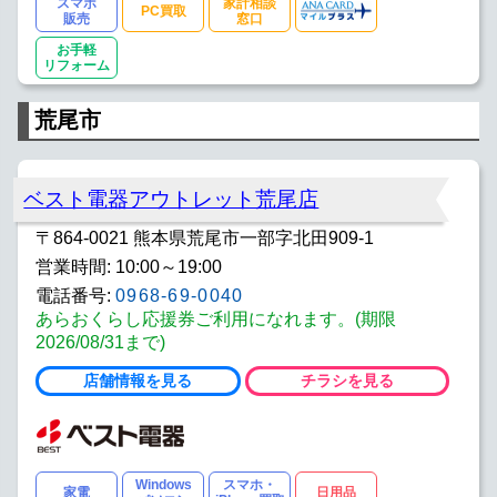
スマホ
家計相談
PC買取
販売
窓口
お手軽
リフォーム
荒尾市
ベスト電器アウトレット荒尾店
〒864-0021 熊本県荒尾市一部字北田909-1
営業時間: 10:00～19:00
電話番号:
0968-69-0040
あらおくらし応援券ご利用になれます。(期限
2026/08/31まで)
店舗情報を見る
チラシを見る
Windows
スマホ・
家電
日用品