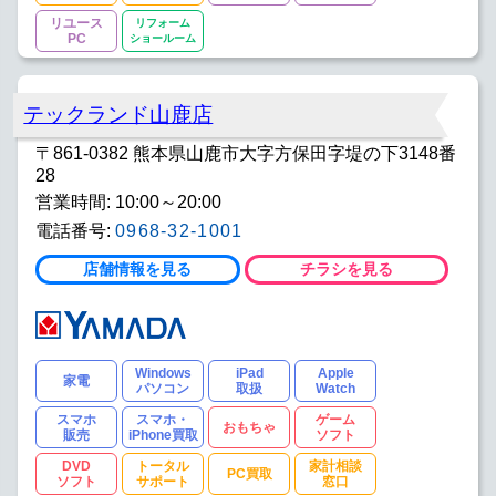
リユース
リフォーム
PC
ショールーム
テックランド山鹿店
〒861-0382 熊本県山鹿市大字方保田字堤の下3148番
28
営業時間: 10:00～20:00
電話番号:
0968-32-1001
店舗情報を見る
チラシを見る
Windows
iPad
Apple
家電
パソコン
取扱
Watch
スマホ
スマホ・
ゲーム
おもちゃ
販売
iPhone買取
ソフト
DVD
トータル
家計相談
PC買取
ソフト
サポート
窓口