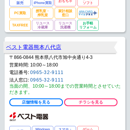
おもちゃ
販売
iPhone買取
ソフト
授乳室・
家計相談
PC買取
搾乳室
窓口
リユース
リユース
お手軽
TAXFREE
冷蔵庫
洗濯機
リフォーム
ベスト電器熊本八代店
〒866-0844 熊本県八代市旭中央通り4-3
営業時間: 10:00～18:00
電話番号:
0965-32-9111
法人窓口:
0965-32-9111
当面の間、10:00～18:00までの営業時間とさせていた
だきます。
店舗情報を見る
チラシを見る
Windows
スマホ・
ゲーム