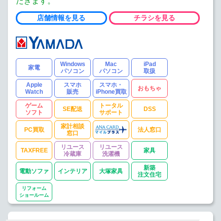
だきます。
店舗情報を見る
チラシを見る
Windows
Mac
iPad
家電
パソコン
パソコン
取扱
Apple
スマホ
スマホ・
おもちゃ
Watch
販売
iPhone買取
ゲーム
トータル
SE配送
DSS
ソフト
サポート
家計相談
PC買取
法人窓口
窓口
リユース
リユース
TAXFREE
家具
冷蔵庫
洗濯機
新築
電動ソファ
インテリア
大塚家具
注文住宅
リフォーム
ショールーム