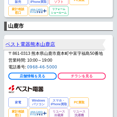
販売
iPhone買取
ソフト
家計相談
リフォーム
窓口
ショールーム
山鹿市
ベスト電器熊本山鹿店
〒861-0313 熊本県山鹿市鹿本町中富字福島50番地
営業時間: 10:00～19:00
電話番号:
0968-46-5000
店舗情報を見る
チラシを見る
Windows
スマホ・
家電
PC買取
パソコン
iPhone買取
家計相談
リユース
リユース
窓口
冷蔵庫
洗濯機