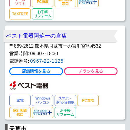
PC買取
ソフト
窓口
お手軽
TAXFREE
リフォーム
ベスト電器阿蘇一の宮店
〒869-2612 熊本県阿蘇市一の宮町宮地4532
営業時間: 09:30～18:30
電話番号:
0967-22-1125
店舗情報を見る
チラシを見る
Windows
スマホ・
家電
PC買取
パソコン
iPhone買取
家計相談
お手軽
窓口
リフォーム
天草市