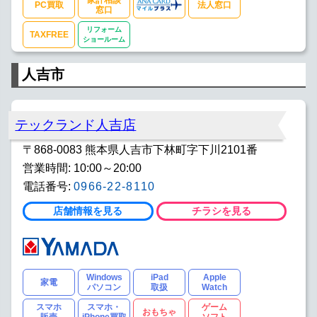
PC買取
法人窓口
窓口
リフォーム
TAXFREE
ショールーム
人吉市
テックランド人吉店
〒868-0083 熊本県人吉市下林町字下川2101番
営業時間: 10:00～20:00
電話番号:
0966-22-8110
店舗情報を見る
チラシを見る
Windows
iPad
Apple
家電
パソコン
取扱
Watch
スマホ
スマホ・
ゲーム
おもちゃ
販売
iPhone買取
ソフト