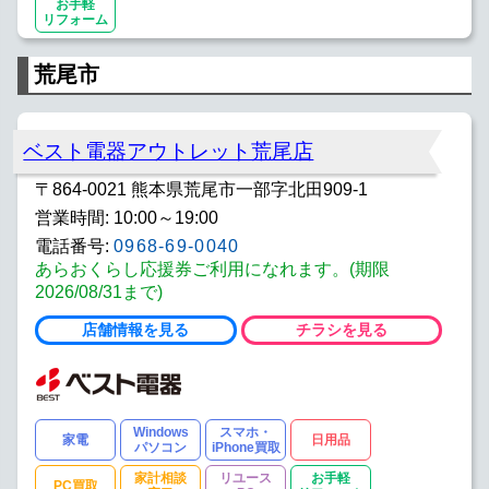
お手軽
リフォーム
荒尾市
ベスト電器アウトレット荒尾店
〒864-0021 熊本県荒尾市一部字北田909-1
営業時間: 10:00～19:00
電話番号:
0968-69-0040
あらおくらし応援券ご利用になれます。(期限
2026/08/31まで)
店舗情報を見る
チラシを見る
Windows
スマホ・
家電
日用品
パソコン
iPhone買取
家計相談
リユース
お手軽
PC買取