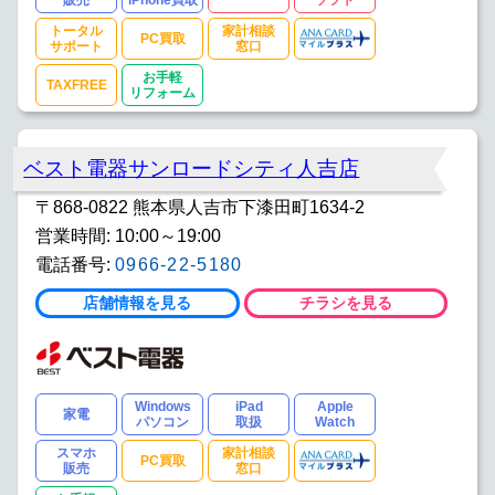
トータル
家計相談
PC買取
サポート
窓口
お手軽
TAXFREE
リフォーム
ベスト電器サンロードシティ人吉店
〒868-0822 熊本県人吉市下漆田町1634-2
営業時間: 10:00～19:00
電話番号:
0966-22-5180
店舗情報を見る
チラシを見る
Windows
iPad
Apple
家電
パソコン
取扱
Watch
スマホ
家計相談
PC買取
販売
窓口