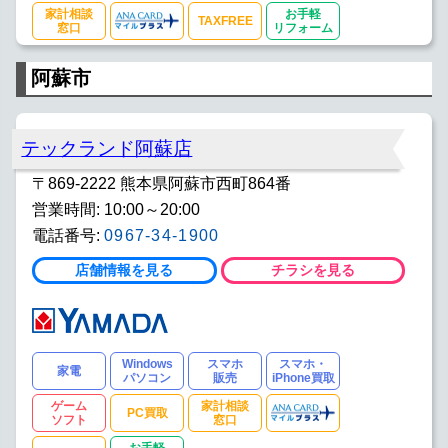
家計相談
お手軽
TAXFREE
窓口
リフォーム
阿蘇市
テックランド阿蘇店
〒869-2222 熊本県阿蘇市西町864番
営業時間: 10:00～20:00
電話番号:
0967-34-1900
店舗情報を見る
チラシを見る
Windows
スマホ
スマホ・
家電
パソコン
販売
iPhone買取
ゲーム
家計相談
PC買取
ソフト
窓口