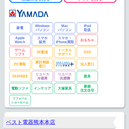
Windows
Mac
iPad
家電
パソコン
パソコン
取扱
Apple
スマホ
スマホ・
おもちゃ
Watch
販売
iPhone買取
ゲーム
トータル
SE配送
DSS
ソフト
サポート
家計相談
PC買取
法人窓口
窓口
リユース
リユース
TAXFREE
家具
冷蔵庫
洗濯機
新築
電動ソファ
インテリア
大塚家具
注文住宅
リフォーム
ショールーム
ベスト電器熊本本店