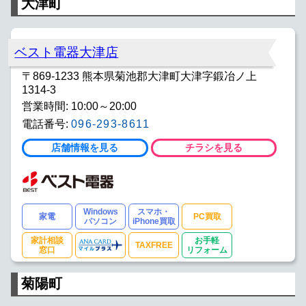
大津町
ベスト電器大津店
〒869-1233 熊本県菊池郡大津町大津字鍛冶ノ上
1314-3
営業時間: 10:00～20:00
電話番号:
096-293-8611
店舗情報を見る
チラシを見る
Windows
スマホ・
家電
PC買取
パソコン
iPhone買取
家計相談
お手軽
TAXFREE
窓口
リフォーム
菊陽町