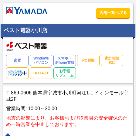
店舗一覧へ戻る
ベスト電器小川店
Windows
スマホ・
家計相談
家電
PC買取
パソコン
iPhone買取
窓口
お手軽
TAXFREE
リフォーム
〒869-0606 熊本県宇城市小川町河江1-1 イオンモール宇
城2F
営業時間: 10:00～20:00
地震の影響により、お客様および従業員の安全確保のた
め一時営業を中止しております。