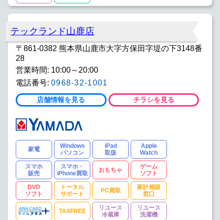
テックランド山鹿店
〒861-0382 熊本県山鹿市大字方保田字堤の下3148番
28
営業時間: 10:00～20:00
電話番号:
0968-32-1001
店舗情報を見る
チラシを見る
Windows
iPad
Apple
家電
パソコン
取扱
Watch
スマホ
スマホ・
ゲーム
おもちゃ
販売
iPhone買取
ソフト
DVD
トータル
家計相談
PC買取
ソフト
サポート
窓口
リユース
リユース
TAXFREE
冷蔵庫
洗濯機