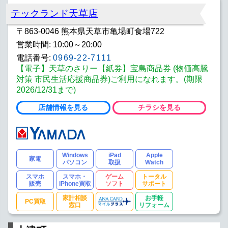
テックランド天草店
〒863-0046 熊本県天草市亀場町食場722
営業時間: 10:00～20:00
電話番号:
0969-22-7111
【電子】天草のさりー【紙券】宝島商品券 (物価高騰
対策 市民生活応援商品券)ご利用になれます。(期限
2026/12/31まで)
店舗情報を見る
チラシを見る
Windows
iPad
Apple
家電
パソコン
取扱
Watch
スマホ
スマホ・
ゲーム
トータル
販売
iPhone買取
ソフト
サポート
家計相談
お手軽
PC買取
窓口
リフォーム