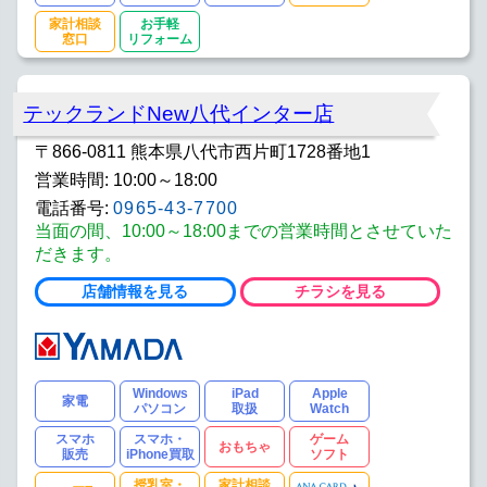
家計相談
お手軽
窓口
リフォーム
テックランドNew八代インター店
〒866-0811 熊本県八代市西片町1728番地1
営業時間: 10:00～18:00
電話番号:
0965-43-7700
当面の間、10:00～18:00までの営業時間とさせていた
だきます。
店舗情報を見る
チラシを見る
Windows
iPad
Apple
家電
パソコン
取扱
Watch
スマホ
スマホ・
ゲーム
おもちゃ
販売
iPhone買取
ソフト
授乳室・
家計相談