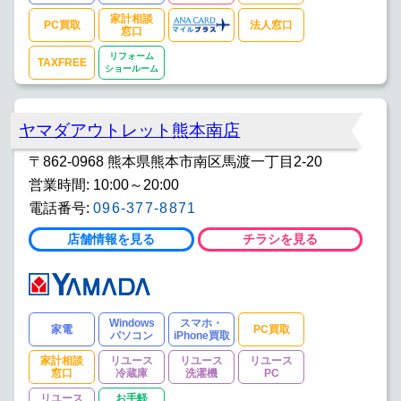
家計相談
PC買取
法人窓口
窓口
リフォーム
TAXFREE
ショールーム
ヤマダアウトレット熊本南店
〒862-0968 熊本県熊本市南区馬渡一丁目2-20
営業時間: 10:00～20:00
電話番号:
096-377-8871
店舗情報を見る
チラシを見る
Windows
スマホ・
家電
PC買取
パソコン
iPhone買取
家計相談
リユース
リユース
リユース
窓口
冷蔵庫
洗濯機
PC
リユース
お手軽