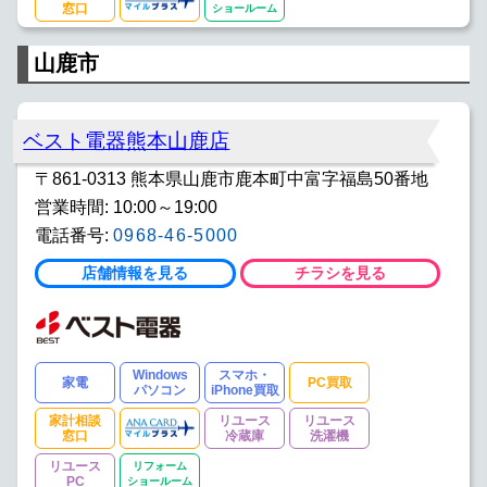
窓口
ショールーム
山鹿市
ベスト電器熊本山鹿店
〒861-0313 熊本県山鹿市鹿本町中富字福島50番地
営業時間: 10:00～19:00
電話番号:
0968-46-5000
店舗情報を見る
チラシを見る
Windows
スマホ・
家電
PC買取
パソコン
iPhone買取
家計相談
リユース
リユース
窓口
冷蔵庫
洗濯機
リユース
リフォーム
PC
ショールーム