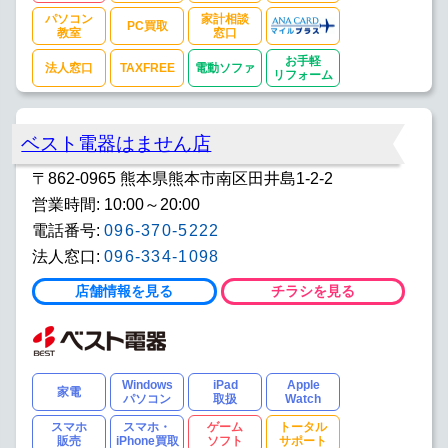
パソコン
家計相談
PC買取
教室
窓口
お手軽
法人窓口
TAXFREE
電動ソファ
リフォーム
ベスト電器はません店
〒862-0965 熊本県熊本市南区田井島1-2-2
営業時間: 10:00～20:00
電話番号:
096-370-5222
法人窓口:
096-334-1098
店舗情報を見る
チラシを見る
Windows
iPad
Apple
家電
パソコン
取扱
Watch
スマホ
スマホ・
ゲーム
トータル
販売
iPhone買取
ソフト
サポート