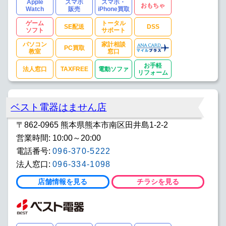
Apple
スマホ
スマホ・
おもちゃ
Watch
販売
iPhone買取
ゲーム
トータル
SE配送
DSS
ソフト
サポート
パソコン
家計相談
PC買取
教室
窓口
お手軽
法人窓口
TAXFREE
電動ソファ
リフォーム
ベスト電器はません店
〒862-0965 熊本県熊本市南区田井島1-2-2
営業時間: 10:00～20:00
電話番号:
096-370-5222
法人窓口:
096-334-1098
店舗情報を見る
チラシを見る