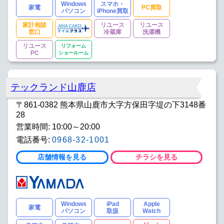
Windows
スマホ・
家電
PC買取
パソコン
iPhone買取
家計相談
リユース
リユース
窓口
冷蔵庫
洗濯機
リユース
リフォーム
PC
ショールーム
テックランド山鹿店
〒861-0382 熊本県山鹿市大字方保田字堤の下3148番
28
営業時間: 10:00～20:00
電話番号:
0968-32-1001
店舗情報を見る
チラシを見る
Windows
iPad
Apple
家電
パソコン
取扱
Watch