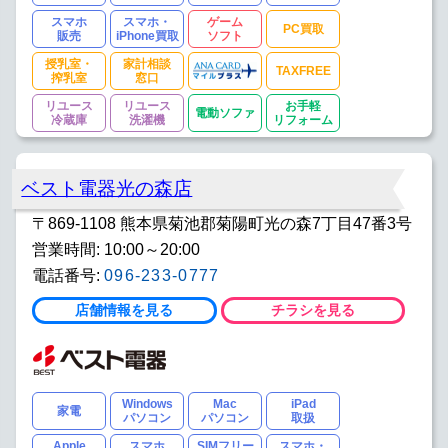
スマホ
スマホ・
ゲーム
PC買取
販売
iPhone買取
ソフト
授乳室・
家計相談
TAXFREE
搾乳室
窓口
リユース
リユース
お手軽
電動ソファ
冷蔵庫
洗濯機
リフォーム
ベスト電器光の森店
〒869-1108 熊本県菊池郡菊陽町光の森7丁目47番3号
営業時間: 10:00～20:00
電話番号:
096-233-0777
店舗情報を見る
チラシを見る
Windows
Mac
iPad
家電
パソコン
パソコン
取扱
Apple
スマホ
SIMフリー
スマホ・