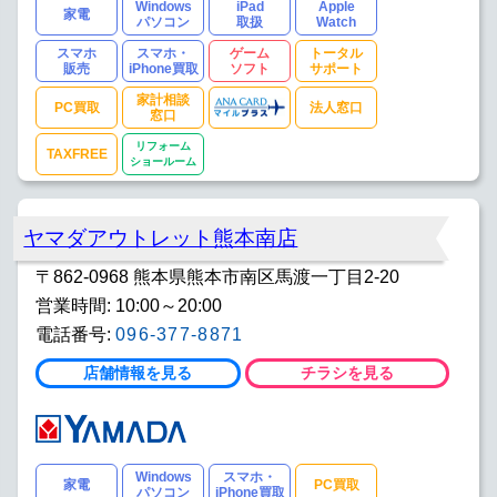
Windows
iPad
Apple
家電
パソコン
取扱
Watch
スマホ
スマホ・
ゲーム
トータル
販売
iPhone買取
ソフト
サポート
家計相談
PC買取
法人窓口
窓口
リフォーム
TAXFREE
ショールーム
ヤマダアウトレット熊本南店
〒862-0968 熊本県熊本市南区馬渡一丁目2-20
営業時間: 10:00～20:00
電話番号:
096-377-8871
店舗情報を見る
チラシを見る
Windows
スマホ・
家電
PC買取
パソコン
iPhone買取