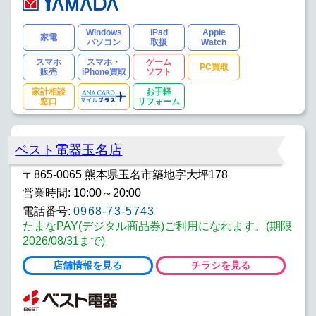
Windows
iPad
Apple
家電
パソコン
取扱
Watch
スマホ
スマホ・
ゲーム
PC買取
販売
iPhone買取
ソフト
家計相談
お手軽
窓口
リフォーム
ベスト電器玉名店
〒865-0065 熊本県玉名市築地字大坪178
営業時間: 10:00～20:00
電話番号:
0968-73-5743
たまなPAY(デジタル商品券)ご利用になれます。(期限
2026/08/31まで)
店舗情報を見る
チラシを見る