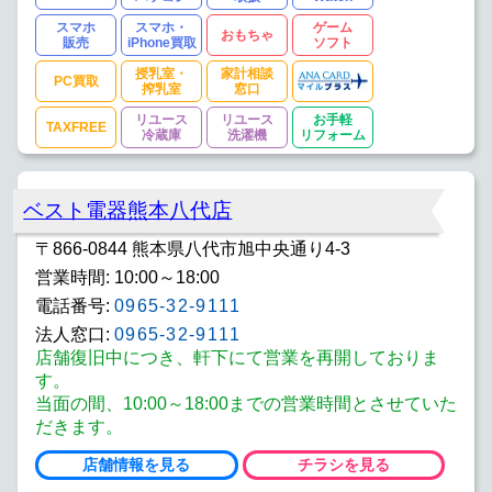
スマホ
スマホ・
ゲーム
おもちゃ
販売
iPhone買取
ソフト
授乳室・
家計相談
PC買取
搾乳室
窓口
リユース
リユース
お手軽
TAXFREE
冷蔵庫
洗濯機
リフォーム
ベスト電器熊本八代店
〒866-0844 熊本県八代市旭中央通り4-3
営業時間: 10:00～18:00
電話番号:
0965-32-9111
法人窓口:
0965-32-9111
店舗復旧中につき、軒下にて営業を再開しておりま
す。
当面の間、10:00～18:00までの営業時間とさせていた
だきます。
店舗情報を見る
チラシを見る