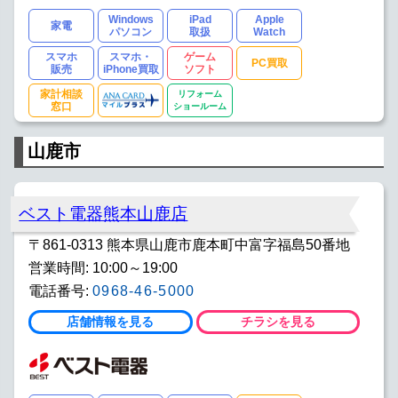
Windows
iPad
Apple
家電
パソコン
取扱
Watch
スマホ
スマホ・
ゲーム
PC買取
販売
iPhone買取
ソフト
家計相談
リフォーム
窓口
ショールーム
山鹿市
ベスト電器熊本山鹿店
〒861-0313 熊本県山鹿市鹿本町中富字福島50番地
営業時間: 10:00～19:00
電話番号:
0968-46-5000
店舗情報を見る
チラシを見る