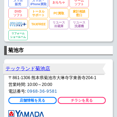
スマホ
スマホ・
ゲーム
おもちゃ
販売
iPhone買取
ソフト
DVD
トータル
家計相談
PC買取
ソフト
サポート
窓口
リユース
リユース
TAXFREE
冷蔵庫
洗濯機
リフォーム
ショールーム
菊池市
テックランド菊池店
〒861-1306 熊本県菊池市大琳寺字東善寺204-1
営業時間: 10:00～20:00
電話番号:
0968-36-9581
店舗情報を見る
チラシを見る