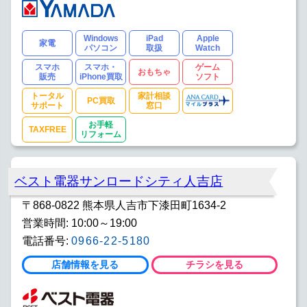
Windows
iPad
Apple
家電
パソコン
取扱
Watch
スマホ
スマホ・
ゲーム
おもちゃ
販売
iPhone買取
ソフト
トータル
家計相談
PC買取
サポート
窓口
お手軽
TAXFREE
リフォーム
ベスト電器サンロードシティ人吉店
〒868-0822 熊本県人吉市下漆田町1634-2
営業時間: 10:00～19:00
電話番号:
0966-22-5180
店舗情報を見る
チラシを見る