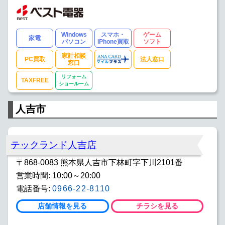
Windows
スマホ・
ゲーム
家電
パソコン
iPhone買取
ソフト
家計相談
PC買取
法人窓口
窓口
リフォーム
TAXFREE
ショールーム
人吉市
テックランド人吉店
〒868-0083 熊本県人吉市下林町字下川2101番
営業時間: 10:00～20:00
電話番号:
0966-22-8110
店舗情報を見る
チラシを見る