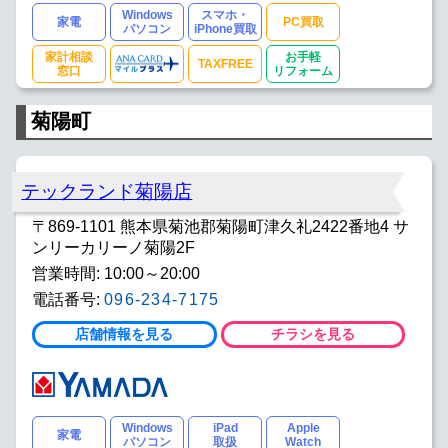
Windows
スマホ・
家電
PC買取
パソコン
iPhone買取
家計相談
お手軽
TAXFREE
窓口
リフォーム
菊陽町
テックランド菊陽店
〒869-1101 熊本県菊池郡菊陽町津久礼2422番地4 サ
ンリーカリーノ菊陽2F
営業時間: 10:00～20:00
電話番号:
096-234-7175
店舗情報を見る
チラシを見る
Windows
iPad
Apple
家電
パソコン
取扱
Watch