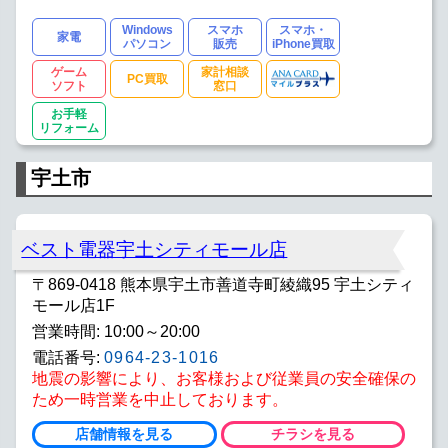
Windows
スマホ
スマホ・
家電
パソコン
販売
iPhone買取
ゲーム
家計相談
PC買取
ソフト
窓口
お手軽
リフォーム
宇土市
ベスト電器宇土シティモール店
〒869-0418 熊本県宇土市善道寺町綾織95 宇土シティ
モール店1F
営業時間: 10:00～20:00
電話番号:
0964-23-1016
地震の影響により、お客様および従業員の安全確保の
ため一時営業を中止しております。
店舗情報を見る
チラシを見る