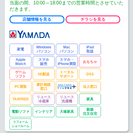
当面の間、10:00～18:00までの営業時間とさせていた
だきます。
店舗情報を見る
チラシを見る
Windows
Mac
iPad
家電
パソコン
パソコン
取扱
Apple
スマホ
スマホ・
おもちゃ
Watch
販売
iPhone買取
ゲーム
トータル
SE配送
DSS
ソフト
サポート
家計相談
PC買取
法人窓口
窓口
リユース
リユース
TAXFREE
家具
冷蔵庫
洗濯機
新築
電動ソファ
インテリア
大塚家具
注文住宅
リフォーム
ショールーム