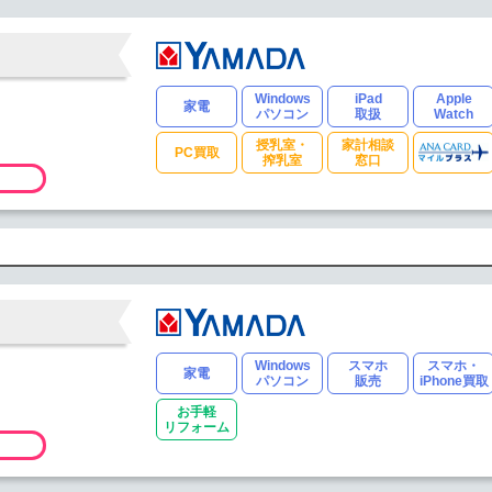
Windows
iPad
Apple
家電
パソコン
取扱
Watch
授乳室・
家計相談
PC買取
搾乳室
窓口
Windows
スマホ
スマホ・
家電
パソコン
販売
iPhone買取
お手軽
リフォーム