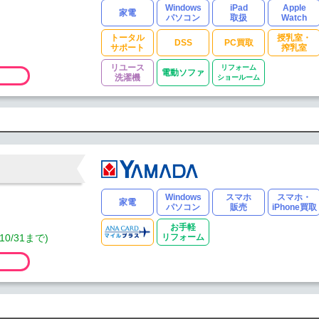
Windows
iPad
Apple
家電
パソコン
取扱
Watch
トータル
授乳室・
DSS
PC買取
サポート
搾乳室
リユース
リフォーム
電動ソファ
洗濯機
ショールーム
Windows
スマホ
スマホ・
家電
パソコン
販売
iPhone買取
お手軽
0/31まで)
リフォーム