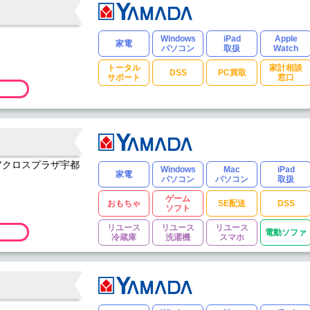
Windows
iPad
Apple
家電
パソコン
取扱
Watch
トータル
家計相談
DSS
PC買取
サポート
窓口
 アクロスプラザ宇都
Windows
Mac
iPad
家電
パソコン
パソコン
取扱
ゲーム
おもちゃ
SE配送
DSS
ソフト
リユース
リユース
リユース
電動ソファ
冷蔵庫
洗濯機
スマホ