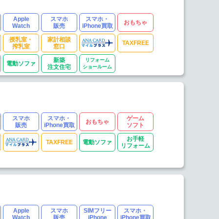
Apple
スマホ
スマホ・
おもちゃ
Watch
販売
iPhone買取
授乳室・
家計相談
TAXFREE
搾乳室
窓口
新築
リフォーム
電動ソファ
注文住宅
ショールーム
スマホ
スマホ・
ゲーム
おもちゃ
販売
iPhone買取
ソフト
お手軽
TAXFREE
電動ソファ
リフォーム
Apple
スマホ
SIMフリー
スマホ・
Watch
販売
iPhone
iPhone買取