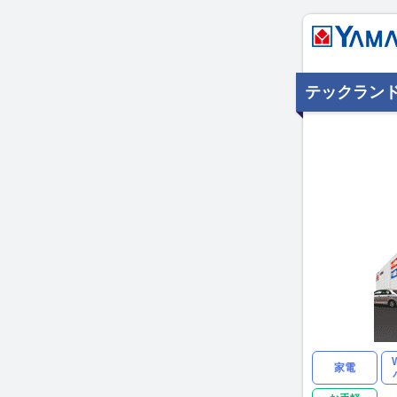
テックラン
家電