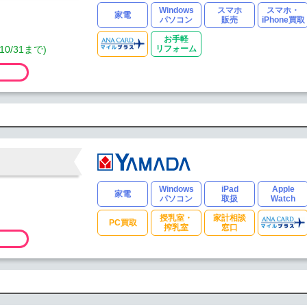
Windows
スマホ
スマホ・
家電
パソコン
販売
iPhone買取
お手軽
0/31まで)
リフォーム
Windows
iPad
Apple
家電
パソコン
取扱
Watch
授乳室・
家計相談
PC買取
搾乳室
窓口