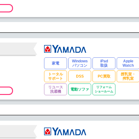
Windows
iPad
Apple
家電
パソコン
取扱
Watch
トータル
授乳室・
DSS
PC買取
サポート
搾乳室
リユース
リフォーム
電動ソファ
洗濯機
ショールーム