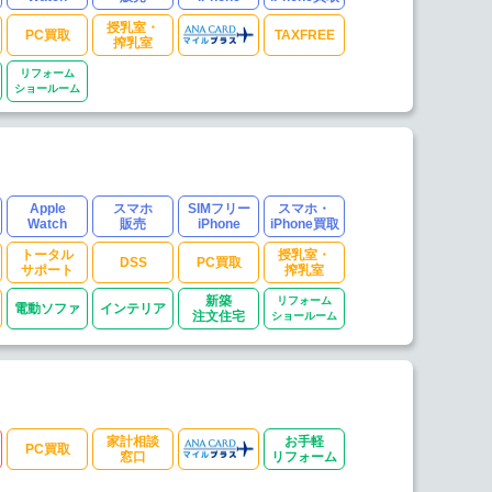
授乳室・
PC買取
TAXFREE
搾乳室
リフォーム
ショールーム
Apple
スマホ
SIMフリー
スマホ・
Watch
販売
iPhone
iPhone買取
トータル
授乳室・
DSS
PC買取
サポート
搾乳室
新築
リフォーム
電動ソファ
インテリア
注文住宅
ショールーム
家計相談
お手軽
PC買取
窓口
リフォーム