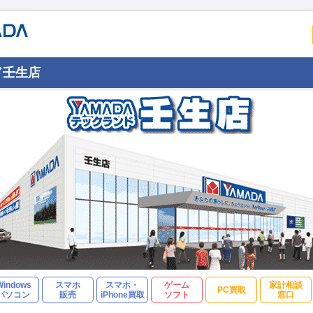
ド壬生店
Windows
スマホ
スマホ・
ゲーム
家計相談
PC買取
パソコン
販売
iPhone買取
ソフト
窓口