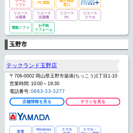
ゲーム
家計相談
PC買取
ソフト
窓口
リユース
リユース
リユース
リユース
冷蔵庫
洗濯機
PC
スマホ
お手軽
電動ソファ
リフォーム
玉野市
テックランド玉野店
〒706-0002 岡山県玉野市築港(ちっこう)1丁目1-10
営業時間: 10:00～19:30
電話番号:
0863-33-3277
店舗情報を見る
チラシを見る
Windows
スマホ
スマホ・
家電