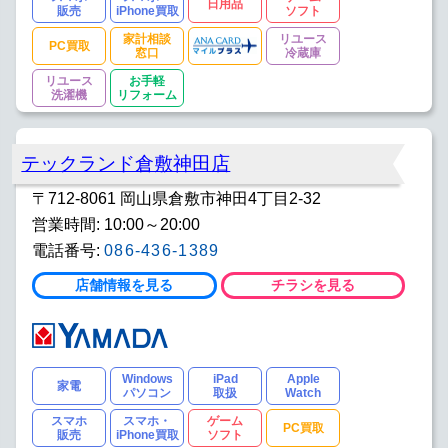
日用品
販売
iPhone買取
ソフト
家計相談
リユース
PC買取
窓口
冷蔵庫
リユース
お手軽
洗濯機
リフォーム
テックランド倉敷神田店
〒712-8061 岡山県倉敷市神田4丁目2-32
営業時間: 10:00～20:00
電話番号:
086-436-1389
店舗情報を見る
チラシを見る
Windows
iPad
Apple
家電
パソコン
取扱
Watch
スマホ
スマホ・
ゲーム
PC買取
販売
iPhone買取
ソフト