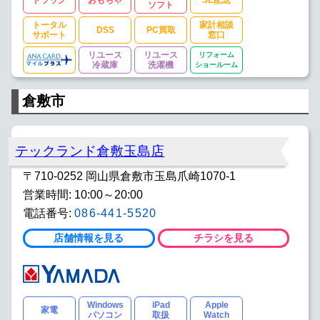
ドラッグ
おもちゃ
SE配送
ソフト
トータル
家計相談
DSS
PC買取
サポート
窓口
リユース
リユース
リフォーム
冷蔵庫
洗濯機
ショールーム
倉敷市
テックランド倉敷玉島店
〒710-0252 岡山県倉敷市玉島爪崎1070-1
営業時間: 10:00～20:00
電話番号:
086-441-5520
店舗情報を見る
チラシを見る
Windows
iPad
Apple
家電
パソコン
取扱
Watch