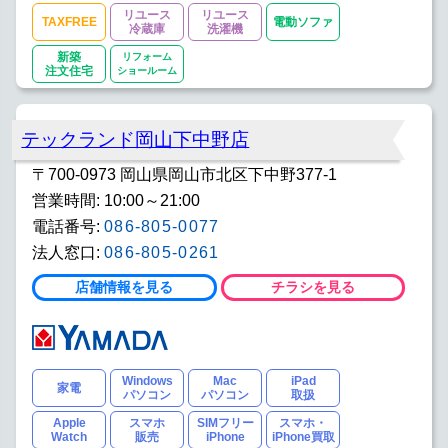
リユース
リユース
TAXFREE
電動ソファ
冷蔵庫
洗濯機
新築
リフォーム
注文住宅
ショールーム
テックランド岡山下中野店
〒700-0973 岡山県岡山市北区下中野377-1
営業時間: 10:00～21:00
電話番号:
086-805-0077
法人窓口:
086-805-0261
店舗情報を見る
チラシを見る
Windows
Mac
iPad
家電
パソコン
パソコン
取扱
Apple
スマホ
SIMフリー
スマホ・
Watch
販売
iPhone
iPhone買取