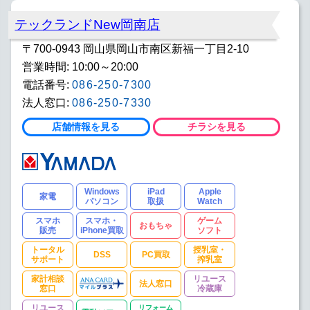
テックランドNew岡南店
〒700-0943 岡山県岡山市南区新福一丁目2-10
営業時間: 10:00～20:00
電話番号:
086-250-7300
法人窓口:
086-250-7330
店舗情報を見る
チラシを見る
Windows
iPad
Apple
家電
パソコン
取扱
Watch
スマホ
スマホ・
ゲーム
おもちゃ
販売
iPhone買取
ソフト
トータル
授乳室・
DSS
PC買取
サポート
搾乳室
家計相談
リユース
法人窓口
窓口
冷蔵庫
リユース
リフォーム