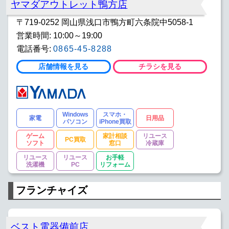
ヤマダアウトレット鴨方店
〒719-0252 岡山県浅口市鴨方町六条院中5058-1
営業時間: 10:00～19:00
電話番号:
0865-45-8288
店舗情報を見る
チラシを見る
Windows
スマホ・
家電
日用品
パソコン
iPhone買取
ゲーム
家計相談
リユース
PC買取
ソフト
窓口
冷蔵庫
リユース
リユース
お手軽
洗濯機
PC
リフォーム
フランチャイズ
ベスト電器備前店