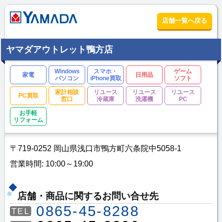
店舗一覧へ戻る
ヤマダアウトレット鴨方店
Windows
スマホ・
ゲーム
家電
日用品
パソコン
iPhone買取
ソフト
家計相談
リユース
リユース
リユース
PC買取
窓口
冷蔵庫
洗濯機
PC
お手軽
リフォーム
〒719-0252 岡山県浅口市鴨方町六条院中5058-1
営業時間: 10:00～19:00
店舗・商品に関するお問い合せ先
0865-45-8288
TEL