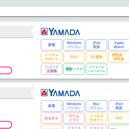
Windows
iPad
Apple
家電
パソコン
取扱
Watch
トータル
授乳室・
DSS
PC買取
サポート
搾乳室
リユース
リフォーム
電動ソファ
洗濯機
ショールーム
Windows
Mac
iPad
家電
パソコン
パソコン
取扱
ゲーム
トータル
おもちゃ
DSS
ソフト
サポート
リユース
リユース