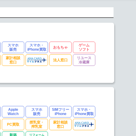
スマホ
スマホ・
ゲーム
おもちゃ
販売
iPhone買取
ソフト
家計相談
リユース
法人窓口
窓口
冷蔵庫
Apple
スマホ
SIMフリー
スマホ・
Watch
販売
iPhone
iPhone買取
授乳室・
家計相談
PC買取
搾乳室
窓口
新築
リフォーム