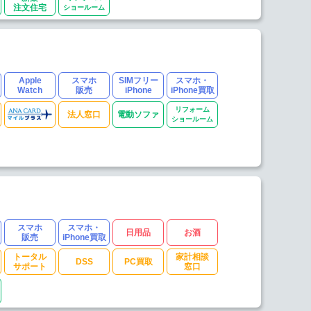
注文住宅
ショールーム
Apple
スマホ
SIMフリー
スマホ・
Watch
販売
iPhone
iPhone買取
リフォーム
法人窓口
電動ソファ
ショールーム
スマホ
スマホ・
日用品
お酒
販売
iPhone買取
トータル
家計相談
DSS
PC買取
サポート
窓口