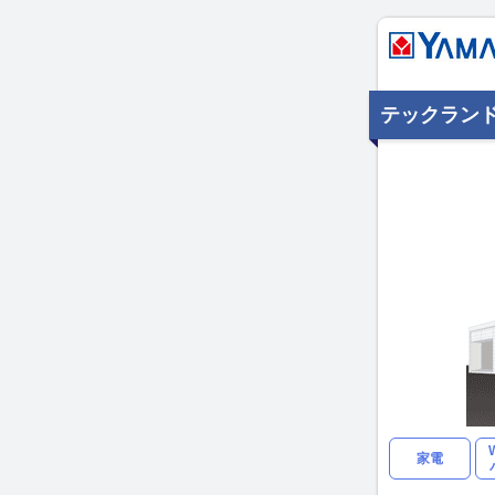
テックラン
家電