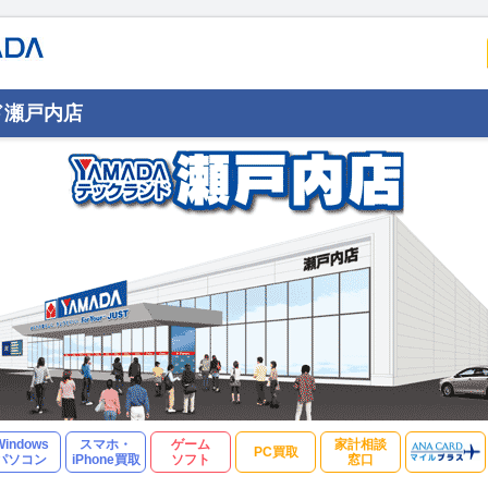
ド瀬戸内店
Windows
スマホ・
ゲーム
家計相談
PC買取
パソコン
iPhone買取
ソフト
窓口