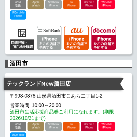
iPad
Apple
Softbank
au
docomo
Y!mobile
取扱
Watch
iPhone
iPhone
iPhone
iPhone
UQmobile
iPhone
酒田市
テックランドNew酒田店
〒998-0878 山形県酒田市こあら二丁目1-2
営業時間: 10:00～20:00
酒田市生活応援商品券ご利用になれます。(期限
2026/10/31まで)
iPad
Apple
Softbank
au
docomo
Y!mobile
取扱
Watch
iPhone
iPhone
iPhone
iPhone
UQmobile