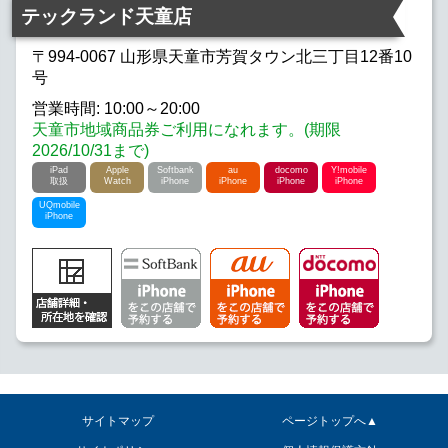
テックランド天童店
〒994-0067 山形県天童市芳賀タウン北三丁目12番10
号
営業時間: 10:00～20:00
天童市地域商品券ご利用になれます。(期限
2026/10/31まで)
iPad
Apple
Softbank
au
docomo
Y!mobile
取扱
Watch
iPhone
iPhone
iPhone
iPhone
UQmobile
iPhone
サイトマップ
ページトップへ▲