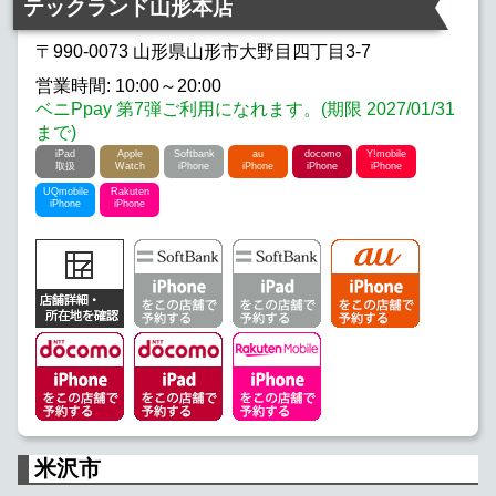
テックランド山形本店
docomo iPhone
Y!mobile iPhone
〒990-0073 山形県山形市大野目四丁目3-7
営業時間: 10:00～20:00
UQmobile iPhone
Rakuten iPhone
ベニPpay 第7弾ご利用になれます。(期限 2027/01/31
まで)
iPad
Apple
Softbank
au
docomo
Y!mobile
取扱
Watch
iPhone
iPhone
iPhone
iPhone
UQmobile
Rakuten
iPhone
iPhone
米沢市