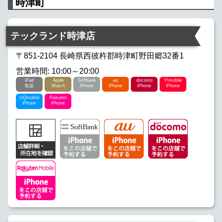
時津町
テックランド時津店
〒851-2104 長崎県西彼杵郡時津町野田郷32番1
営業時間: 10:00～20:00
iPad
Apple
Softbank
au
docomo
Y!mobile
取扱
Watch
iPhone
iPhone
iPhone
iPhone
UQmobile
Rakuten
iPhone
iPhone