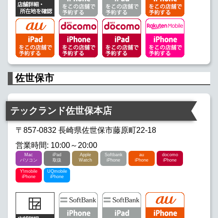
佐世保市
テックランド佐世保本店
〒857-0832 長崎県佐世保市藤原町22-18
営業時間: 10:00～20:00
Mac
iPad
Apple
Softbank
au
docomo
パソコン
取扱
Watch
iPhone
iPhone
iPhone
Y!mobile
UQmobile
iPhone
iPhone