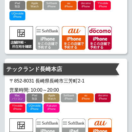
iPad
Apple
Softbank
au
docomo
Y!mobile
取扱
Watch
iPhone
iPhone
iPhone
iPhone
UQmobile
iPhone
テックランド長崎本店
〒852-8031 長崎県長崎市三芳町2-1
営業時間: 10:00～20:00
Mac
iPad
Apple
Softbank
au
docomo
パソコン
取扱
Watch
iPhone
iPhone
iPhone
Y!mobile
UQmobile
Rakuten
iPhone
iPhone
iPhone