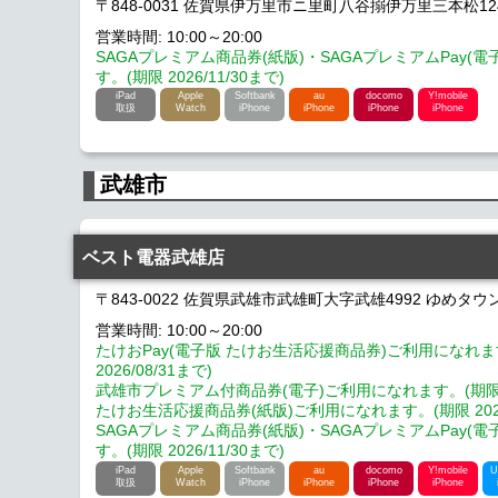
〒848-0031 佐賀県伊万里市ニ里町八谷搦伊万里三本松12
営業時間: 10:00～20:00
SAGAプレミアム商品券(紙版)・SAGAプレミアムPay(
す。(期限 2026/11/30まで)
iPad
Apple
Softbank
au
docomo
Y!mobile
取扱
Watch
iPhone
iPhone
iPhone
iPhone
武雄市
ベスト電器武雄店
〒843-0022 佐賀県武雄市武雄町大字武雄4992 ゆめタウ
営業時間: 10:00～20:00
たけおPay(電子版 たけお生活応援商品券)ご利用になれま
2026/08/31まで)
武雄市プレミアム付商品券(電子)ご利用になれます。(期限 202
たけお生活応援商品券(紙版)ご利用になれます。(期限 2026/
SAGAプレミアム商品券(紙版)・SAGAプレミアムPay(
す。(期限 2026/11/30まで)
iPad
Apple
Softbank
au
docomo
Y!mobile
U
取扱
Watch
iPhone
iPhone
iPhone
iPhone