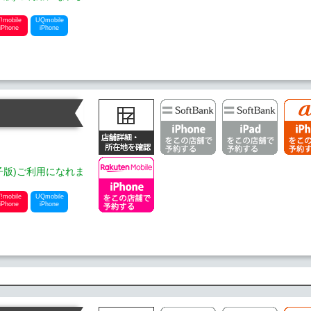
!mobile
UQmobile
iPhone
iPhone
内
電子版)ご利用になれま
!mobile
UQmobile
iPhone
iPhone