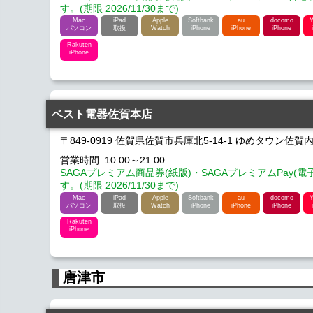
す。(期限 2026/11/30まで)
Mac
iPad
Apple
Softbank
au
docomo
Y
パソコン
取扱
Watch
iPhone
iPhone
iPhone
Rakuten
iPhone
ベスト電器佐賀本店
〒849-0919 佐賀県佐賀市兵庫北5-14-1 ゆめタウン佐賀
営業時間: 10:00～21:00
SAGAプレミアム商品券(紙版)・SAGAプレミアムPay(
す。(期限 2026/11/30まで)
Mac
iPad
Apple
Softbank
au
docomo
Y
パソコン
取扱
Watch
iPhone
iPhone
iPhone
Rakuten
iPhone
唐津市