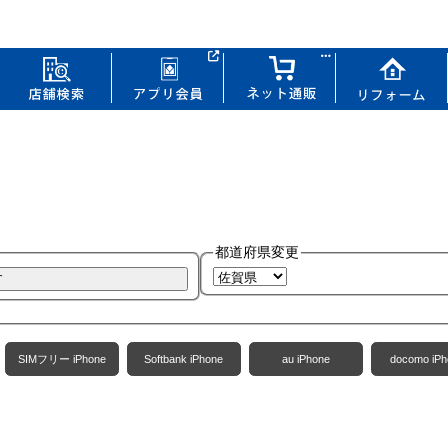
都道府県変更
SIMフリー iPhone
Softbank iPhone
au iPhone
docomo iPh