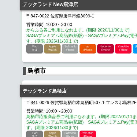
テックランド New唐津店
〒847-0022 佐賀県唐津市鏡3699-1
営業時間: 10:00～20:00
からふる券ご利用になれます。(期限 2026/11/30まで)
SAGAプレミアム商品券(紙版)・SAGAプレミアムPay(
す。(期限 2026/11/30まで)
iPad
Apple
Softbank
au
docomo
Y!mobile
U
取扱
Watch
iPhone
iPhone
iPhone
iPhone
鳥栖市
テックランド鳥栖店
〒841-0026 佐賀県鳥栖市本鳥栖町537-1 フレスポ鳥栖2F
営業時間: 10:00～20:00
鳥栖市応援商品券ご利用になれます。(期限 2027/01/11ま
SAGAプレミアム商品券(紙版)・SAGAプレミアムPay(
す。(期限 2026/11/30まで)
iPad
Apple
Softbank
Y!mobile
取扱
Watch
iPhone
iPhone