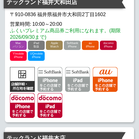
テックランド福井大和田店
docomo iPhone
Y!mobile iPhone
〒910-0836 福井県福井市大和田2丁目1602
営業時間: 10:00～20:00
UQmobile iPhone
Rakuten iPhone
ふくいプレミアム商品券ご利用になれます。(期限
2026/09/30まで)
Mac
iPad
Apple
Softbank
au
docomo
パソコン
取扱
Watch
iPhone
iPhone
iPhone
Y!mobile
UQmobile
iPhone
iPhone
テックランド福井本店