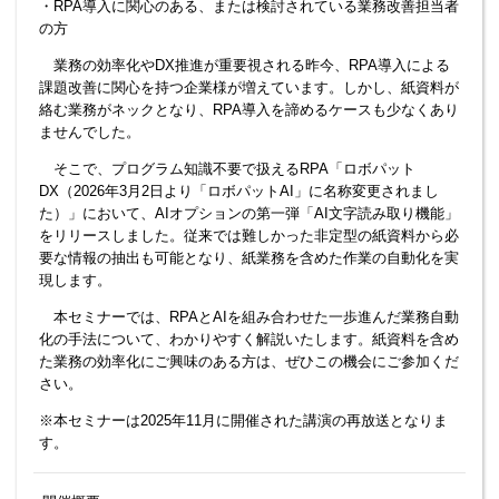
・RPA導入に関心のある、または検討されている業務改善担当者
の方
業務の効率化やDX推進が重要視される昨今、RPA導入による
課題改善に関心を持つ企業様が増えています。しかし、紙資料が
絡む業務がネックとなり、RPA導入を諦めるケースも少なくあり
ませんでした。
そこで、プログラム知識不要で扱えるRPA「ロボパット
DX（2026年3月2日より「ロボパットAI」に名称変更されまし
た）」において、AIオプションの第一弾「AI文字読み取り機能」
をリリースしました。従来では難しかった非定型の紙資料から必
要な情報の抽出も可能となり、紙業務を含めた作業の自動化を実
現します。
本セミナーでは、RPAとAIを組み合わせた一歩進んだ業務自動
化の手法について、わかりやすく解説いたします。紙資料を含め
た業務の効率化にご興味のある方は、ぜひこの機会にご参加くだ
さい。
※本セミナーは2025年11月に開催された講演の再放送となりま
す。