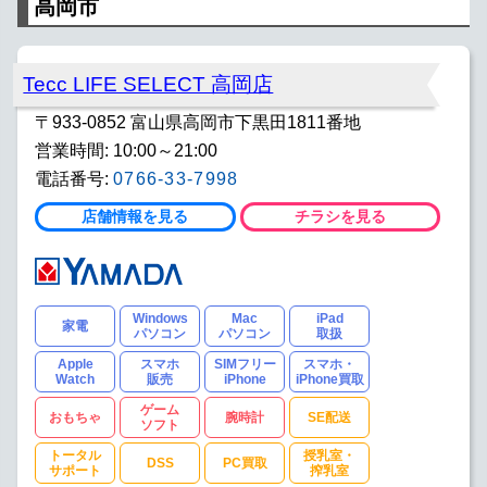
高岡市
Tecc LIFE SELECT 高岡店
〒933-0852 富山県高岡市下黒田1811番地
営業時間: 10:00～21:00
電話番号:
0766-33-7998
店舗情報を見る
チラシを見る
Windows
Mac
iPad
家電
パソコン
パソコン
取扱
Apple
スマホ
SIMフリー
スマホ・
Watch
販売
iPhone
iPhone買取
ゲーム
おもちゃ
腕時計
SE配送
ソフト
トータル
授乳室・
DSS
PC買取
サポート
搾乳室