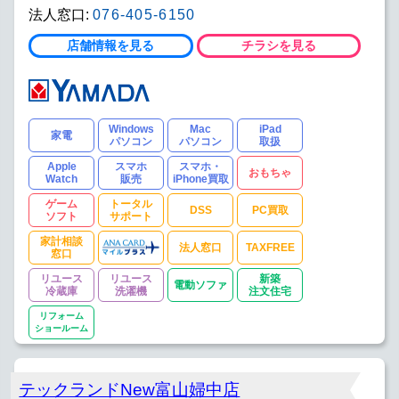
法人窓口:
076-405-6150
店舗情報を見る
チラシを見る
Windows
Mac
iPad
家電
パソコン
パソコン
取扱
Apple
スマホ
スマホ・
おもちゃ
Watch
販売
iPhone買取
ゲーム
トータル
DSS
PC買取
ソフト
サポート
家計相談
法人窓口
TAXFREE
窓口
リユース
リユース
新築
電動ソファ
冷蔵庫
洗濯機
注文住宅
リフォーム
ショールーム
テックランドNew富山婦中店