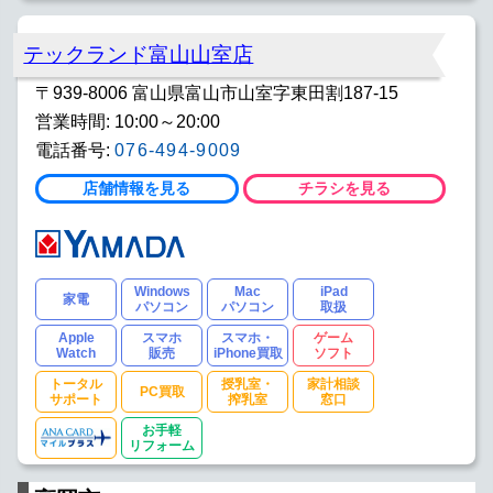
テックランド富山山室店
〒939-8006 富山県富山市山室字東田割187-15
営業時間: 10:00～20:00
電話番号:
076-494-9009
店舗情報を見る
チラシを見る
Windows
Mac
iPad
家電
パソコン
パソコン
取扱
Apple
スマホ
スマホ・
ゲーム
Watch
販売
iPhone買取
ソフト
トータル
授乳室・
家計相談
PC買取
サポート
搾乳室
窓口
お手軽
リフォーム