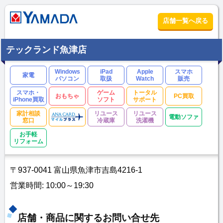
店舗一覧へ戻る
テックランド魚津店
Windows
iPad
Apple
スマホ
家電
パソコン
取扱
Watch
販売
スマホ・
ゲーム
トータル
おもちゃ
PC買取
iPhone買取
ソフト
サポート
家計相談
リユース
リユース
電動ソファ
窓口
冷蔵庫
洗濯機
お手軽
リフォーム
〒937-0041 富山県魚津市吉島4216-1
営業時間: 10:00～19:30
店舗・商品に関するお問い合せ先