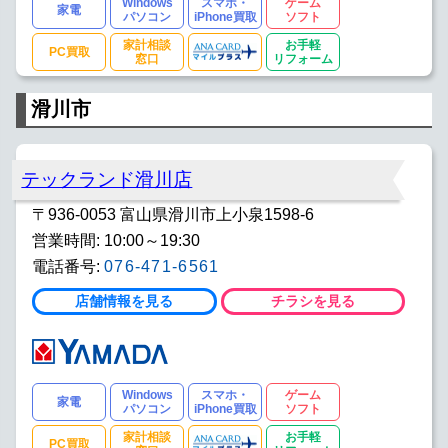
Windows
スマホ・
ゲーム
家電
パソコン
iPhone買取
ソフト
家計相談
お手軽
PC買取
窓口
リフォーム
滑川市
テックランド滑川店
〒936-0053 富山県滑川市上小泉1598-6
営業時間: 10:00～19:30
電話番号:
076-471-6561
店舗情報を見る
チラシを見る
Windows
スマホ・
ゲーム
家電
パソコン
iPhone買取
ソフト
家計相談
お手軽
PC買取