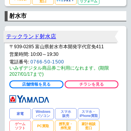
窓口
リフォーム
射水市
テックランド射水店
〒939-0285 富山県射水市本開発字代官免411
営業時間: 10:00～19:30
電話番号:
0766-50-1500
いみずデジタル商品券ご利用になれます。(期限
2027/01/17まで)
店舗情報を見る
チラシを見る
Windows
スマホ
スマホ・
家電
パソコン
販売
iPhone買取
ゲーム
授乳室・
家計相談
PC買取
ソフト
搾乳室
窓口