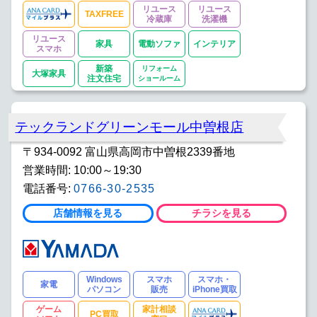
リユース
リユース
TAXFREE
冷蔵庫
洗濯機
リユース
家具
電動ソファ
インテリア
スマホ
新築
リフォーム
大塚家具
注文住宅
ショールーム
テックランドグリーンモール中曽根店
〒934-0092 富山県高岡市中曽根2339番地
営業時間: 10:00～19:30
電話番号:
0766-30-2535
店舗情報を見る
チラシを見る
Windows
スマホ
スマホ・
家電
パソコン
販売
iPhone買取
ゲーム
家計相談
PC買取