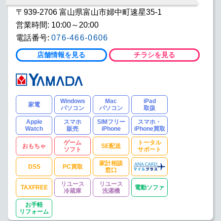
〒939-2706 富山県富山市婦中町速星35-1
営業時間: 10:00～20:00
電話番号:
076-466-0606
店舗情報を見る
チラシを見る
Windows
Mac
iPad
家電
パソコン
パソコン
取扱
Apple
スマホ
SIMフリー
スマホ・
Watch
販売
iPhone
iPhone買取
ゲーム
トータル
おもちゃ
SE配送
ソフト
サポート
家計相談
DSS
PC買取
窓口
リユース
リユース
TAXFREE
電動ソファ
冷蔵庫
洗濯機
お手軽
リフォーム