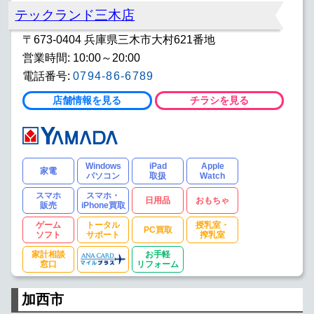
テックランド三木店
〒673-0404 兵庫県三木市大村621番地
営業時間: 10:00～20:00
電話番号:
0794-86-6789
店舗情報を見る
チラシを見る
Windows
iPad
Apple
家電
パソコン
取扱
Watch
スマホ
スマホ・
日用品
おもちゃ
販売
iPhone買取
ゲーム
トータル
授乳室・
PC買取
ソフト
サポート
搾乳室
家計相談
お手軽
窓口
リフォーム
加西市