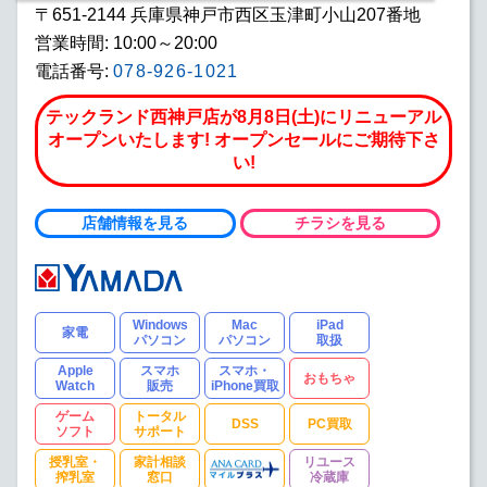
〒651-2144 兵庫県神戸市西区玉津町小山207番地
営業時間: 10:00～20:00
電話番号:
078-926-1021
テックランド西神戸店が8月8日(土)にリニューアル
オープンいたします! オープンセールにご期待下さ
い!
店舗情報を見る
チラシを見る
Windows
Mac
iPad
家電
パソコン
パソコン
取扱
Apple
スマホ
スマホ・
おもちゃ
Watch
販売
iPhone買取
ゲーム
トータル
DSS
PC買取
ソフト
サポート
授乳室・
家計相談
リユース
搾乳室
窓口
冷蔵庫