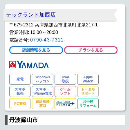
テックランド加西店
〒675-2312 兵庫県加西市北条町北条217-1
営業時間: 10:00～20:00
電話番号:
0790-43-7311
店舗情報を見る
チラシを見る
Windows
iPad
Apple
家電
パソコン
取扱
Watch
スマホ
スマホ・
ゲーム
トータル
販売
iPhone買取
ソフト
サポート
家計相談
お手軽
PC買取
窓口
リフォーム
丹波篠山市