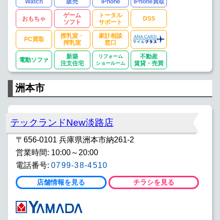
Watch
販売
iPhone
iPhone買取
ゲーム
トータル
おもちゃ
DSS
ソフト
サポート
授乳室・
家計相談
PC買取
搾乳室
窓口
新築
リフォーム
不動産
電動ソファ
注文住宅
ショールーム
賃貸・売買
洲本市
テックランドNew淡路店
〒656-0101 兵庫県洲本市納261-2
営業時間: 10:00～20:00
電話番号:
0799-38-4510
店舗情報を見る
チラシを見る