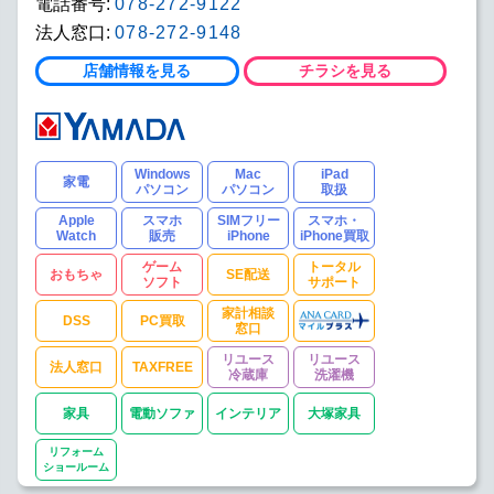
電話番号:
078-272-9122
法人窓口:
078-272-9148
店舗情報を見る
チラシを見る
Windows
Mac
iPad
家電
パソコン
パソコン
取扱
Apple
スマホ
SIMフリー
スマホ・
Watch
販売
iPhone
iPhone買取
ゲーム
トータル
おもちゃ
SE配送
ソフト
サポート
家計相談
DSS
PC買取
窓口
リユース
リユース
法人窓口
TAXFREE
冷蔵庫
洗濯機
家具
電動ソファ
インテリア
大塚家具
リフォーム
ショールーム