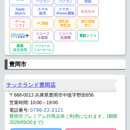
パソコン
パソコン
取扱
Apple
スマホ
スマホ・
おもちゃ
Watch
販売
iPhone買取
ゲーム
授乳室・
家計相談
PC買取
ソフト
搾乳室
窓口
リユース
リユース
電動ソファ
冷蔵庫
洗濯機
新築
リフォーム
注文住宅
ショールーム
豊岡市
テックランド豊岡店
〒668-0013 兵庫県豊岡市中陰字野田656
営業時間: 10:00～19:00
電話番号:
0796-22-2121
豊岡市プレミアム付商品券ご利用になれます。(期限
2026/09/30まで)