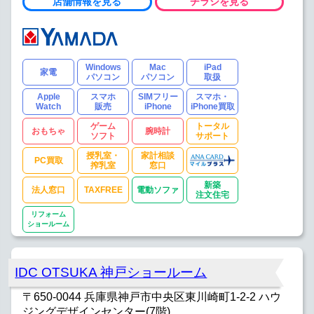
店舗情報を見る
チラシを見る
Windows
Mac
iPad
家電
パソコン
パソコン
取扱
Apple
スマホ
SIMフリー
スマホ・
Watch
販売
iPhone
iPhone買取
ゲーム
トータル
おもちゃ
腕時計
ソフト
サポート
授乳室・
家計相談
PC買取
搾乳室
窓口
新築
法人窓口
TAXFREE
電動ソファ
注文住宅
リフォーム
ショールーム
IDC OTSUKA 神戸ショールーム
〒650-0044 兵庫県神戸市中央区東川崎町1-2-2 ハウ
ジングデザインセンター(7階)