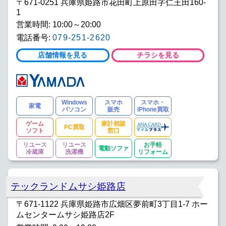
〒671-0251 兵庫県姫路市花田町上原田字仁王田160-
1
営業時間: 10:00～20:00
電話番号:
079-251-2620
店舗情報を見る
チラシを見る
Windows
スマホ
スマホ・
家電
パソコン
販売
iPhone買取
ゲーム
家計相談
PC買取
ソフト
窓口
リユース
リユース
お手軽
電動ソファ
冷蔵庫
洗濯機
リフォーム
テックランドムサシ姫路店
〒671-1122 兵庫県姫路市広畑区夢前町3丁目1-7 ホー
ムセンタームサシ姫路店2F