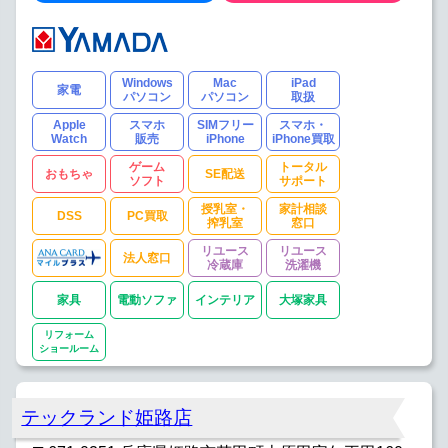
Windows
Mac
iPad
家電
パソコン
パソコン
取扱
Apple
スマホ
SIMフリー
スマホ・
Watch
販売
iPhone
iPhone買取
ゲーム
トータル
おもちゃ
SE配送
ソフト
サポート
授乳室・
家計相談
DSS
PC買取
搾乳室
窓口
リユース
リユース
法人窓口
冷蔵庫
洗濯機
家具
電動ソファ
インテリア
大塚家具
リフォーム
ショールーム
テックランド姫路店