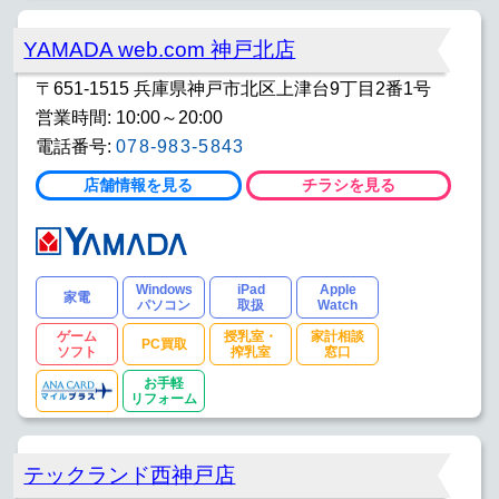
YAMADA web.com 神戸北店
〒651-1515 兵庫県神戸市北区上津台9丁目2番1号
営業時間: 10:00～20:00
電話番号:
078-983-5843
店舗情報を見る
チラシを見る
Windows
iPad
Apple
家電
パソコン
取扱
Watch
ゲーム
授乳室・
家計相談
PC買取
ソフト
搾乳室
窓口
お手軽
リフォーム
テックランド西神戸店