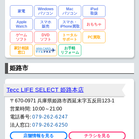
Windows
Mac
iPad
家電
パソコン
パソコン
取扱
Apple
スマホ
スマホ・
おもちゃ
Watch
販売
iPhone買取
ゲーム
DVD
トータル
PC買取
ソフト
ソフト
サポート
家計相談
お手軽
窓口
リフォーム
姫路市
Tecc LIFE SELECT 姫路本店
〒670-0971 兵庫県姫路市西延末字五反田123-1
営業時間: 10:00～21:00
電話番号:
079-262-6247
法人窓口:
079-262-6250
店舗情報を見る
チラシを見る