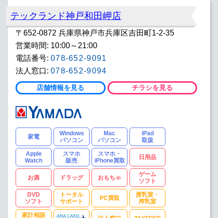
テックランド神戸和田岬店
〒652-0872 兵庫県神戸市兵庫区吉田町1-2-35
営業時間: 10:00～21:00
電話番号:
078-652-9091
法人窓口:
078-652-9094
店舗情報を見る
チラシを見る
Windows
Mac
iPad
家電
パソコン
パソコン
取扱
Apple
スマホ
スマホ・
日用品
Watch
販売
iPhone買取
ゲーム
お酒
ドラッグ
おもちゃ
ソフト
DVD
トータル
授乳室・
PC買取
ソフト
サポート
搾乳室
家計相談