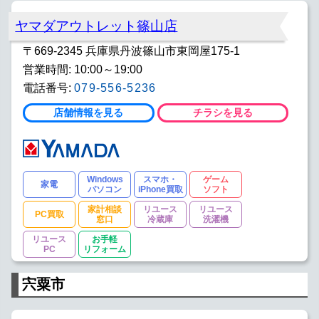
ヤマダアウトレット篠山店
〒669-2345 兵庫県丹波篠山市東岡屋175-1
営業時間: 10:00～19:00
電話番号:
079-556-5236
店舗情報を見る
チラシを見る
Windows
スマホ・
ゲーム
家電
パソコン
iPhone買取
ソフト
家計相談
リユース
リユース
PC買取
窓口
冷蔵庫
洗濯機
リユース
お手軽
PC
リフォーム
宍粟市