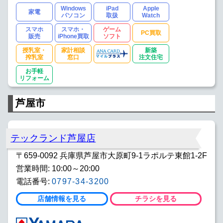
Windows
iPad
Apple
家電
パソコン
取扱
Watch
スマホ
スマホ・
ゲーム
PC買取
販売
iPhone買取
ソフト
授乳室・
家計相談
新築
搾乳室
窓口
注文住宅
お手軽
リフォーム
芦屋市
テックランド芦屋店
〒659-0092 兵庫県芦屋市大原町9-1ラポルテ東館1-2F
営業時間: 10:00～20:00
電話番号:
0797-34-3200
店舗情報を見る
チラシを見る