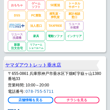
ゲーム
トータル
おもちゃ
SE配送
ソフト
サポート
授乳室・
家計相談
DSS
PC買取
搾乳室
窓口
リユース
法人窓口
TAXFREE
冷蔵庫
リユース
家具
電動ソファ
インテリア
洗濯機
新築
リフォーム
注文住宅
ショールーム
ヤマダアウトレット垂水店
〒655-0861 兵庫県神戸市垂水区下畑町字嶽ヶ山1380
番地33
営業時間: 10:00～20:00
電話番号:
078-755-5711
店舗情報を見る
チラシを見る