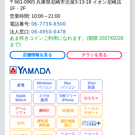
〒661-0965 兵庫県尼崎市次屋3-13-18 イオン尼崎店
1F・2F
営業時間: 10:00～21:00
電話番号:
06-7739-6500
法人窓口:
06-4950-6478
あま咲きコインご利用になれます。(期限 2027/02/28
まで)
店舗情報を見る
チラシを見る
Windows
Mac
iPad
家電
パソコン
パソコン
取扱
Apple
スマホ
SIMフリー
おもちゃ
Watch
販売
iPhone
ゲーム
トータル
腕時計
SE配送
ソフト
サポート
授乳室・
家計相談
DSS
搾乳室
窓口
リユース
リユース