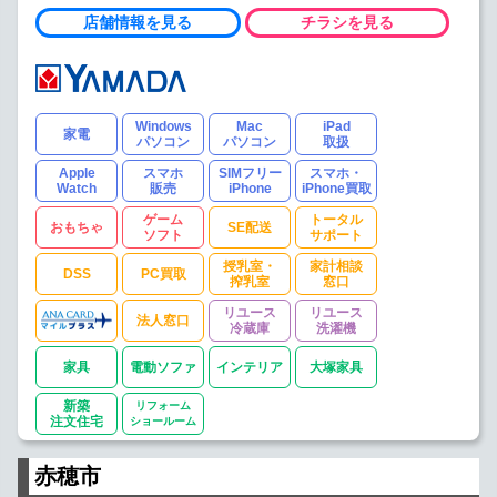
店舗情報を見る
チラシを見る
Windows
Mac
iPad
家電
パソコン
パソコン
取扱
Apple
スマホ
SIMフリー
スマホ・
Watch
販売
iPhone
iPhone買取
ゲーム
トータル
おもちゃ
SE配送
ソフト
サポート
授乳室・
家計相談
DSS
PC買取
搾乳室
窓口
リユース
リユース
法人窓口
冷蔵庫
洗濯機
家具
電動ソファ
インテリア
大塚家具
新築
リフォーム
注文住宅
ショールーム
赤穂市