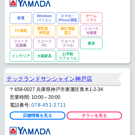
Windows
スマホ・
ゲーム
家電
パソコン
iPhone買取
ソフト
授乳室・
家計相談
リユース
PC買取
搾乳室
窓口
冷蔵庫
リユース
リユース
リユース
家具
洗濯機
PC
スマホ
お手軽
インテリア
大塚家具
リフォーム
テックランドサンシャイン神戸店
〒658-0027 兵庫県神戸市東灘区青木1-2-34
営業時間: 10:00～20:00
電話番号:
078-451-2711
店舗情報を見る
チラシを見る