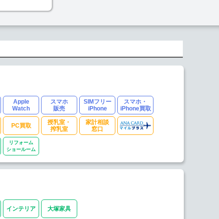
Apple
スマホ
SIMフリー
スマホ・
Watch
販売
iPhone
iPhone買取
授乳室・
家計相談
PC買取
搾乳室
窓口
リフォーム
ショールーム
インテリア
大塚家具