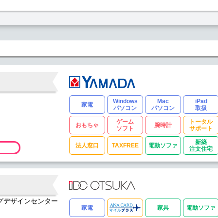
Windows
Mac
iPad
家電
パソコン
パソコン
取扱
ゲーム
トータル
おもちゃ
腕時計
ソフト
サポート
新築
法人窓口
TAXFREE
電動ソファ
注文住宅
ジングデザインセンター
家電
家具
電動ソファ