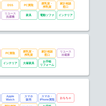
授乳室・
家計相談
DSS
PC買取
搾乳室
窓口
リユース
家具
電動ソファ
インテリア
洗濯機
授乳室・
家計相談
リユース
PC買取
搾乳室
窓口
冷蔵庫
お手軽
インテリア
大塚家具
リフォーム
Apple
スマホ
スマホ・
おもちゃ
Watch
販売
iPhone買取