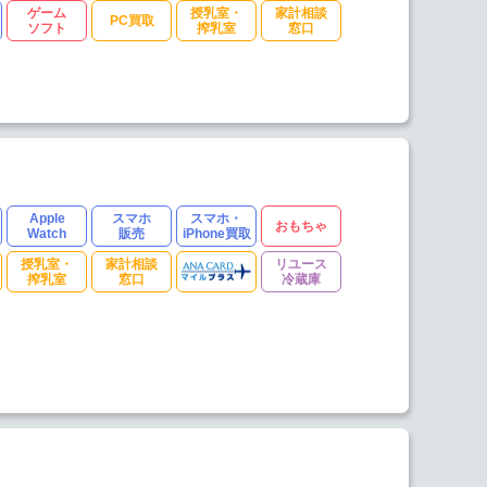
ゲーム
授乳室・
家計相談
PC買取
ソフト
搾乳室
窓口
Apple
スマホ
スマホ・
おもちゃ
Watch
販売
iPhone買取
授乳室・
家計相談
リユース
搾乳室
窓口
冷蔵庫