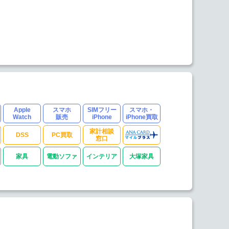
Apple
スマホ
SIMフリー
スマホ・
Watch
販売
iPhone
iPhone買取
家計相談
DSS
PC買取
窓口
家具
電動ソファ
インテリア
大塚家具