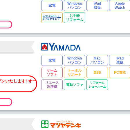
Windows
iPad
Apple
家電
パソコン
取扱
Watch
お手軽
リフォーム
Windows
Mac
iPad
家電
パソコン
パソコン
取扱
ゲーム
トータル
DSS
PC買取
ソフト
サポート
ンいたします! オー
リユース
リフォーム
電動ソファ
洗濯機
ショールーム