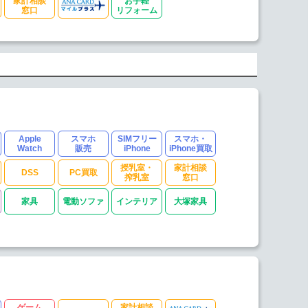
家計相談
お手軽
窓口
リフォーム
Apple
スマホ
SIMフリー
スマホ・
Watch
販売
iPhone
iPhone買取
授乳室・
家計相談
DSS
PC買取
搾乳室
窓口
家具
電動ソファ
インテリア
大塚家具
ゲーム
家計相談