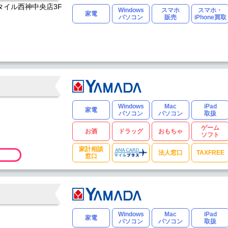
スタイル西神中央店3F
Windows
スマホ
スマホ・
家電
パソコン
販売
iPhone買取
Windows
Mac
iPad
家電
パソコン
パソコン
取扱
ゲーム
お酒
ドラッグ
おもちゃ
ソフト
家計相談
法人窓口
TAXFREE
窓口
Windows
Mac
iPad
家電
パソコン
パソコン
取扱