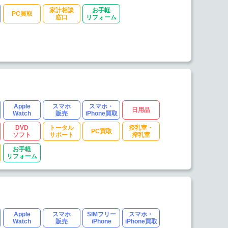
家計相談
お手軽
PC買取
窓口
リフォーム
Apple
スマホ
スマホ・
日用品
Watch
販売
iPhone買取
DVD
トータル
授乳室・
PC買取
ソフト
サポート
搾乳室
お手軽
リフォーム
Apple
スマホ
SIMフリー
スマホ・
Watch
販売
iPhone
iPhone買取