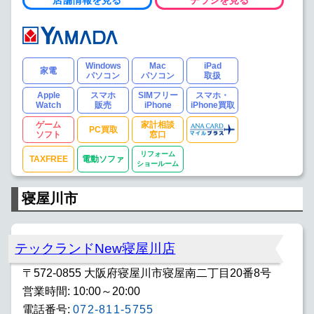
Windows
Mac
iPad
家電
パソコン
パソコン
取扱
Apple
スマホ
SIMフリー
スマホ・
Watch
販売
iPhone
iPhone買取
ゲーム
家計相談
PC買取
ソフト
窓口
リフォーム
TAXFREE
電動ソファ
ショールーム
寝屋川市
テックランドNew寝屋川店
〒572-0855 大阪府寝屋川市寝屋南二丁目20番8号
営業時間: 10:00～20:00
電話番号:
072-811-5755