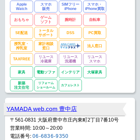
Apple
スマホ
SIMフリー
スマホ・
Watch
販売
iPhone
iPhone買取
ゲーム
おもちゃ
腕時計
自転車
ソフト
トータル
SE配送
DSS
PC買取
サポート
授乳室・
家計相談
法人窓口
搾乳室
窓口
リユース
リユース
リユース
TAXFREE
冷蔵庫
洗濯機
スマホ
家具
電動ソファ
インテリア
大塚家具
新築
リフォーム
カフェレスト
注文住宅
ショールーム
YAMADA web.com 豊中店
〒561-0831 大阪府豊中市庄内東町2丁目7番10号
営業時間: 10:00～20:00
電話番号:
06-6836-9350