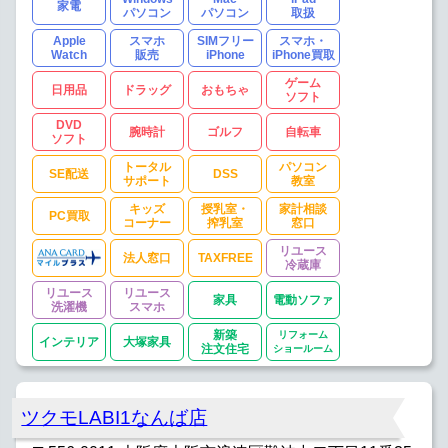
家電
パソコン
パソコン
取扱
Apple
スマホ
SIMフリー
スマホ・
Watch
販売
iPhone
iPhone買取
ゲーム
日用品
ドラッグ
おもちゃ
ソフト
DVD
腕時計
ゴルフ
自転車
ソフト
トータル
パソコン
SE配送
DSS
サポート
教室
キッズ
授乳室・
家計相談
PC買取
コーナー
搾乳室
窓口
リユース
法人窓口
TAXFREE
冷蔵庫
リユース
リユース
家具
電動ソファ
洗濯機
スマホ
新築
リフォーム
インテリア
大塚家具
注文住宅
ショールーム
ツクモLABI1なんば店