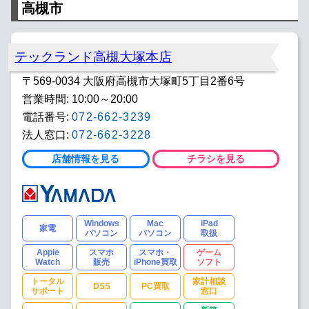
高槻市
テックランド高槻大塚本店
〒569-0034 大阪府高槻市大塚町5丁目2番6号
営業時間: 10:00～20:00
電話番号:
072-662-3239
法人窓口:
072-662-3228
店舗情報を見る
チラシを見る
Windows
Mac
iPad
家電
パソコン
パソコン
取扱
Apple
スマホ
スマホ・
ゲーム
Watch
販売
iPhone買取
ソフト
トータル
家計相談
DSS
PC買取
サポート
窓口