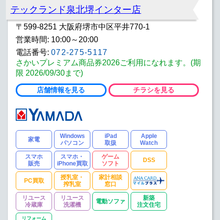
テックランド泉北堺インター店
〒599-8251 大阪府堺市中区平井770-1
営業時間: 10:00～20:00
電話番号:
072-275-5117
さかいプレミアム商品券2026ご利用になれます。(期
限 2026/09/30まで)
店舗情報を見る
チラシを見る
Windows
iPad
Apple
家電
パソコン
取扱
Watch
スマホ
スマホ・
ゲーム
DSS
販売
iPhone買取
ソフト
授乳室・
家計相談
PC買取
搾乳室
窓口
リユース
リユース
新築
電動ソファ
冷蔵庫
洗濯機
注文住宅
リフォーム