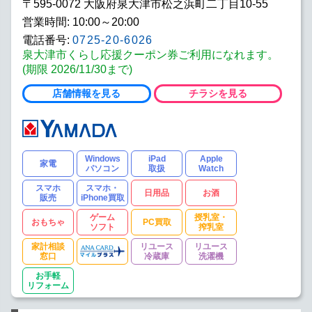
〒595-0072 大阪府泉大津市松之浜町二丁目10-55
営業時間: 10:00～20:00
電話番号:
0725-20-6026
泉大津市くらし応援クーポン券ご利用になれます。
(期限 2026/11/30まで)
店舗情報を見る
チラシを見る
Windows
iPad
Apple
家電
パソコン
取扱
Watch
スマホ
スマホ・
日用品
お酒
販売
iPhone買取
ゲーム
授乳室・
おもちゃ
PC買取
ソフト
搾乳室
家計相談
リユース
リユース
窓口
冷蔵庫
洗濯機
お手軽
リフォーム