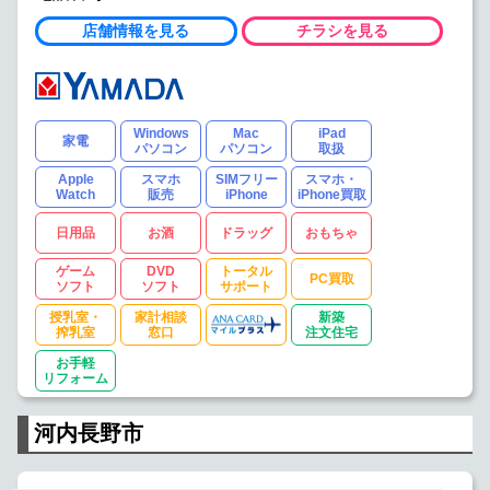
店舗情報を見る
チラシを見る
Windows
Mac
iPad
家電
パソコン
パソコン
取扱
Apple
スマホ
SIMフリー
スマホ・
Watch
販売
iPhone
iPhone買取
日用品
お酒
ドラッグ
おもちゃ
ゲーム
DVD
トータル
PC買取
ソフト
ソフト
サポート
授乳室・
家計相談
新築
搾乳室
窓口
注文住宅
お手軽
リフォーム
河内長野市