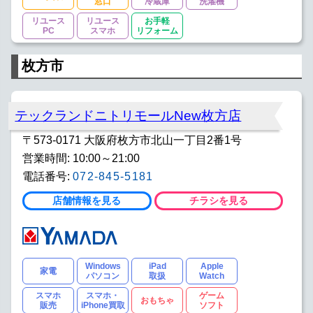
窓口
冷蔵庫
洗濯機
リユース
リユース
お手軽
PC
スマホ
リフォーム
枚方市
テックランドニトリモールNew枚方店
〒573-0171 大阪府枚方市北山一丁目2番1号
営業時間: 10:00～21:00
電話番号:
072-845-5181
店舗情報を見る
チラシを見る
Windows
iPad
Apple
家電
パソコン
取扱
Watch
スマホ
スマホ・
ゲーム
おもちゃ
販売
iPhone買取
ソフト