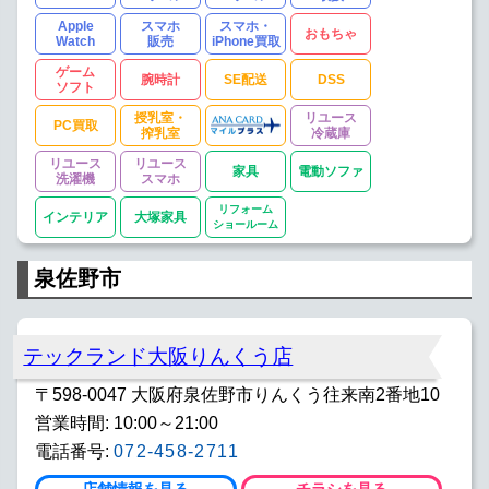
Apple
スマホ
スマホ・
おもちゃ
Watch
販売
iPhone買取
ゲーム
腕時計
SE配送
DSS
ソフト
授乳室・
リユース
PC買取
搾乳室
冷蔵庫
リユース
リユース
家具
電動ソファ
洗濯機
スマホ
リフォーム
インテリア
大塚家具
ショールーム
泉佐野市
テックランド大阪りんくう店
〒598-0047 大阪府泉佐野市りんくう往来南2番地10
営業時間: 10:00～21:00
電話番号:
072-458-2711
店舗情報を見る
チラシを見る