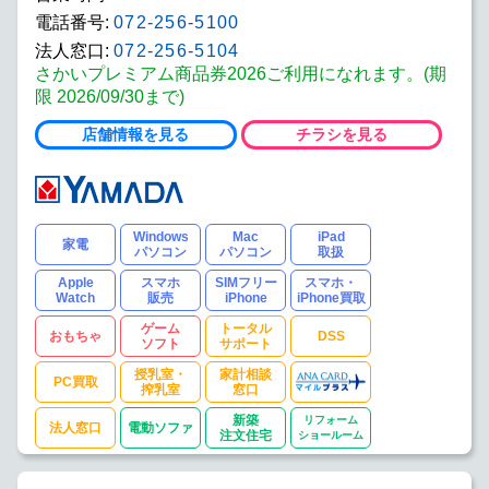
電話番号:
072-256-5100
法人窓口:
072-256-5104
さかいプレミアム商品券2026ご利用になれます。(期
限 2026/09/30まで)
店舗情報を見る
チラシを見る
Windows
Mac
iPad
家電
パソコン
パソコン
取扱
Apple
スマホ
SIMフリー
スマホ・
Watch
販売
iPhone
iPhone買取
ゲーム
トータル
おもちゃ
DSS
ソフト
サポート
授乳室・
家計相談
PC買取
搾乳室
窓口
新築
リフォーム
法人窓口
電動ソファ
注文住宅
ショールーム