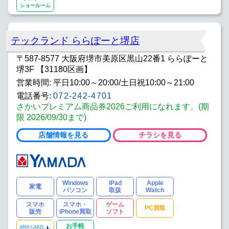
ショールーム
テックランド ららぽーと堺店
〒587-8577 大阪府堺市美原区黒山22番1 ららぽーと
堺3F 【31180区画】
営業時間: 平日10:00～20:00/土日祝10:00～21:00
電話番号:
072-242-4701
さかいプレミアム商品券2026ご利用になれます。(期
限 2026/09/30まで)
店舗情報を見る
チラシを見る
Windows
iPad
Apple
家電
パソコン
取扱
Watch
スマホ
スマホ・
ゲーム
PC買取
販売
iPhone買取
ソフト
お手軽