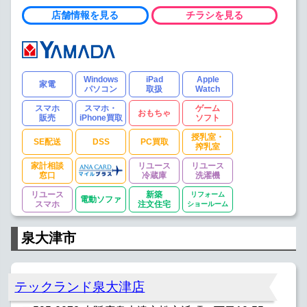
店舗情報を見る
チラシを見る
Windows
iPad
Apple
家電
パソコン
取扱
Watch
スマホ
スマホ・
ゲーム
おもちゃ
販売
iPhone買取
ソフト
授乳室・
SE配送
DSS
PC買取
搾乳室
家計相談
リユース
リユース
窓口
冷蔵庫
洗濯機
リユース
新築
リフォーム
電動ソファ
スマホ
注文住宅
ショールーム
泉大津市
テックランド泉大津店