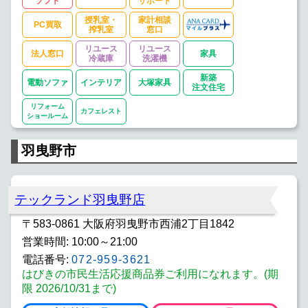
ソフト
サポート
授乳室・
家計相談
PC買取
搾乳室
窓口
リユース
リユース
法人窓口
家具
冷蔵庫
洗濯機
新築
電動ソファ
インテリア
大塚家具
注文住宅
リフォーム
カフェレスト
ショールーム
羽曳野市
テックランド羽曳野店
〒583-0861 大阪府羽曳野市西浦2丁目1842
営業時間: 10:00～21:00
電話番号:
072-959-3621
はびきの市民生活応援商品券ご利用になれます。(期
限 2026/10/31まで)