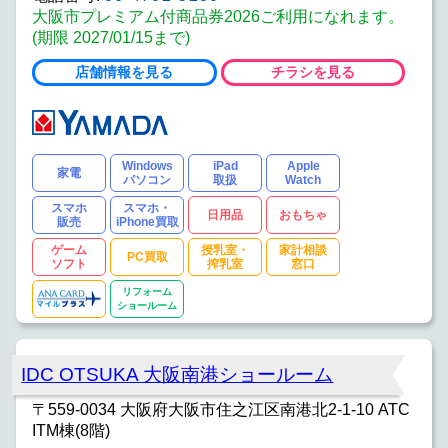
大阪市プレミアム付商品券2026ご利用になれます。
(期限 2027/01/15まで)
店舗情報を見る
チラシを見る
Windows
iPad
Apple
家電
パソコン
取扱
Watch
スマホ
スマホ・
日用品
おもちゃ
販売
iPhone買取
ゲーム
授乳室・
家計相談
PC買取
ソフト
搾乳室
窓口
リフォーム
ショールーム
IDC OTSUKA 大阪南港ショールーム
〒559-0034 大阪府大阪市住之江区南港北2-1-10 ATC
ITM棟(8階)