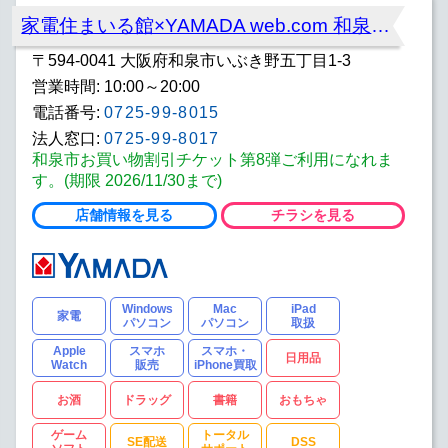
家電住まいる館×YAMADA web.com 和泉中央本店
〒594-0041 大阪府和泉市いぶき野五丁目1-3
営業時間: 10:00～20:00
電話番号:
0725-99-8015
法人窓口:
0725-99-8017
和泉市お買い物割引チケット第8弾ご利用になれま
す。(期限 2026/11/30まで)
店舗情報を見る
チラシを見る
Windows
Mac
iPad
家電
パソコン
パソコン
取扱
Apple
スマホ
スマホ・
日用品
Watch
販売
iPhone買取
お酒
ドラッグ
書籍
おもちゃ
ゲーム
トータル
SE配送
DSS