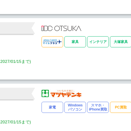
家具
インテリア
大塚家具
7/01/15まで)
Windows
スマホ・
家電
PC買取
パソコン
iPhone買取
7/01/15まで)