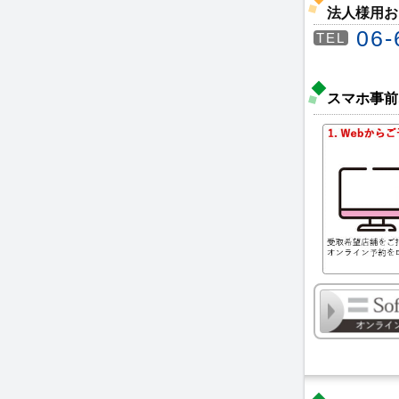
法人様用お
06-
TEL
スマホ事前