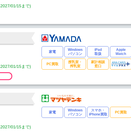
7/01/15まで)
Windows
iPad
Apple
家電
パソコン
取扱
Watch
授乳室・
家計相談
PC買取
7/01/15まで)
搾乳室
窓口
Windows
スマホ・
家電
PC買取
パソコン
iPhone買取
7/01/15まで)