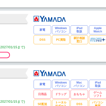
Windows
iPad
Apple
家電
パソコン
取扱
Watch
家計相談
DSS
PC買取
窓口
7/01/15まで)
Windows
Mac
iPad
家電
パソコン
パソコン
取扱
ゲーム
日用品
ドラッグ
おもちゃ
ソフト
7/01/15まで)
トータル
パソコン
SE配送
DSS
サポート
教室