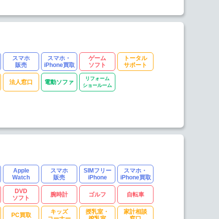
スマホ
スマホ・
ゲーム
トータル
販売
iPhone買取
ソフト
サポート
リフォーム
法人窓口
電動ソファ
ショールーム
Apple
スマホ
SIMフリー
スマホ・
Watch
販売
iPhone
iPhone買取
DVD
腕時計
ゴルフ
自転車
ソフト
キッズ
授乳室・
家計相談
PC買取
コーナー
搾乳室
窓口