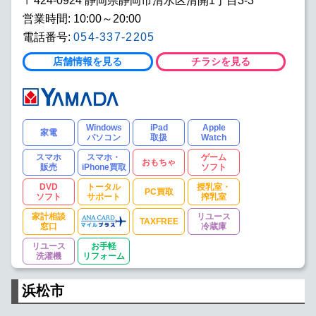
〒424-0924 静岡県静岡市清水区清開1丁目3-3
営業時間: 10:00～20:00
電話番号:
054-337-2205
店舗情報を見る
チラシを見る
Windows
iPad
Apple
家電
パソコン
取扱
Watch
スマホ
スマホ・
ゲーム
おもちゃ
販売
iPhone買取
ソフト
DVD
トータル
授乳室・
PC買取
ソフト
サポート
搾乳室
家計相談
リユース
TAXFREE
窓口
冷蔵庫
リユース
お手軽
洗濯機
リフォーム
浜松市