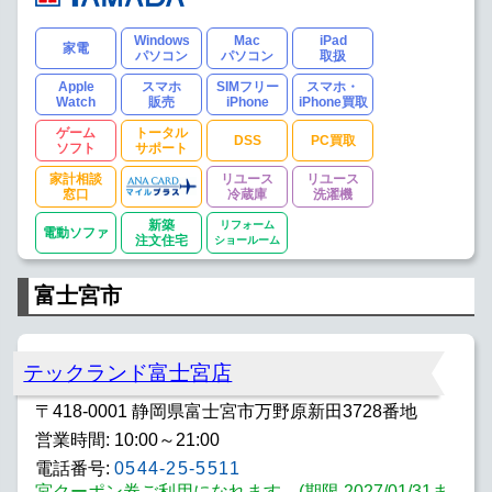
Windows
Mac
iPad
家電
パソコン
パソコン
取扱
Apple
スマホ
SIMフリー
スマホ・
Watch
販売
iPhone
iPhone買取
ゲーム
トータル
DSS
PC買取
ソフト
サポート
家計相談
リユース
リユース
窓口
冷蔵庫
洗濯機
新築
リフォーム
電動ソファ
注文住宅
ショールーム
富士宮市
テックランド富士宮店
〒418-0001 静岡県富士宮市万野原新田3728番地
営業時間: 10:00～21:00
電話番号:
0544-25-5511
宮クーポン券ご利用になれます。(期限 2027/01/31ま