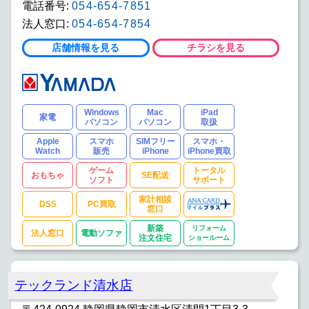
電話番号:
054-654-7851
法人窓口:
054-654-7854
店舗情報を見る
チラシを見る
Windows
Mac
iPad
家電
パソコン
パソコン
取扱
Apple
スマホ
SIMフリー
スマホ・
Watch
販売
iPhone
iPhone買取
ゲーム
トータル
おもちゃ
SE配送
ソフト
サポート
家計相談
DSS
PC買取
窓口
新築
リフォーム
法人窓口
電動ソファ
注文住宅
ショールーム
テックランド清水店