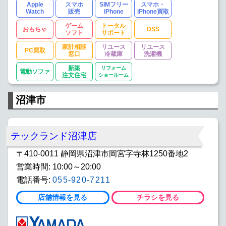
Apple
スマホ
SIMフリー
スマホ・
Watch
販売
iPhone
iPhone買取
ゲーム
トータル
おもちゃ
DSS
ソフト
サポート
家計相談
リユース
リユース
PC買取
窓口
冷蔵庫
洗濯機
新築
リフォーム
電動ソファ
注文住宅
ショールーム
沼津市
テックランド沼津店
〒410-0011 静岡県沼津市岡宮字寺林1250番地2
営業時間: 10:00～20:00
電話番号:
055-920-7211
店舗情報を見る
チラシを見る