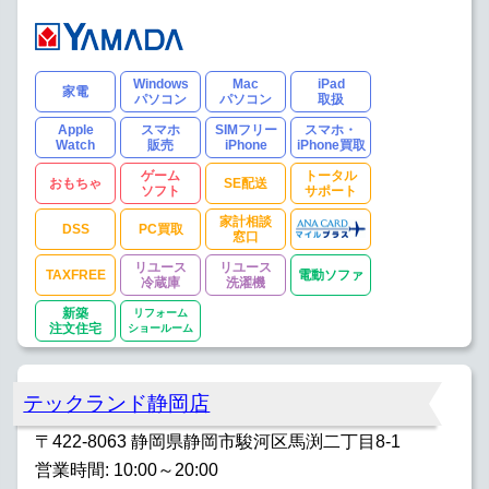
Windows
Mac
iPad
家電
パソコン
パソコン
取扱
Apple
スマホ
SIMフリー
スマホ・
Watch
販売
iPhone
iPhone買取
ゲーム
トータル
おもちゃ
SE配送
ソフト
サポート
家計相談
DSS
PC買取
窓口
リユース
リユース
TAXFREE
電動ソファ
冷蔵庫
洗濯機
新築
リフォーム
注文住宅
ショールーム
テックランド静岡店
〒422-8063 静岡県静岡市駿河区馬渕二丁目8-1
営業時間: 10:00～20:00