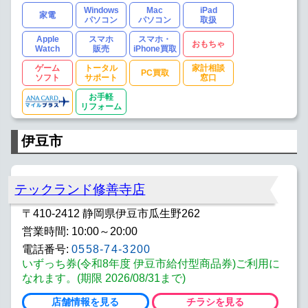
Windows
Mac
iPad
家電
パソコン
パソコン
取扱
Apple
スマホ
スマホ・
おもちゃ
Watch
販売
iPhone買取
ゲーム
トータル
家計相談
PC買取
ソフト
サポート
窓口
お手軽
リフォーム
伊豆市
テックランド修善寺店
〒410-2412 静岡県伊豆市瓜生野262
営業時間: 10:00～20:00
電話番号:
0558-74-3200
いずっち券(令和8年度 伊豆市給付型商品券)ご利用に
なれます。(期限 2026/08/31まで)
店舗情報を見る
チラシを見る