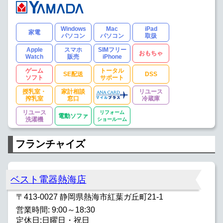
Windows
Mac
iPad
家電
パソコン
パソコン
取扱
Apple
スマホ
SIMフリー
おもちゃ
Watch
販売
iPhone
ゲーム
トータル
SE配送
DSS
ソフト
サポート
授乳室・
家計相談
リユース
搾乳室
窓口
冷蔵庫
リユース
リフォーム
電動ソファ
洗濯機
ショールーム
フランチャイズ
ベスト電器熱海店
〒413-0027 静岡県熱海市紅葉ガ丘町21-1
営業時間: 9:00～18:30
定休日:日曜日・祝日