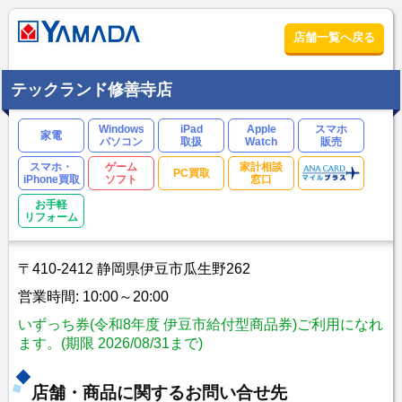
店舗一覧へ戻る
テックランド修善寺店
Windows
iPad
Apple
スマホ
家電
パソコン
取扱
Watch
販売
スマホ・
ゲーム
家計相談
PC買取
iPhone買取
ソフト
窓口
お手軽
リフォーム
〒410-2412 静岡県伊豆市瓜生野262
営業時間: 10:00～20:00
いずっち券(令和8年度 伊豆市給付型商品券)ご利用になれ
ます。(期限 2026/08/31まで)
店舗・商品に関するお問い合せ先