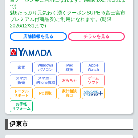
で)
魅6たっぷり元気わく湧くクーポンSUPER(富士宮市
プレミアム付商品券)ご利用になれます。(期限
2026/12/31まで)
店舗情報を見る
チラシを見る
Windows
iPad
Apple
家電
パソコン
取扱
Watch
スマホ
スマホ・
ゲーム
おもちゃ
販売
iPhone買取
ソフト
トータル
家計相談
PC買取
サポート
窓口
お手軽
リフォーム
伊東市