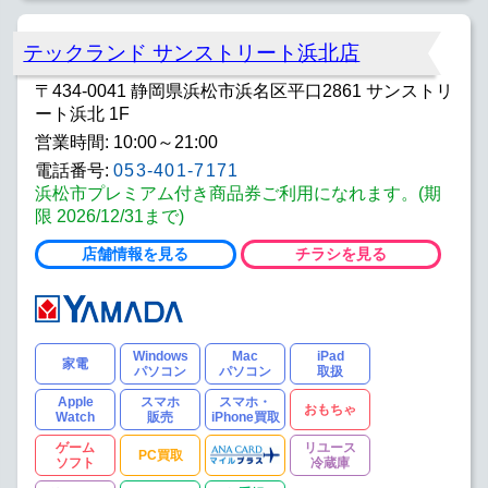
テックランド サンストリート浜北店
〒434-0041 静岡県浜松市浜名区平口2861 サンストリ
ート浜北 1F
営業時間: 10:00～21:00
電話番号:
053-401-7171
浜松市プレミアム付き商品券ご利用になれます。(期
限 2026/12/31まで)
店舗情報を見る
チラシを見る
Windows
Mac
iPad
家電
パソコン
パソコン
取扱
Apple
スマホ
スマホ・
おもちゃ
Watch
販売
iPhone買取
ゲーム
リユース
PC買取
ソフト
冷蔵庫