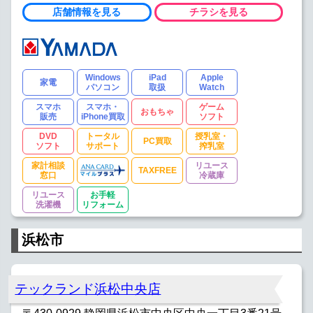
店舗情報を見る
チラシを見る
Windows
iPad
Apple
家電
パソコン
取扱
Watch
スマホ
スマホ・
ゲーム
おもちゃ
販売
iPhone買取
ソフト
DVD
トータル
授乳室・
PC買取
ソフト
サポート
搾乳室
家計相談
リユース
TAXFREE
窓口
冷蔵庫
リユース
お手軽
洗濯機
リフォーム
浜松市
テックランド浜松中央店