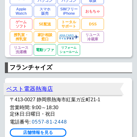
パソコン
パソコン
取扱
Apple
スマホ
SIMフリー
おもちゃ
Watch
販売
iPhone
ゲーム
トータル
SE配送
DSS
ソフト
サポート
授乳室・
家計相談
リユース
搾乳室
窓口
冷蔵庫
リユース
リフォーム
電動ソファ
洗濯機
ショールーム
フランチャイズ
ベスト電器熱海店
〒413-0027 静岡県熱海市紅葉ガ丘町21-1
営業時間: 9:00～18:30
定休日:日曜日・祝日
電話番号:
0557-81-2448
店舗情報を見る