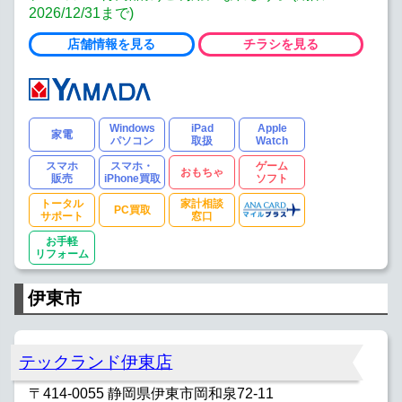
2026/12/31まで)
店舗情報を見る
チラシを見る
Windows
iPad
Apple
家電
パソコン
取扱
Watch
スマホ
スマホ・
ゲーム
おもちゃ
販売
iPhone買取
ソフト
トータル
家計相談
PC買取
サポート
窓口
お手軽
リフォーム
伊東市
テックランド伊東店
〒414-0055 静岡県伊東市岡和泉72-11