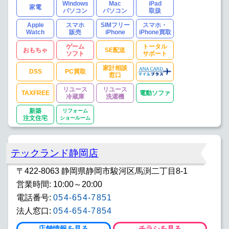
Windows
Mac
iPad
家電
パソコン
パソコン
取扱
Apple
スマホ
SIMフリー
スマホ・
Watch
販売
iPhone
iPhone買取
ゲーム
トータル
おもちゃ
SE配送
ソフト
サポート
家計相談
DSS
PC買取
窓口
リユース
リユース
TAXFREE
電動ソファ
冷蔵庫
洗濯機
新築
リフォーム
注文住宅
ショールーム
テックランド静岡店
〒422-8063 静岡県静岡市駿河区馬渕二丁目8-1
営業時間: 10:00～20:00
電話番号:
054-654-7851
法人窓口:
054-654-7854
店舗情報を見る
チラシを見る