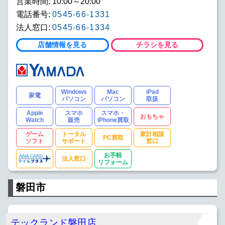
営業時間: 10:00～20:00
電話番号:
0545-66-1331
法人窓口:
0545-66-1334
店舗情報を見る
チラシを見る
Windows
Mac
iPad
家電
パソコン
パソコン
取扱
Apple
スマホ
スマホ・
おもちゃ
Watch
販売
iPhone買取
ゲーム
トータル
家計相談
PC買取
ソフト
サポート
窓口
お手軽
法人窓口
リフォーム
磐田市
テックランド磐田店