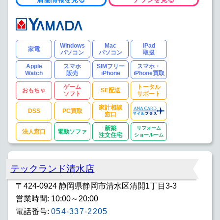
Windows
Mac
iPad
家電
パソコン
パソコン
取扱
Apple
スマホ
SIMフリー
スマホ・
Watch
販売
iPhone
iPhone買取
ゲーム
トータル
おもちゃ
SE配送
ソフト
サポート
家計相談
DSS
PC買取
窓口
新築
リフォーム
法人窓口
電動ソファ
注文住宅
ショールーム
テックランド清水店
〒424-0924 静岡県静岡市清水区清開1丁目3-3
営業時間: 10:00～20:00
電話番号:
054-337-2205