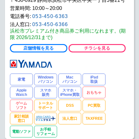
〒430-0929 静岡県浜松市中央区中央一丁目3番21号
営業時間: 10:00～20:00
電話番号:
053-450-6363
法人窓口:
053-450-6366
浜松市プレミアム付き商品券ご利用になれます。(期
限 2026/12/31まで)
店舗情報を見る
チラシを見る
Windows
Mac
iPad
家電
パソコン
パソコン
取扱
Apple
スマホ
スマホ・
おもちゃ
Watch
販売
iPhone買取
ゲーム
トータル
DSS
PC買取
ソフト
サポート
家計相談
法人窓口
TAXFREE
窓口
お手軽
電動ソファ
リフォーム