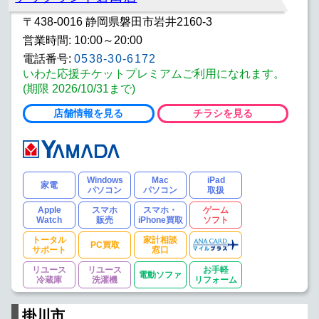
〒438-0016 静岡県磐田市岩井2160-3
営業時間: 10:00～20:00
電話番号:
0538-30-6172
いわた応援チケットプレミアムご利用になれます。
(期限 2026/10/31まで)
店舗情報を見る
チラシを見る
Windows
Mac
iPad
家電
パソコン
パソコン
取扱
Apple
スマホ
スマホ・
ゲーム
Watch
販売
iPhone買取
ソフト
トータル
家計相談
PC買取
サポート
窓口
リユース
リユース
お手軽
電動ソファ
冷蔵庫
洗濯機
リフォーム
掛川市