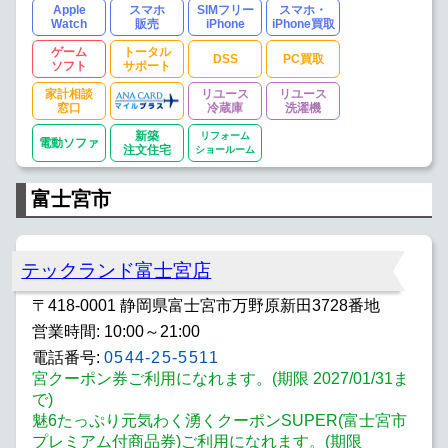
Apple
スマホ
SIMフリー
スマホ・
Watch
販売
iPhone
iPhone買取
ゲーム
トータル
DSS
PC買取
ソフト
サポート
家計相談
リユース
リユース
窓口
冷蔵庫
洗濯機
新築
リフォーム
電動ソファ
注文住宅
ショールーム
富士宮市
テックランド富士宮店
〒418-0001 静岡県富士宮市万野原新田3728番地
営業時間: 10:00～21:00
電話番号:
0544-25-5511
宮クーポン券ご利用になれます。(期限 2027/01/31ま
で)
魅6たっぷり元気わく湧くクーポンSUPER(富士宮市
プレミアム付商品券)ご利用になれます。(期限