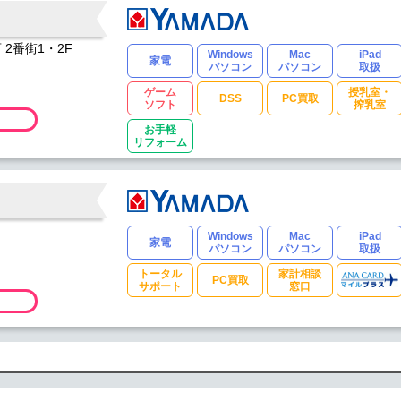
 2番街1・2F
Windows
Mac
iPad
家電
パソコン
パソコン
取扱
ゲーム
授乳室・
DSS
PC買取
ソフト
搾乳室
お手軽
リフォーム
Windows
Mac
iPad
家電
パソコン
パソコン
取扱
トータル
家計相談
PC買取
サポート
窓口