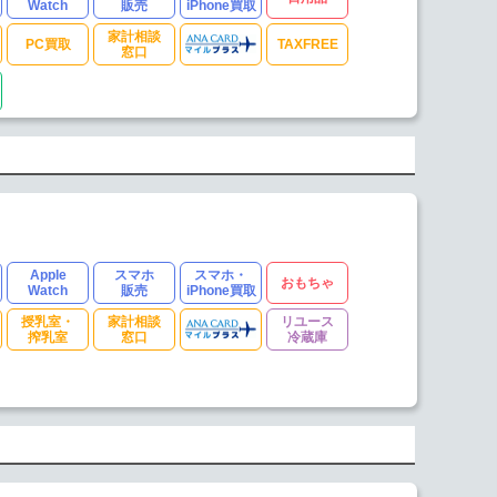
Watch
販売
iPhone買取
家計相談
PC買取
TAXFREE
窓口
Apple
スマホ
スマホ・
おもちゃ
Watch
販売
iPhone買取
授乳室・
家計相談
リユース
搾乳室
窓口
冷蔵庫