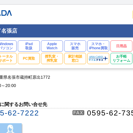
ド名張店
Windows
iPad
Apple
スマホ
スマホ・
日用品
パソコン
取扱
Watch
販売
iPhone買取
トータル
授乳室・
家計相談
お手軽
PC買取
サポート
搾乳室
窓口
リフォーム
 三重県名張市蔵持町原出1772
0～20:00
に関するお問い合せ先
5-62-7222
0595-62-73
FAX