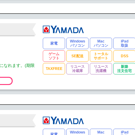
Windows
Mac
iPad
家電
パソコン
パソコン
取扱
ゲーム
トータル
SE配送
DSS
ソフト
サポート
になれます。(期限
リユース
リユース
新築
TAXFREE
冷蔵庫
洗濯機
注文住宅
Windows
Mac
iPad
家電