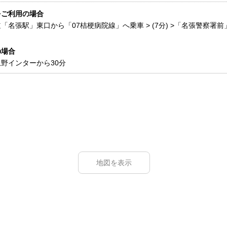
をご利用の場合
「名張駅」東口から「07桔梗病院線」へ乗車 > (7分) >「名張警察署前」
の場合
野インターから30分
地図を表示