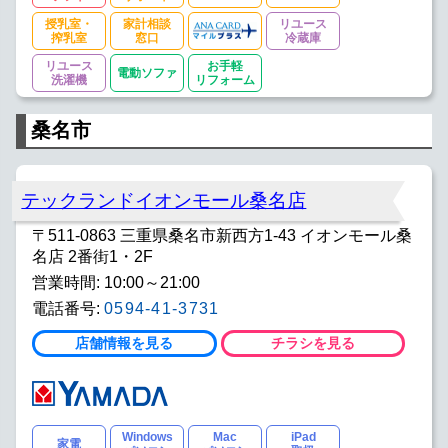
授乳室・
家計相談
リユース
搾乳室
窓口
冷蔵庫
リユース
お手軽
電動ソファ
洗濯機
リフォーム
桑名市
テックランドイオンモール桑名店
〒511-0863 三重県桑名市新西方1-43 イオンモール桑
名店 2番街1・2F
営業時間: 10:00～21:00
電話番号:
0594-41-3731
店舗情報を見る
チラシを見る
Windows
Mac
iPad
家電