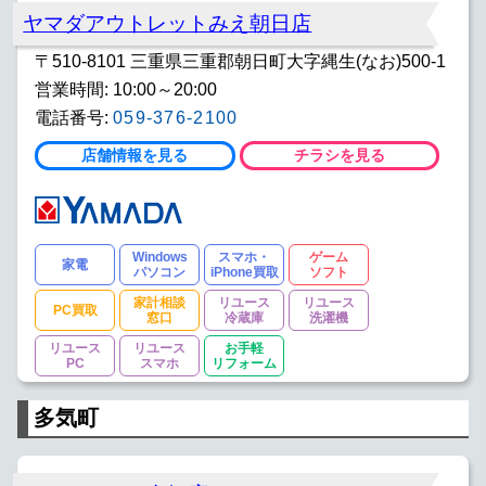
ヤマダアウトレットみえ朝日店
〒510-8101 三重県三重郡朝日町大字縄生(なお)500-1
営業時間: 10:00～20:00
電話番号:
059-376-2100
店舗情報を見る
チラシを見る
Windows
スマホ・
ゲーム
家電
パソコン
iPhone買取
ソフト
家計相談
リユース
リユース
PC買取
窓口
冷蔵庫
洗濯機
リユース
リユース
お手軽
PC
スマホ
リフォーム
多気町