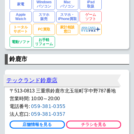
Windows
Mac
iPad
家電
パソコン
パソコン
取扱
Apple
スマホ
スマホ・
ゲーム
Watch
販売
iPhone買取
ソフト
トータル
家計相談
PC買取
サポート
窓口
お手軽
電動ソファ
リフォーム
鈴鹿市
テックランド鈴鹿店
〒513-0813 三重県鈴鹿市北玉垣町字中野787番地
営業時間: 10:00～20:00
電話番号:
059-381-0355
法人窓口:
059-381-0357
店舗情報を見る
チラシを見る