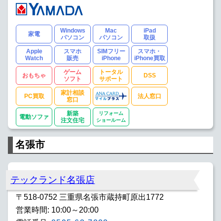
Windows
Mac
iPad
家電
パソコン
パソコン
取扱
Apple
スマホ
SIMフリー
スマホ・
Watch
販売
iPhone
iPhone買取
ゲーム
トータル
おもちゃ
DSS
ソフト
サポート
家計相談
PC買取
法人窓口
窓口
新築
リフォーム
電動ソファ
注文住宅
ショールーム
名張市
テックランド名張店
〒518-0752 三重県名張市蔵持町原出1772
営業時間: 10:00～20:00