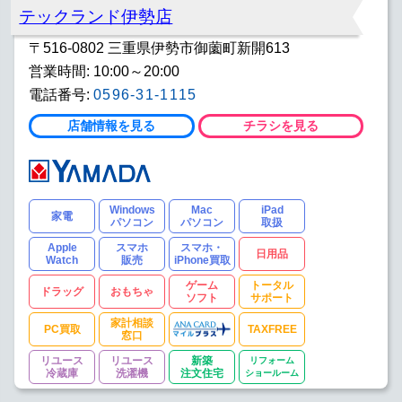
テックランド伊勢店
〒516-0802 三重県伊勢市御薗町新開613
営業時間: 10:00～20:00
電話番号:
0596-31-1115
店舗情報を見る
チラシを見る
Windows
Mac
iPad
家電
パソコン
パソコン
取扱
Apple
スマホ
スマホ・
日用品
Watch
販売
iPhone買取
ゲーム
トータル
ドラッグ
おもちゃ
ソフト
サポート
家計相談
PC買取
TAXFREE
窓口
リユース
リユース
新築
リフォーム
冷蔵庫
洗濯機
注文住宅
ショールーム