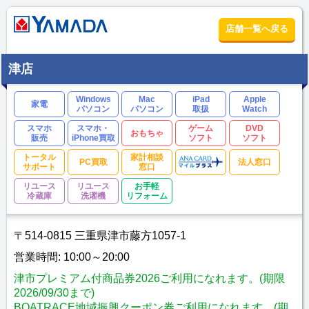
店舗一覧へ戻る
津店
Windows
Mac
iPad
Apple
家電
パソコン
パソコン
取扱
Watch
スマホ
スマホ・
ゲーム
DVD
おもちゃ
販売
iPhone買取
ソフト
ソフト
トータル
家計相談
PC買取
法人窓口
サポート
窓口
リユース
リユース
お手軽
冷蔵庫
洗濯機
リフォーム
〒514-0815 三重県津市藤方1057-1
営業時間: 10:00～20:00
津市プレミアム付商品券2026ご利用になれます。(期限
2026/09/30まで)
BOATRACE地域振興クーポン券ご利用になれます。(期