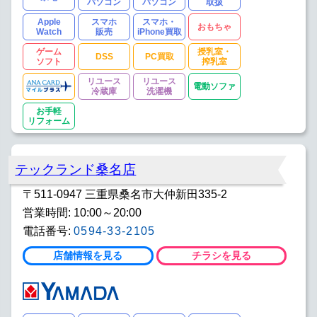
パソコン
パソコン
取扱
Apple
スマホ
スマホ・
おもちゃ
Watch
販売
iPhone買取
ゲーム
授乳室・
DSS
PC買取
ソフト
搾乳室
リユース
リユース
電動ソファ
冷蔵庫
洗濯機
お手軽
リフォーム
テックランド桑名店
〒511-0947 三重県桑名市大仲新田335-2
営業時間: 10:00～20:00
電話番号:
0594-33-2105
店舗情報を見る
チラシを見る