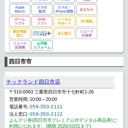
Apple
スマホ
スマホ・
おもちゃ
Watch
販売
iPhone買取
ゲーム
DVD
トータル
PC買取
ソフト
ソフト
サポート
家計相談
リユース
法人窓口
窓口
冷蔵庫
リユース
お手軽
洗濯機
リフォーム
四日市市
テックランド四日市店
〒510-0063 三重県四日市市十七軒町1-26
営業時間: 10:00～20:00
電話番号:
059-350-2111
法人窓口:
059-350-2112
よんデジ券(四日市市プレミアム付デジタル商品券)ご
利用になれます。(期限 2026/10/31まで)