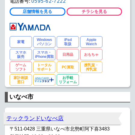
電話番号:
0595-62-7222
店舗情報を見る
チラシを見る
Windows
iPad
Apple
家電
パソコン
取扱
Watch
スマホ
スマホ・
日用品
おもちゃ
販売
iPhone買取
ゲーム
トータル
授乳室・
PC買取
ソフト
サポート
搾乳室
家計相談
お手軽
窓口
リフォーム
いなべ市
テックランドいなべ店
〒511-0428 三重県いなべ市北勢町阿下喜3483