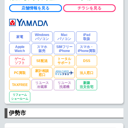
店舗情報を見る
チラシを見る
Windows
Mac
iPad
家電
パソコン
パソコン
取扱
Apple
スマホ
SIMフリー
スマホ・
Watch
販売
iPhone
iPhone買取
ゲーム
トータル
SE配送
DSS
ソフト
サポート
家計相談
PC買取
法人窓口
窓口
リユース
リユース
新築
TAXFREE
冷蔵庫
洗濯機
注文住宅
リフォーム
ショールーム
伊勢市