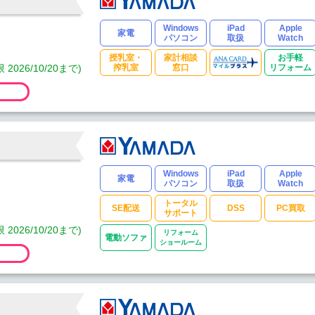
Windows
iPad
Apple
家電
パソコン
取扱
Watch
授乳室・
家計相談
お手軽
6/10/20まで)
搾乳室
窓口
リフォーム
Windows
iPad
Apple
家電
パソコン
取扱
Watch
トータル
SE配送
DSS
PC買取
サポート
6/10/20まで)
リフォーム
電動ソファ
ショールーム