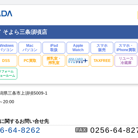
 そよら三条須頃店
Windows
Mac
iPad
Apple
スマホ
スマホ・
パソコン
パソコン
取扱
Watch
販売
iPhone買取
授乳室・
リユース
DSS
PC買取
TAXFREE
搾乳室
冷蔵庫
リフォーム
ョールーム
 新潟県三条市上須頃5009-1
～20:00
に関するお問い合せ先
6-64-8262
0256-64-82
FAX