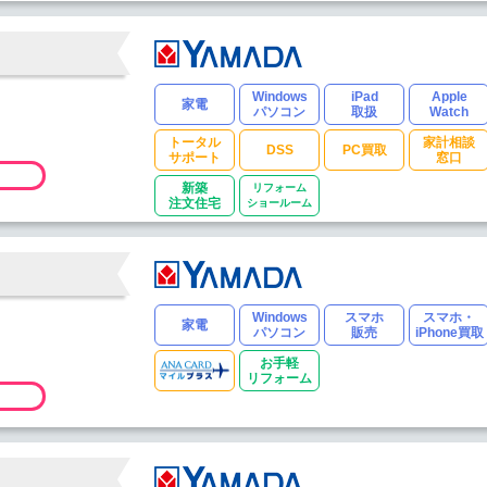
Windows
iPad
Apple
家電
パソコン
取扱
Watch
トータル
家計相談
DSS
PC買取
サポート
窓口
新築
リフォーム
注文住宅
ショールーム
Windows
スマホ
スマホ・
家電
パソコン
販売
iPhone買取
お手軽
リフォーム