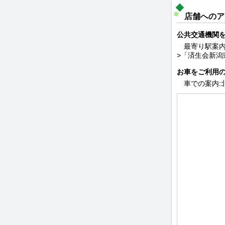
店舗へのア
公共交通機関
最寄り駅案内
>「済生会新潟
お車をご利用
車での案内: