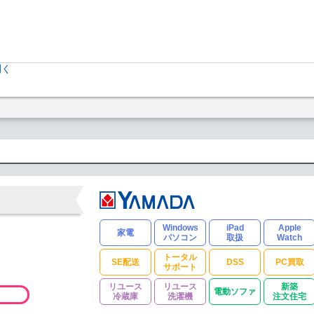
開く
Windows
iPad
Apple
家電
パソコン
取扱
Watch
トータル
SE配送
DSS
PC買取
サポート
リユース
リユース
新築
電動ソファ
冷蔵庫
洗濯機
注文住宅