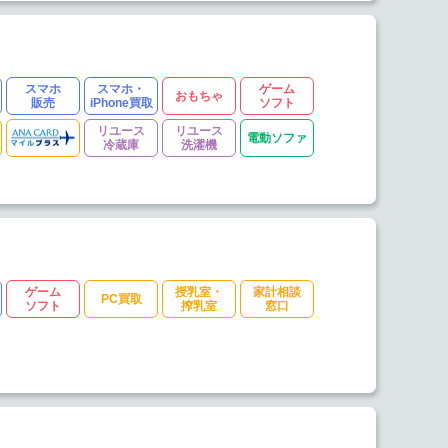
スマホ
スマホ・
ゲーム
おもちゃ
販売
iPhone買取
ソフト
リユース
リユース
電動ソファ
冷蔵庫
洗濯機
ゲーム
授乳室・
家計相談
PC買取
ソフト
搾乳室
窓口