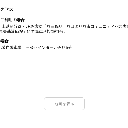
クセス
をご利用の場合
:上越新幹線・JR弥彦線「燕三条駅」燕口より燕市コミュニティバス実
県央基幹病院」にて降車>徒歩約1分。
の場合
北陸自動車道 三条燕インターから約5分
地図を表示