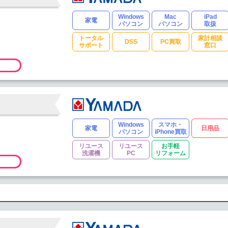
Windows
Mac
iPad
家電
パソコン
パソコン
取扱
トータル
家計相談
DSS
PC買取
サポート
窓口
Windows
スマホ・
家電
日用品
パソコン
iPhone買取
リユース
リユース
お手軽
洗濯機
PC
リフォーム