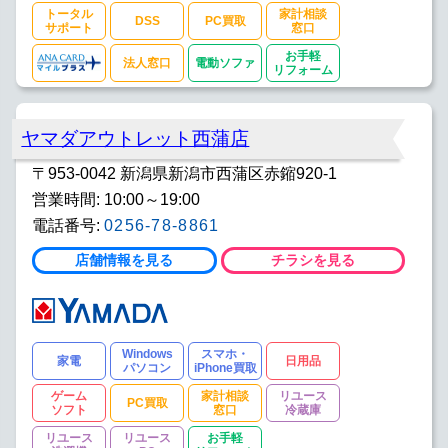
トータル
家計相談
DSS
PC買取
サポート
窓口
お手軽
法人窓口
電動ソファ
リフォーム
ヤマダアウトレット西蒲店
〒953-0042 新潟県新潟市西蒲区赤鏥920-1
営業時間: 10:00～19:00
電話番号:
0256-78-8861
店舗情報を見る
チラシを見る
Windows
スマホ・
家電
日用品
パソコン
iPhone買取
ゲーム
家計相談
リユース
PC買取
ソフト
窓口
冷蔵庫
リユース
リユース
お手軽