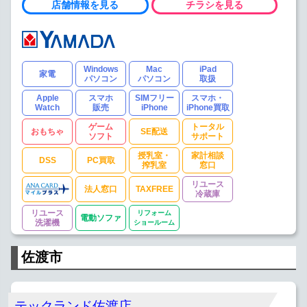
店舗情報を見る
チラシを見る
Windows
Mac
iPad
家電
パソコン
パソコン
取扱
Apple
スマホ
SIMフリー
スマホ・
Watch
販売
iPhone
iPhone買取
ゲーム
トータル
おもちゃ
SE配送
ソフト
サポート
授乳室・
家計相談
DSS
PC買取
搾乳室
窓口
リユース
法人窓口
TAXFREE
冷蔵庫
リユース
リフォーム
電動ソファ
洗濯機
ショールーム
佐渡市
テックランド佐渡店