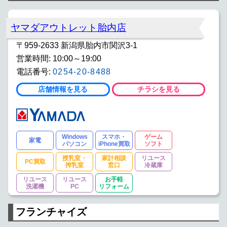
ヤマダアウトレット胎内店
〒959-2633 新潟県胎内市関沢3-1
営業時間: 10:00～19:00
電話番号:
0254-20-8488
店舗情報を見る
チラシを見る
Windows
スマホ・
ゲーム
家電
パソコン
iPhone買取
ソフト
授乳室・
家計相談
リユース
PC買取
搾乳室
窓口
冷蔵庫
リユース
リユース
お手軽
洗濯機
PC
リフォーム
フランチャイズ