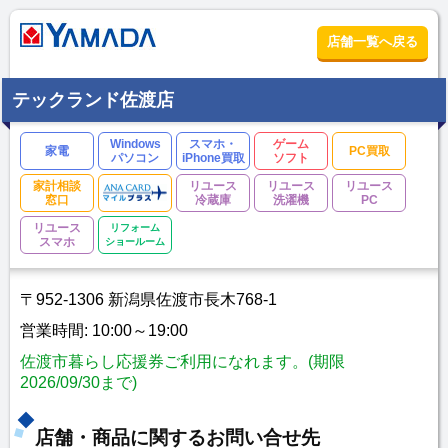
店舗一覧へ戻る
テックランド佐渡店
Windows
スマホ・
ゲーム
家電
PC買取
パソコン
iPhone買取
ソフト
家計相談
リユース
リユース
リユース
窓口
冷蔵庫
洗濯機
PC
リユース
リフォーム
スマホ
ショールーム
〒952-1306 新潟県佐渡市長木768-1
営業時間: 10:00～19:00
佐渡市暮らし応援券ご利用になれます。(期限
2026/09/30まで)
店舗・商品に関するお問い合せ先