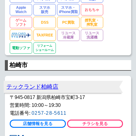
Apple
スマホ
スマホ・
おもちゃ
Watch
販売
iPhone買取
ゲーム
授乳室・
DSS
PC買取
ソフト
搾乳室
リユース
リユース
TAXFREE
冷蔵庫
洗濯機
リフォーム
電動ソファ
ショールーム
柏崎市
テックランド柏崎店
〒945-0817 新潟県柏崎市宝町3-17
営業時間: 10:00～19:30
電話番号:
0257-28-5611
店舗情報を見る
チラシを見る