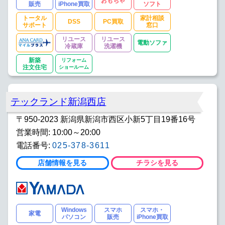
おもちゃ
販売
iPhone買取
ソフト
トータル
家計相談
DSS
PC買取
サポート
窓口
リユース
リユース
電動ソファ
冷蔵庫
洗濯機
新築
リフォーム
注文住宅
ショールーム
テックランド新潟西店
〒950-2023 新潟県新潟市西区小新5丁目19番16号
営業時間: 10:00～20:00
電話番号:
025-378-3611
店舗情報を見る
チラシを見る
Windows
スマホ
スマホ・
家電
パソコン
販売
iPhone買取