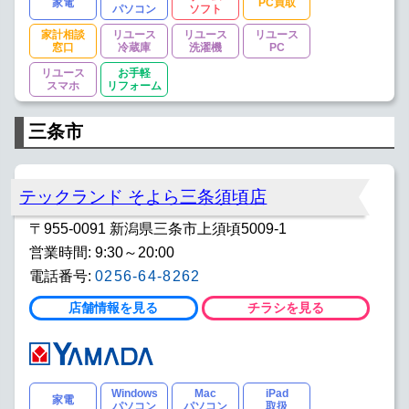
家電
PC買取
パソコン
ソフト
家計相談
リユース
リユース
リユース
窓口
冷蔵庫
洗濯機
PC
リユース
お手軽
スマホ
リフォーム
三条市
テックランド そよら三条須頃店
〒955-0091 新潟県三条市上須頃5009-1
営業時間: 9:30～20:00
電話番号:
0256-64-8262
店舗情報を見る
チラシを見る
Windows
Mac
iPad
家電
パソコン
パソコン
取扱