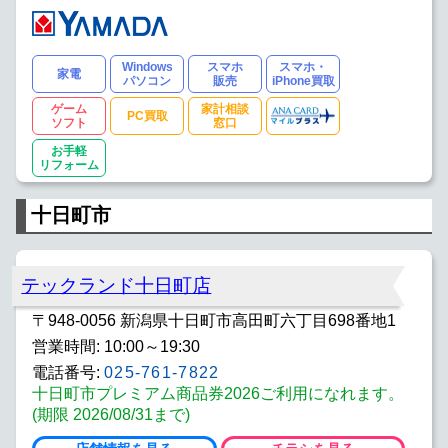
Windows
スマホ
スマホ・
家電
パソコン
販売
iPhone買取
ゲーム
家計相談
PC買取
ソフト
窓口
お手軽
リフォーム
十日町市
テックランド十日町店
〒948-0056 新潟県十日町市高田町六丁目698番地1
営業時間: 10:00～19:30
電話番号:
025-761-7822
十日町市プレミアム商品券2026ご利用になれます。
(期限 2026/08/31まで)