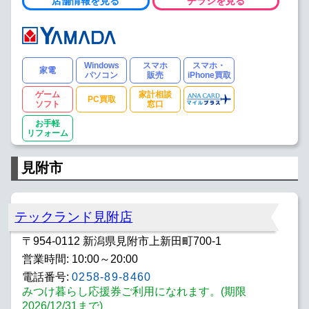
店舗情報を見る
チラシを見る
Windows
スマホ
スマホ・
家電
パソコン
販売
iPhone買取
ゲーム
家計相談
PC買取
ソフト
窓口
お手軽
リフォーム
見附市
テックランド見附店
〒954-0112 新潟県見附市上新田町700-1
営業時間: 10:00～20:00
電話番号:
0258-89-8460
みつけ暮らし応援券ご利用になれます。(期限
2026/12/31まで)