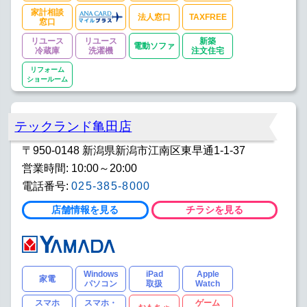
家計相談
法人窓口
TAXFREE
窓口
リユース
リユース
新築
電動ソファ
冷蔵庫
洗濯機
注文住宅
リフォーム
ショールーム
テックランド亀田店
〒950-0148 新潟県新潟市江南区東早通1-1-37
営業時間: 10:00～20:00
電話番号:
025-385-8000
店舗情報を見る
チラシを見る
Windows
iPad
Apple
家電
パソコン
取扱
Watch
スマホ
スマホ・
ゲーム