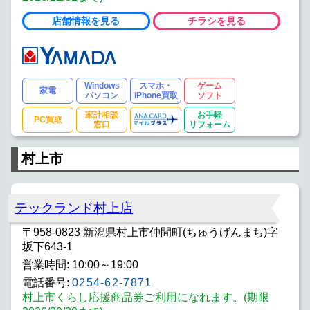
店舗情報を見る
チラシを見る
Windows
スマホ・
ゲーム
家電
パソコン
iPhone買取
ソフト
家計相談
お手軽
PC買取
窓口
リフォーム
村上市
テックランド村上店
〒958-0823 新潟県村上市仲間町(ちゅうげんまち)字
坂下643-1
営業時間: 10:00～19:00
電話番号:
0254-62-7871
村上市くらし応援商品券ご利用になれます。(期限