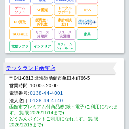
ゲーム
トータル
SE配送
DSS
ソフト
サポート
授乳室・
家計相談
PC買取
搾乳室
窓口
リユース
リユース
TAXFREE
家具
冷蔵庫
洗濯機
リフォーム
電動ソファ
インテリア
ショールーム
テックランド函館店
〒041-0813 北海道函館市亀田本町66-5
営業時間: 10:00～20:00
電話番号:
0138-44-4001
法人窓口:
0138-44-4140
函館市プレミアム付商品券(紙・電子)ご利用になれま
す。(期限 2026/11/14まで)
どうみんポイントご利用になれます。(期限
2026/12/15まで)