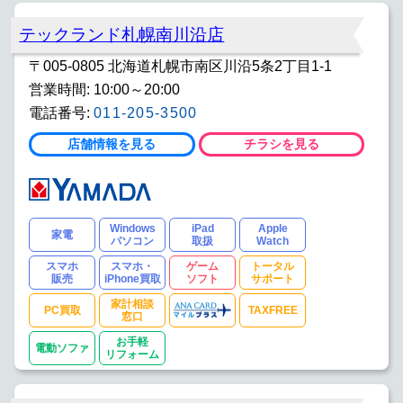
テックランド札幌南川沿店
〒005-0805 北海道札幌市南区川沿5条2丁目1-1
営業時間: 10:00～20:00
電話番号:
011-205-3500
店舗情報を見る
チラシを見る
Windows
iPad
Apple
家電
パソコン
取扱
Watch
スマホ
スマホ・
ゲーム
トータル
販売
iPhone買取
ソフト
サポート
家計相談
PC買取
TAXFREE
窓口
お手軽
電動ソファ
リフォーム