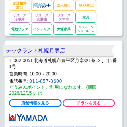
家計相談
法人窓口
TAXFREE
窓口
リユース
リユース
リユース
家具
冷蔵庫
洗濯機
スマホ
リフォーム
電動ソファ
インテリア
大塚家具
ショールーム
テックランド札幌月寒店
〒062-0051 北海道札幌市豊平区月寒東1条12丁目1番
1号
営業時間: 10:00～20:00
電話番号:
011-857-8600
どうみんポイントご利用になれます。(期限
2026/12/15まで)
店舗情報を見る
チラシを見る