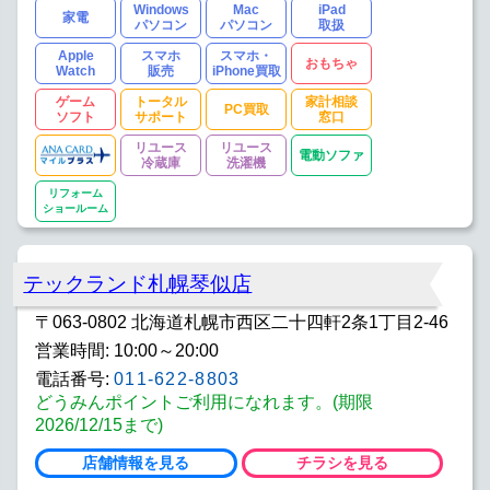
Windows
Mac
iPad
家電
パソコン
パソコン
取扱
Apple
スマホ
スマホ・
おもちゃ
Watch
販売
iPhone買取
ゲーム
トータル
家計相談
PC買取
ソフト
サポート
窓口
リユース
リユース
電動ソファ
冷蔵庫
洗濯機
リフォーム
ショールーム
テックランド札幌琴似店
〒063-0802 北海道札幌市西区二十四軒2条1丁目2-46
営業時間: 10:00～20:00
電話番号:
011-622-8803
どうみんポイントご利用になれます。(期限
2026/12/15まで)
店舗情報を見る
チラシを見る