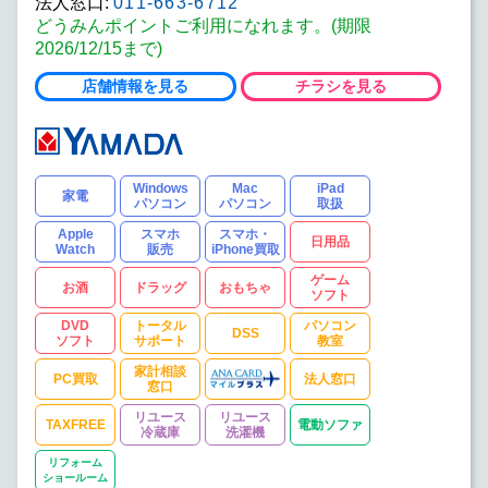
法人窓口:
011-663-6712
どうみんポイントご利用になれます。(期限
2026/12/15まで)
店舗情報を見る
チラシを見る
Windows
Mac
iPad
家電
パソコン
パソコン
取扱
Apple
スマホ
スマホ・
日用品
Watch
販売
iPhone買取
ゲーム
お酒
ドラッグ
おもちゃ
ソフト
DVD
トータル
パソコン
DSS
ソフト
サポート
教室
家計相談
PC買取
法人窓口
窓口
リユース
リユース
TAXFREE
電動ソファ
冷蔵庫
洗濯機
リフォーム
ショールーム