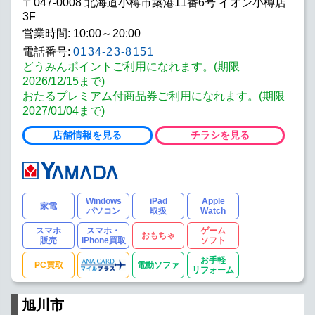
〒047-0008 北海道小樽市築港11番6号 イオン小樽店
3F
営業時間: 10:00～20:00
電話番号:
0134-23-8151
どうみんポイントご利用になれます。(期限
2026/12/15まで)
おたるプレミアム付商品券ご利用になれます。(期限
2027/01/04まで)
店舗情報を見る
チラシを見る
Windows
iPad
Apple
家電
パソコン
取扱
Watch
スマホ
スマホ・
ゲーム
おもちゃ
販売
iPhone買取
ソフト
お手軽
PC買取
電動ソファ
リフォーム
旭川市