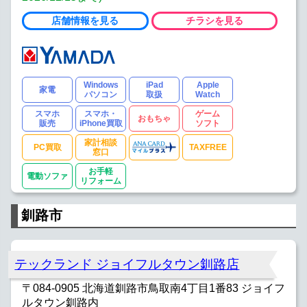
店舗情報を見る
チラシを見る
Windows
iPad
Apple
家電
パソコン
取扱
Watch
スマホ
スマホ・
ゲーム
おもちゃ
販売
iPhone買取
ソフト
家計相談
PC買取
TAXFREE
窓口
お手軽
電動ソファ
リフォーム
釧路市
テックランド ジョイフルタウン釧路店
〒084-0905 北海道釧路市鳥取南4丁目1番83 ジョイフ
ルタウン釧路内