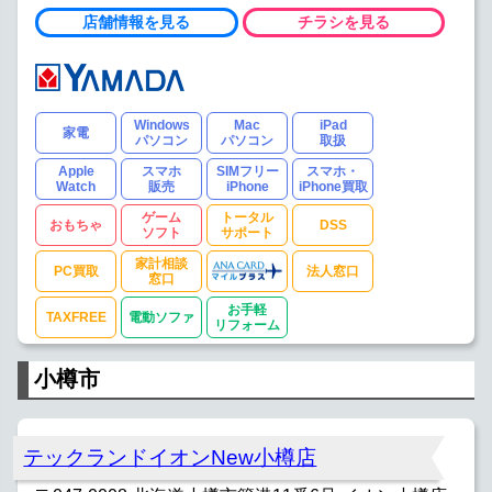
店舗情報を見る
チラシを見る
Windows
Mac
iPad
家電
パソコン
パソコン
取扱
Apple
スマホ
SIMフリー
スマホ・
Watch
販売
iPhone
iPhone買取
ゲーム
トータル
おもちゃ
DSS
ソフト
サポート
家計相談
PC買取
法人窓口
窓口
お手軽
TAXFREE
電動ソファ
リフォーム
小樽市
テックランドイオンNew小樽店