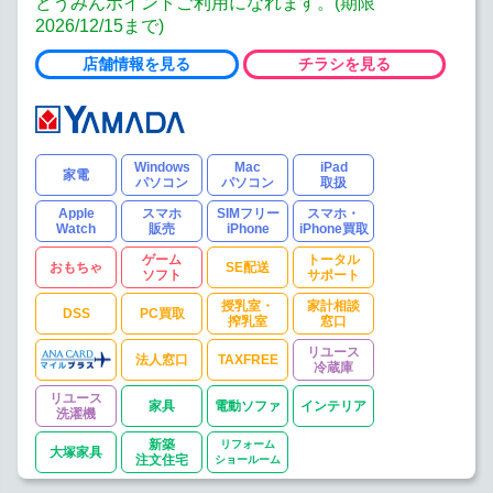
どうみんポイントご利用になれます。(期限
2026/12/15まで)
店舗情報を見る
チラシを見る
Windows
Mac
iPad
家電
パソコン
パソコン
取扱
Apple
スマホ
SIMフリー
スマホ・
Watch
販売
iPhone
iPhone買取
ゲーム
トータル
おもちゃ
SE配送
ソフト
サポート
授乳室・
家計相談
DSS
PC買取
搾乳室
窓口
リユース
法人窓口
TAXFREE
冷蔵庫
リユース
家具
電動ソファ
インテリア
洗濯機
新築
リフォーム
大塚家具
注文住宅
ショールーム