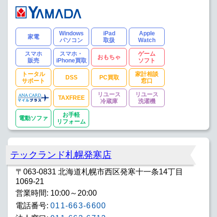
Windows
iPad
Apple
家電
パソコン
取扱
Watch
スマホ
スマホ・
ゲーム
おもちゃ
販売
iPhone買取
ソフト
トータル
家計相談
DSS
PC買取
サポート
窓口
リユース
リユース
TAXFREE
冷蔵庫
洗濯機
お手軽
電動ソファ
リフォーム
テックランド札幌発寒店
〒063-0831 北海道札幌市西区発寒十一条14丁目
1069-21
営業時間: 10:00～20:00
電話番号:
011-663-6600