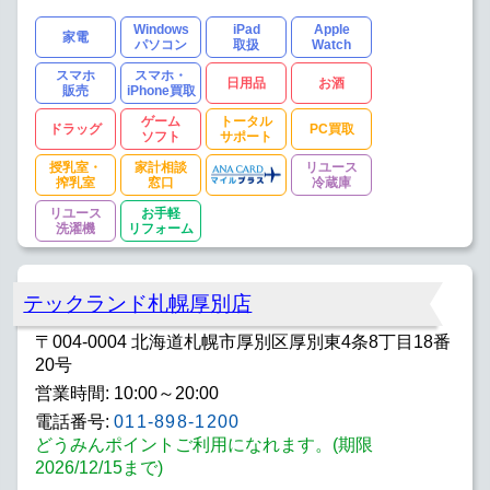
Windows
iPad
Apple
家電
パソコン
取扱
Watch
スマホ
スマホ・
日用品
お酒
販売
iPhone買取
ゲーム
トータル
ドラッグ
PC買取
ソフト
サポート
授乳室・
家計相談
リユース
搾乳室
窓口
冷蔵庫
リユース
お手軽
洗濯機
リフォーム
テックランド札幌厚別店
〒004-0004 北海道札幌市厚別区厚別東4条8丁目18番
20号
営業時間: 10:00～20:00
電話番号:
011-898-1200
どうみんポイントご利用になれます。(期限
2026/12/15まで)