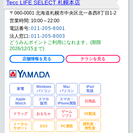
Tecc LIFE SELECT 札幌本店
〒060-0001 北海道札幌市中央区北一条西8丁目1-2
営業時間: 10:00～22:00
電話番号:
011-205-8001
法人窓口:
011-205-8003
どうみんポイントご利用になれます。(期限
2026/12/15まで)
店舗情報を見る
チラシを見る
Windows
Mac
iPad
家電
パソコン
パソコン
取扱
Apple
スマホ
スマホ・
日用品
Watch
販売
iPhone買取
ゲーム
ドラッグ
おもちゃ
SE配送
ソフト
トータル
授乳室・
DSS
PC買取
サポート
搾乳室