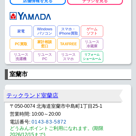
店舗情報を見る
チラシを見る
Windows
スマホ・
ゲーム
家電
パソコン
iPhone買取
ソフト
家計相談
リユース
PC買取
TAXFREE
窓口
冷蔵庫
リユース
リユース
リユース
リフォーム
洗濯機
PC
スマホ
ショールーム
室蘭市
テックランド室蘭店
〒050-0074 北海道室蘭市中島町1丁目25-1
営業時間: 10:00～20:00
電話番号:
0143-83-5872
どうみんポイントご利用になれます。(期限
2026/12/15まで)