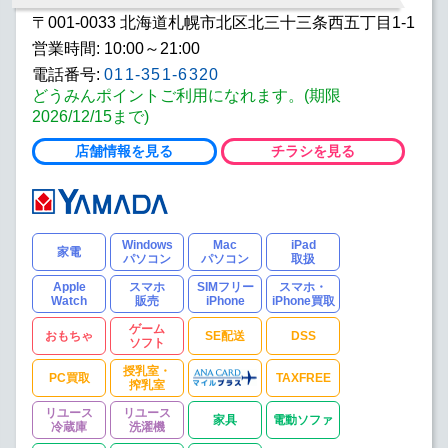
〒001-0033 北海道札幌市北区北三十三条西五丁目1-1
営業時間: 10:00～21:00
電話番号:
011-351-6320
どうみんポイントご利用になれます。(期限
2026/12/15まで)
店舗情報を見る
チラシを見る
Windows
Mac
iPad
家電
パソコン
パソコン
取扱
Apple
スマホ
SIMフリー
スマホ・
Watch
販売
iPhone
iPhone買取
ゲーム
おもちゃ
SE配送
DSS
ソフト
授乳室・
PC買取
TAXFREE
搾乳室
リユース
リユース
家具
電動ソファ
冷蔵庫
洗濯機