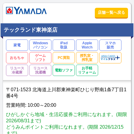
店舗一覧へ戻る
テックランド東神楽店
Windows
iPad
Apple
スマホ
家電
パソコン
取扱
Watch
販売
ゲーム
授乳室・
おもちゃ
PC買取
ソフト
搾乳室
リユース
リユース
お手軽
電動ソファ
冷蔵庫
洗濯機
リフォーム
〒071-1523 北海道上川郡東神楽町ひじり野南1条7丁目1
番4号
営業時間: 10:00～20:00
ひがしかぐら地域・生活応援券ご利用になれます。(期限
2026/08/31まで)
どうみんポイントご利用になれます。(期限 2026/12/15
まで)