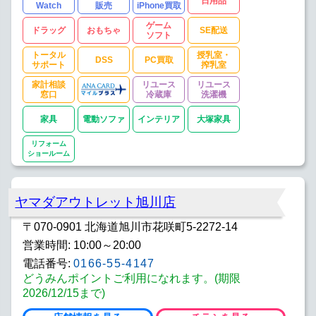
日用品
Watch
販売
iPhone買取
ゲーム
ドラッグ
おもちゃ
SE配送
ソフト
トータル
授乳室・
DSS
PC買取
サポート
搾乳室
家計相談
リユース
リユース
窓口
冷蔵庫
洗濯機
家具
電動ソファ
インテリア
大塚家具
リフォーム
ショールーム
ヤマダアウトレット旭川店
〒070-0901 北海道旭川市花咲町5-2272-14
営業時間: 10:00～20:00
電話番号:
0166-55-4147
どうみんポイントご利用になれます。(期限
2026/12/15まで)