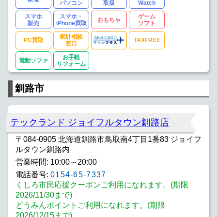
パソコン
取扱
Watch
スマホ
スマホ・
ゲーム
おもちゃ
販売
iPhone買取
ソフト
家計相談
PC買取
TAXFREE
窓口
お手軽
電動ソファ
リフォーム
釧路市
テックランド ジョイフルタウン釧路店
〒084-0905 北海道釧路市鳥取南4丁目1番83 ジョイフ
ルタウン釧路内
営業時間: 10:00～20:00
電話番号:
0154-65-7337
くしろ市民応援クーポンご利用になれます。(期限
2026/11/30まで)
どうみんポイントご利用になれます。(期限
2026/12/15まで)