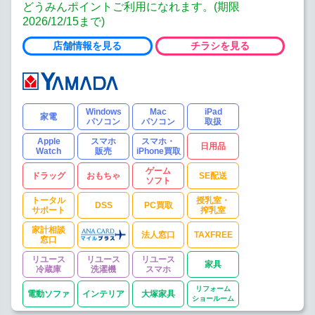
どうみんポイントご利用になれます。(期限
2026/12/15まで)
店舗情報を見る
チラシを見る
Windows
Mac
iPad
家電
パソコン
パソコン
取扱
Apple
スマホ
スマホ・
日用品
Watch
販売
iPhone買取
ゲーム
ドラッグ
おもちゃ
SE配送
ソフト
トータル
授乳室・
DSS
PC買取
サポート
搾乳室
家計相談
法人窓口
TAXFREE
窓口
リユース
リユース
リユース
家具
冷蔵庫
洗濯機
スマホ
リフォーム
電動ソファ
インテリア
大塚家具
ショールーム