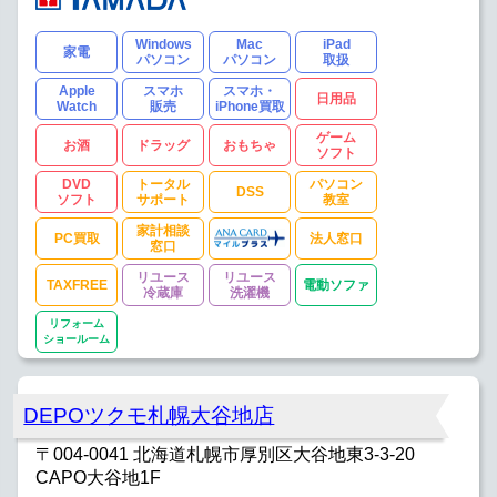
Windows
Mac
iPad
家電
パソコン
パソコン
取扱
Apple
スマホ
スマホ・
日用品
Watch
販売
iPhone買取
ゲーム
お酒
ドラッグ
おもちゃ
ソフト
DVD
トータル
パソコン
DSS
ソフト
サポート
教室
家計相談
PC買取
法人窓口
窓口
リユース
リユース
TAXFREE
電動ソファ
冷蔵庫
洗濯機
リフォーム
ショールーム
DEPOツクモ札幌大谷地店
〒004-0041 北海道札幌市厚別区大谷地東3-3-20
CAPO大谷地1F