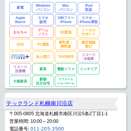
Windows
Mac
iPad
家電
パソコン
パソコン
取扱
Apple
スマホ
SIMフリー
スマホ・
Watch
販売
iPhone
iPhone買取
ゲーム
トータル
おもちゃ
SE配送
ソフト
サポート
授乳室・
家計相談
DSS
PC買取
搾乳室
窓口
リユース
法人窓口
TAXFREE
冷蔵庫
リユース
家具
電動ソファ
インテリア
洗濯機
新築
リフォーム
大塚家具
注文住宅
ショールーム
テックランド札幌南川沿店
〒005-0805 北海道札幌市南区川沿5条2丁目1-1
営業時間: 10:00～20:00
電話番号:
011-205-3500