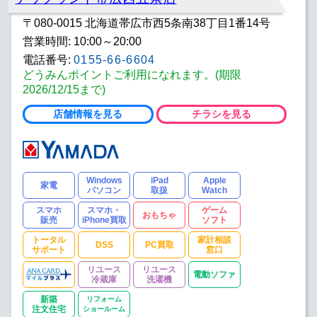
〒080-0015 北海道帯広市西5条南38丁目1番14号
営業時間: 10:00～20:00
電話番号:
0155-66-6604
どうみんポイントご利用になれます。(期限
2026/12/15まで)
店舗情報を見る
チラシを見る
Windows
iPad
Apple
家電
パソコン
取扱
Watch
スマホ
スマホ・
ゲーム
おもちゃ
販売
iPhone買取
ソフト
トータル
家計相談
DSS
PC買取
サポート
窓口
リユース
リユース
電動ソファ
冷蔵庫
洗濯機
新築
リフォーム
注文住宅
ショールーム