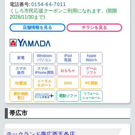
電話番号:
0154-64-7011
くしろ市民応援クーポンご利用になれます。(期限
2026/11/30まで)
店舗情報を見る
チラシを見る
Windows
iPad
Apple
家電
パソコン
取扱
Watch
スマホ
スマホ・
ゲーム
おもちゃ
販売
iPhone買取
ソフト
トータル
SE配送
DSS
PC買取
サポート
家計相談
リフォーム
電動ソファ
窓口
ショールーム
帯広市
テックランド帯広西五条店