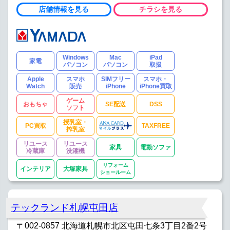
店舗情報を見る
チラシを見る
Windows
Mac
iPad
家電
パソコン
パソコン
取扱
Apple
スマホ
SIMフリー
スマホ・
Watch
販売
iPhone
iPhone買取
ゲーム
おもちゃ
SE配送
DSS
ソフト
授乳室・
PC買取
TAXFREE
搾乳室
リユース
リユース
家具
電動ソファ
冷蔵庫
洗濯機
リフォーム
インテリア
大塚家具
ショールーム
テックランド札幌屯田店
〒002-0857 北海道札幌市北区屯田七条3丁目2番2号