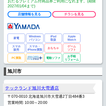
おたるプレミアム付商品券ご利用になれます。(期限
2027/01/04まで)
店舗情報を見る
チラシを見る
Windows
iPad
Apple
家電
パソコン
取扱
Watch
スマホ
スマホ・
ゲーム
おもちゃ
販売
iPhone買取
ソフト
お手軽
PC買取
電動ソファ
リフォーム
旭川市
テックランド旭川大雪通店
〒070-0010 北海道旭川市大雪通2丁目484番3
営業時間: 10:00～20:00