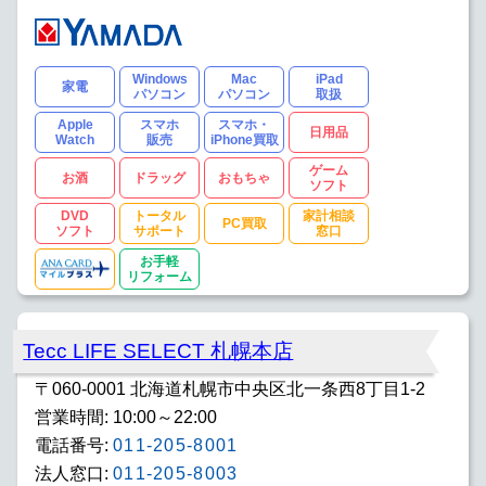
Windows
Mac
iPad
家電
パソコン
パソコン
取扱
Apple
スマホ
スマホ・
日用品
Watch
販売
iPhone買取
ゲーム
お酒
ドラッグ
おもちゃ
ソフト
DVD
トータル
家計相談
PC買取
ソフト
サポート
窓口
お手軽
リフォーム
Tecc LIFE SELECT 札幌本店
〒060-0001 北海道札幌市中央区北一条西8丁目1-2
営業時間: 10:00～22:00
電話番号:
011-205-8001
法人窓口:
011-205-8003