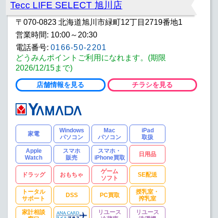
Tecc LIFE SELECT 旭川店
〒070-0823 北海道旭川市緑町12丁目2719番地1
営業時間: 10:00～20:30
電話番号:
0166-50-2201
どうみんポイントご利用になれます。(期限
2026/12/15まで)
店舗情報を見る
チラシを見る
Windows
Mac
iPad
家電
パソコン
パソコン
取扱
Apple
スマホ
スマホ・
日用品
Watch
販売
iPhone買取
ゲーム
ドラッグ
おもちゃ
SE配送
ソフト
トータル
授乳室・
DSS
PC買取
サポート
搾乳室
家計相談
リユース
リユース