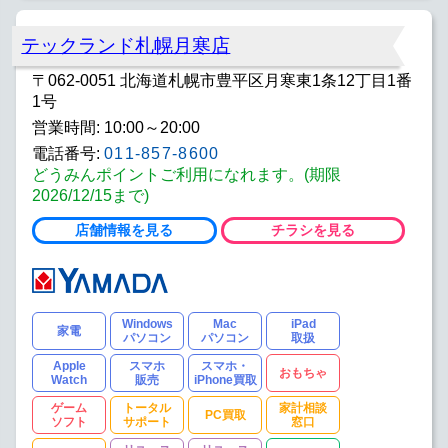
テックランド札幌月寒店
〒062-0051 北海道札幌市豊平区月寒東1条12丁目1番
1号
営業時間: 10:00～20:00
電話番号:
011-857-8600
どうみんポイントご利用になれます。(期限
2026/12/15まで)
店舗情報を見る
チラシを見る
Windows
Mac
iPad
家電
パソコン
パソコン
取扱
Apple
スマホ
スマホ・
おもちゃ
Watch
販売
iPhone買取
ゲーム
トータル
家計相談
PC買取
ソフト
サポート
窓口