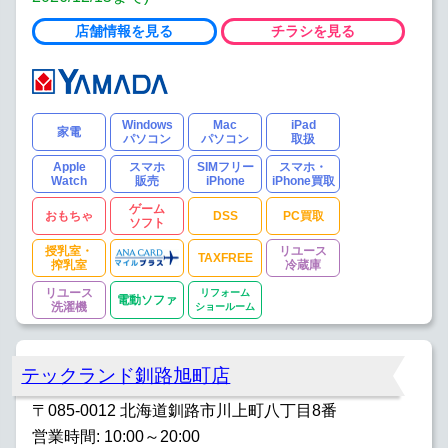
店舗情報を見る
チラシを見る
Windows
Mac
iPad
家電
パソコン
パソコン
取扱
Apple
スマホ
SIMフリー
スマホ・
Watch
販売
iPhone
iPhone買取
ゲーム
おもちゃ
DSS
PC買取
ソフト
授乳室・
リユース
TAXFREE
搾乳室
冷蔵庫
リユース
リフォーム
電動ソファ
洗濯機
ショールーム
テックランド釧路旭町店
〒085-0012 北海道釧路市川上町八丁目8番
営業時間: 10:00～20:00