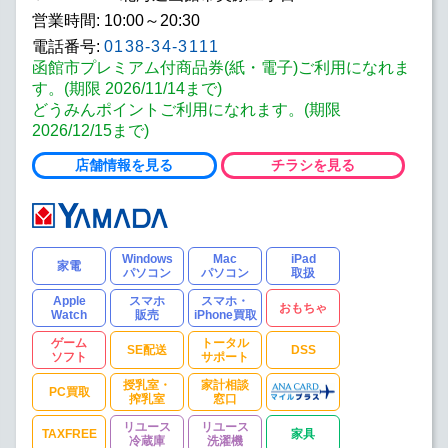
営業時間: 10:00～20:30
電話番号:
0138-34-3111
函館市プレミアム付商品券(紙・電子)ご利用になれま
す。(期限 2026/11/14まで)
どうみんポイントご利用になれます。(期限
2026/12/15まで)
店舗情報を見る
チラシを見る
Windows
Mac
iPad
家電
パソコン
パソコン
取扱
Apple
スマホ
スマホ・
おもちゃ
Watch
販売
iPhone買取
ゲーム
トータル
SE配送
DSS
ソフト
サポート
授乳室・
家計相談
PC買取
搾乳室
窓口
リユース
リユース
TAXFREE
家具
冷蔵庫
洗濯機