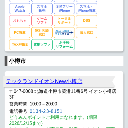
Apple
スマホ
SIMフリー
スマホ・
Watch
販売
iPhone
iPhone買取
ゲーム
トータル
おもちゃ
DSS
ソフト
サポート
家計相談
PC買取
法人窓口
窓口
お手軽
TAXFREE
電動ソファ
リフォーム
小樽市
テックランドイオンNew小樽店
〒047-0008 北海道小樽市築港11番6号 イオン小樽店
3F
営業時間: 10:00～20:00
電話番号:
0134-23-8151
どうみんポイントご利用になれます。(期限
2026/12/15まで)