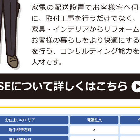
お住まいのエリア
電話注文
岩手郡雫石町
○