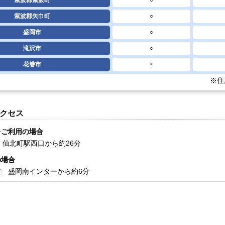
紫波郡紫波町
○
紫波郡矢巾町
○
盛岡市
○
滝沢市
○
花巻市
×
※住
クセス
をご利用の場合
 仙北町駅西口から約26分
の場合
道 盛岡南インターから約6分