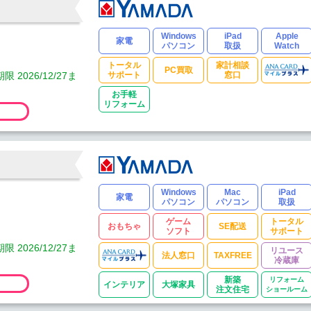
Windows
iPad
Apple
家電
パソコン
取扱
Watch
トータル
家計相談
PC買取
2026/12/27ま
サポート
窓口
お手軽
リフォーム
Windows
Mac
iPad
家電
パソコン
パソコン
取扱
ゲーム
トータル
おもちゃ
SE配送
ソフト
サポート
2026/12/27ま
リユース
法人窓口
TAXFREE
冷蔵庫
新築
リフォーム
インテリア
大塚家具
注文住宅
ショールーム