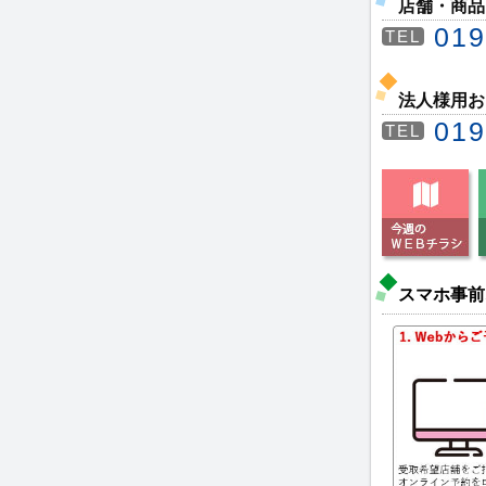
店舗・商品
019
TEL
法人様用お
019
TEL
スマホ事前