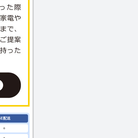
SE配送
○