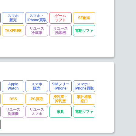
スマホ
スマホ・
ゲーム
SE配送
販売
iPhone買取
ソフト
リユース
リユース
TAXFREE
電動ソファ
冷蔵庫
洗濯機
Apple
スマホ
SIMフリー
スマホ・
Watch
販売
iPhone
iPhone買取
授乳室・
家計相談
DSS
PC買取
搾乳室
窓口
リユース
リユース
家具
電動ソファ
洗濯機
スマホ