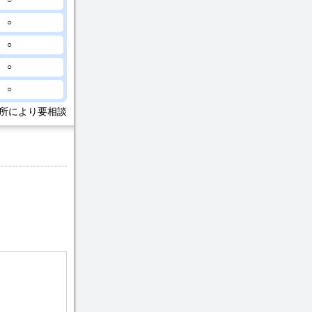
○
○
○
○
○
所により要相談