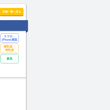
店舗一覧へ戻る
スマホ・
iPhone買取
授乳室・
搾乳室
家具