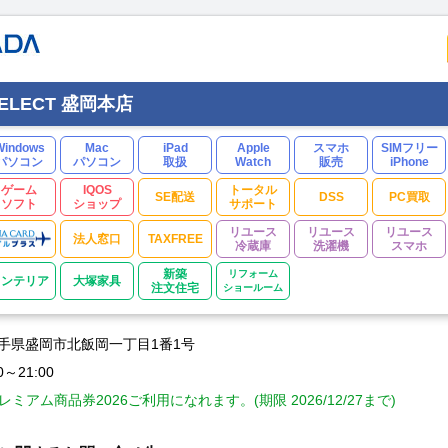
 SELECT 盛岡本店
Windows
Mac
iPad
Apple
スマホ
SIMフリー
パソコン
パソコン
取扱
Watch
販売
iPhone
ゲーム
IQOS
トータル
SE配送
DSS
PC買取
ソフト
ショップ
サポート
リユース
リユース
リユース
法人窓口
TAXFREE
冷蔵庫
洗濯機
スマホ
新築
リフォーム
インテリア
大塚家具
注文住宅
ショールーム
7 岩手県盛岡市北飯岡一丁目1番1号
0～21:00
 プレミアム商品券2026ご利用になれます。(期限 2026/12/27まで)