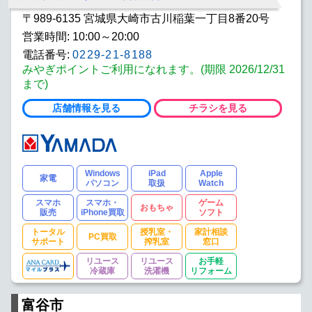
〒989-6135 宮城県大崎市古川稲葉一丁目8番20号
営業時間: 10:00～20:00
電話番号:
0229-21-8188
みやぎポイントご利用になれます。(期限 2026/12/31
まで)
店舗情報を見る
チラシを見る
Windows
iPad
Apple
家電
パソコン
取扱
Watch
スマホ
スマホ・
ゲーム
おもちゃ
販売
iPhone買取
ソフト
トータル
授乳室・
家計相談
PC買取
サポート
搾乳室
窓口
リユース
リユース
お手軽
冷蔵庫
洗濯機
リフォーム
富谷市