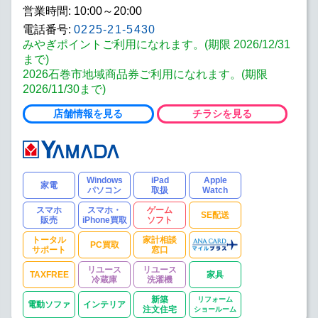
営業時間: 10:00～20:00
電話番号:
0225-21-5430
みやぎポイントご利用になれます。(期限 2026/12/31
まで)
2026石巻市地域商品券ご利用になれます。(期限
2026/11/30まで)
店舗情報を見る
チラシを見る
Windows
iPad
Apple
家電
パソコン
取扱
Watch
スマホ
スマホ・
ゲーム
SE配送
販売
iPhone買取
ソフト
トータル
家計相談
PC買取
サポート
窓口
リユース
リユース
TAXFREE
家具
冷蔵庫
洗濯機
新築
リフォーム
電動ソファ
インテリア
注文住宅
ショールーム