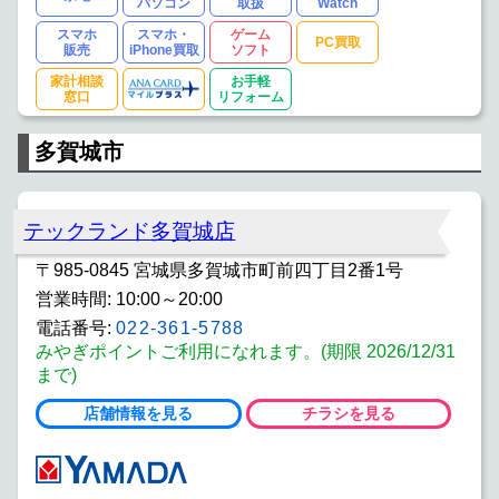
パソコン
取扱
Watch
スマホ
スマホ・
ゲーム
PC買取
販売
iPhone買取
ソフト
家計相談
お手軽
窓口
リフォーム
多賀城市
テックランド多賀城店
〒985-0845 宮城県多賀城市町前四丁目2番1号
営業時間: 10:00～20:00
電話番号:
022-361-5788
みやぎポイントご利用になれます。(期限 2026/12/31
まで)
店舗情報を見る
チラシを見る