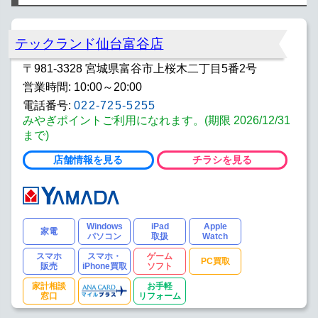
テックランド仙台富谷店
〒981-3328 宮城県富谷市上桜木二丁目5番2号
営業時間: 10:00～20:00
電話番号:
022-725-5255
みやぎポイントご利用になれます。(期限 2026/12/31
まで)
店舗情報を見る
チラシを見る
Windows
iPad
Apple
家電
パソコン
取扱
Watch
スマホ
スマホ・
ゲーム
PC買取
販売
iPhone買取
ソフト
家計相談
お手軽
窓口
リフォーム