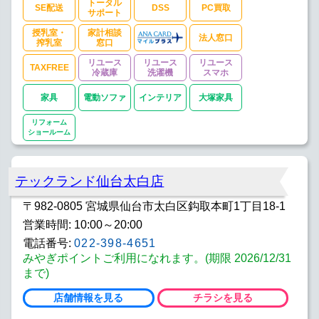
トータル
SE配送
DSS
PC買取
サポート
授乳室・
家計相談
法人窓口
搾乳室
窓口
リユース
リユース
リユース
TAXFREE
冷蔵庫
洗濯機
スマホ
家具
電動ソファ
インテリア
大塚家具
リフォーム
ショールーム
テックランド仙台太白店
〒982-0805 宮城県仙台市太白区鈎取本町1丁目18-1
営業時間: 10:00～20:00
電話番号:
022-398-4651
みやぎポイントご利用になれます。(期限 2026/12/31
まで)
店舗情報を見る
チラシを見る