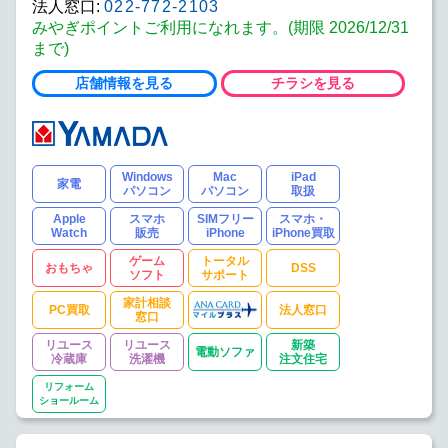
法人窓口:
022-772-2103
みやぎポイントご利用になれます。(期限 2026/12/31
まで)
店舗情報を見る
チラシを見る
Windows
Mac
iPad
家電
パソコン
パソコン
取扱
Apple
スマホ
SIMフリー
スマホ・
Watch
販売
iPhone
iPhone買取
ゲーム
トータル
おもちゃ
DSS
ソフト
サポート
家計相談
PC買取
法人窓口
窓口
リユース
リユース
新築
電動ソファ
冷蔵庫
洗濯機
注文住宅
リフォーム
ショールーム