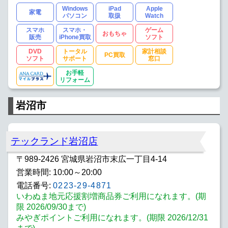
Windows
iPad
Apple
家電
パソコン
取扱
Watch
スマホ
スマホ・
ゲーム
おもちゃ
販売
iPhone買取
ソフト
DVD
トータル
家計相談
PC買取
ソフト
サポート
窓口
お手軽
リフォーム
岩沼市
テックランド岩沼店
〒989-2426 宮城県岩沼市末広一丁目4-14
営業時間: 10:00～20:00
電話番号:
0223-29-4871
いわぬま地元応援割増商品券ご利用になれます。(期
限 2026/09/30まで)
みやぎポイントご利用になれます。(期限 2026/12/31