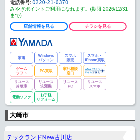
電話番号:
0220-21-6370
みやぎポイントご利用になれます。(期限 2026/12/31
まで)
店舗情報を見る
チラシを見る
Windows
スマホ
スマホ・
家電
パソコン
販売
iPhone買取
ゲーム
家計相談
PC買取
ソフト
窓口
リユース
リユース
リユース
リユース
冷蔵庫
洗濯機
PC
スマホ
お手軽
電動ソファ
リフォーム
大崎市
テックランドNew古川店