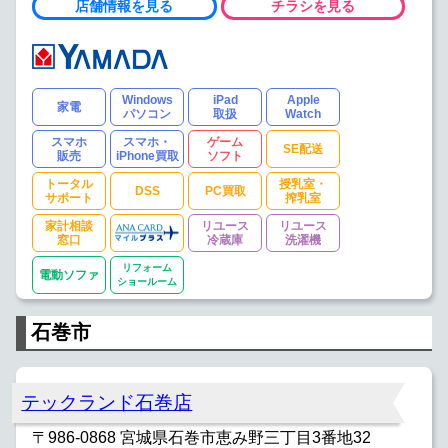
店舗情報を見る
チラシを見る
Windows
iPad
Apple
家電
パソコン
取扱
Watch
スマホ
スマホ・
ゲーム
SE配送
販売
iPhone買取
ソフト
トータル
授乳室・
DSS
PC買取
サポート
搾乳室
家計相談
リユース
リユース
窓口
冷蔵庫
洗濯機
リフォーム
電動ソファ
ショールーム
石巻市
テックランド石巻店
〒986-0868 宮城県石巻市恵み野三丁目3番地32