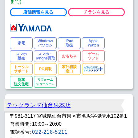
まで)
店舗情報を見る
チラシを見る
Windows
iPad
Apple
家電
パソコン
取扱
Watch
スマホ
スマホ・
ゲーム
おもちゃ
販売
iPhone買取
ソフト
トータル
家計相談
PC買取
サポート
窓口
新築
リフォーム
注文住宅
ショールーム
テックランド仙台泉本店
〒981-3117 宮城県仙台市泉区市名坂字柳清水102番1
営業時間: 10:00～20:00
電話番号:
022-218-5211