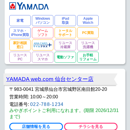
Windows
iPad
Apple
家電
パソコン
取扱
Watch
スマホ・
ゲーム
トータル
PC買取
iPhone買取
ソフト
サポート
家計相談
リユース
リユース
窓口
冷蔵庫
洗濯機
リユース
リユース
お手軽
電動ソファ
PC
スマホ
リフォーム
YAMADA web.com 仙台センター店
〒983-0041 宮城県仙台市宮城野区南目館20-20
営業時間: 10:00～20:00
電話番号:
022-788-1234
みやぎポイントご利用になれます。(期限 2026/12/31
まで)
店舗情報を見る
チラシを見る