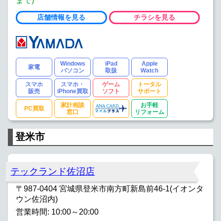
まで)
店舗情報を見る
チラシを見る
Windows
iPad
Apple
家電
パソコン
取扱
Watch
スマホ
スマホ・
ゲーム
トータル
販売
iPhone買取
ソフト
サポート
家計相談
お手軽
PC買取
窓口
リフォーム
登米市
テックランド佐沼店
〒987-0404 宮城県登米市南方町新島前46-1(イオンタ
ウン佐沼内)
営業時間: 10:00～20:00